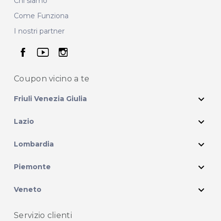
Chi siamo
Come Funziona
I nostri partner
seguici su facebook
seguici su youtube
seguici su instagram
Coupon vicino
a te
expand_more
Friuli Venezia Giulia
expand_more
Lazio
expand_more
Lombardia
expand_more
Piemonte
expand_more
Veneto
Servizio clienti