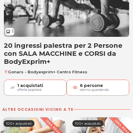
1
image
20 ingressi palestra per 2 Persone
20 ingressi per 2 Persone SALA 
con SALA MACCHINE e CORSI da
BodyExprim+
Gonars - Bodyexprim+ Centro Fitness
location_on
1
acquistati
6
persone
visibility
offerta popolare
stanno guardando
ALTRE OCCASIONI VICINO A TE
100+ acquistati
100+ acquistati