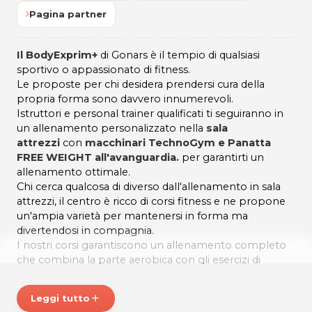
Pagina partner
Il BodyExprim+
di Gonars è il tempio di qualsiasi
sportivo o appassionato di fitness.
Le proposte per chi desidera prendersi cura della
propria forma sono davvero innumerevoli.
Istruttori e personal trainer qualificati ti seguiranno in
un allenamento personalizzato nella
sala
attrezzi
con
macchinari TechnoGym e Panatta
FREE WEIGHT all'avanguardia.
per garantirti un
allenamento ottimale.
Chi cerca qualcosa di diverso dall'allenamento in sala
attrezzi, il centro è ricco di corsi fitness e ne propone
un'ampia varietà per mantenersi in forma ma
divertendosi in compagnia.
I nostri corsi garantiscono un allenamento completo
che combina la parte aerobica con gli esercizi di
tonificazione di braccia, glutei e gambe.
*Prezzi di listino verificati in data 08/11/2021
Leggi tutto
add