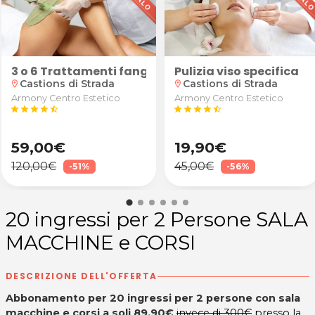
Pulizia viso specifica
s di Corgnolo di Porpetto
3 o 6 Trattamenti fango drenante o riducente gam
Castions di Strada
Castions di Strada
location_on
location_on
Armony Centro Estetico
Armony Centro Estetico
star
star
star
star
star_half
star
star
star
star
star_half
59,00€
19,90€
120,00€
45,00€
-51%
-56%
20 ingressi per 2 Persone SALA
MACCHINE e CORSI
DESCRIZIONE DELL'OFFERTA
Abbonamento per 20 ingressi per 2 persone con sala
macchine e corsi a soli 89,90€
invece di 300€
presso la