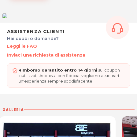
ORARI DI APERTURA
Dal Lunedì al Venerdì: 8.15 - 21.30
Sabato: 9.00 - 14.00
CENTRO FITNESS BODYEXPRIM+
ASSISTENZA CLIENTI
Via Stradalta, 8 - GONARS (UD)
Hai dubbi o domande?
Tel. 0432931597
P.IVA 02903930309
Leggi le FAQ
Inviaci una richiesta di assistenza
Per ulteriori informazioni sull'offerta o sulle modalità di
acquisto scrivi a
posta@espevia.it
.
Rimborso garantito entro 14 giorni
sui coupon
inutilizzati. Acquista con fiducia, vogliamo assicurarti
un'esperienza sempre soddisfacente.
GALLERIA