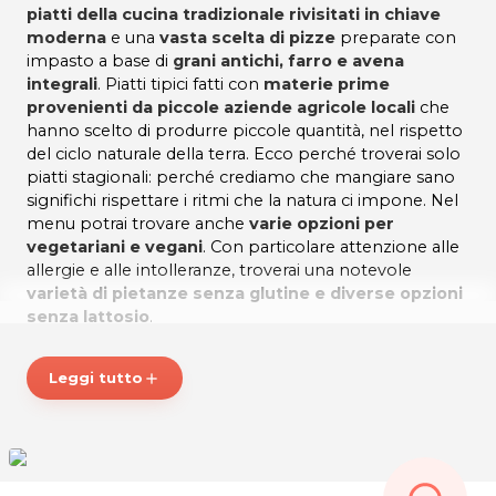
piatti della cucina tradizionale rivisitati in chiave
moderna
e una
vasta scelta di pizze
preparate con
impasto a base di
grani antichi, farro e avena
integrali
. Piatti tipici fatti con
materie prime
provenienti da piccole aziende agricole locali
che
hanno scelto di produrre piccole quantità, nel rispetto
del ciclo naturale della terra. Ecco perché troverai solo
piatti stagionali: perché crediamo che mangiare sano
significhi rispettare i ritmi che la natura ci impone. Nel
menu potrai trovare anche
varie opzioni per
vegetariani e vegani
. Con particolare attenzione alle
allergie e alle intolleranze, troverai una notevole
varietà di pietanze senza glutine e diverse opzioni
senza lattosio
.
All'interno c'è anche un angolo dedicato alla
vendita
di prodotti e specialità
del territorio e non solo.
Leggi tutto
add
Piatti genuini con ingredienti di primissima qualità,
da IL MELOGRANO - RistoPizza & Shop!
*Prezzi di listino verificati in data 30/04/2020.