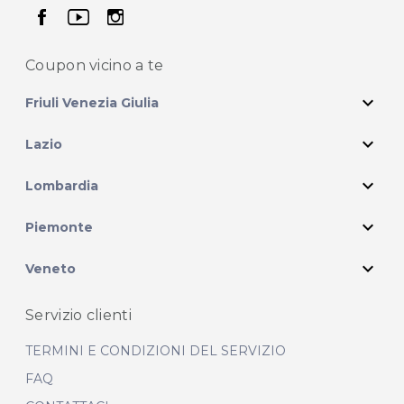
seguici su facebook
seguici su youtube
seguici su instagram
Coupon vicino
a te
expand_more
Friuli Venezia Giulia
expand_more
Lazio
expand_more
Lombardia
expand_more
Piemonte
expand_more
Veneto
Servizio clienti
TERMINI E CONDIZIONI DEL SERVIZIO
FAQ