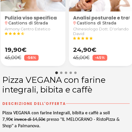
Pulizia viso specifica
s di Corgnolo di Porpetto
ia anticellulite e drenante presso Armony a Castions
Analisi posturale e tr
Castions di Strada
Castions di Strada
location_on
location_on
Armony Centro Estetico
Chinesiologo Dott. D'orlando
star
star
star
star
star_half
David
star
star
star
star
star
19,90€
24,90€
45,00€
45,00€
-56%
-45%
Pizza VEGANA con farine
integrali, bibita e caffè
DESCRIZIONE DELL'OFFERTA
Pizza VEGANA con farine integrali, bibita e caffè a soli
7,90€
invece di 14,50€
presso "IL MELOGRANO - RistoPizza &
Shop" a Palmanova.