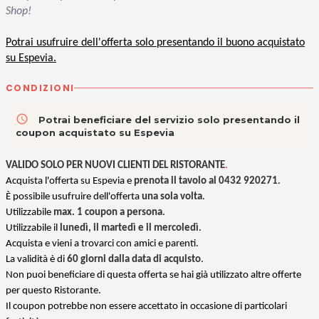
Shop!
Potrai usufruire dell'offerta solo presentando il buono acquistato
su Espevia.
CONDIZIONI
access_time
Potrai beneficiare del servizio solo presentando il
coupon acquistato su Espevia
VALIDO SOLO PER NUOVI CLIENTI DEL RISTORANTE
.
Acquista l'offerta su Espevia e
prenota il tavolo al 0432 920271
.
È possibile usufruire dell'offerta
una sola volta
.
Utilizzabile
max. 1 coupon a persona
.
Utilizzabile il
lunedì, il martedì e il mercoledì
.
Acquista e vieni a trovarci con amici e parenti.
La validità è di
60 giorni dalla data di acquisto
.
Non puoi beneficiare di questa offerta se hai già utilizzato altre offerte
per questo Ristorante.
Il coupon potrebbe non essere accettato in occasione di particolari