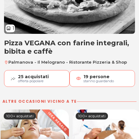
1
image
Pizza VEGANA con farine integrali,
Pizza VEGANA con farine integrali,
bibita e caffè
Palmanova - Il Melograno - Ristorante Pizzeria & Shop
location_on
25
acquistati
19
persone
visibility
offerta popolare
stanno guardando
ALTRE OCCASIONI VICINO A TE
100+ acquistati
100+ acquistati