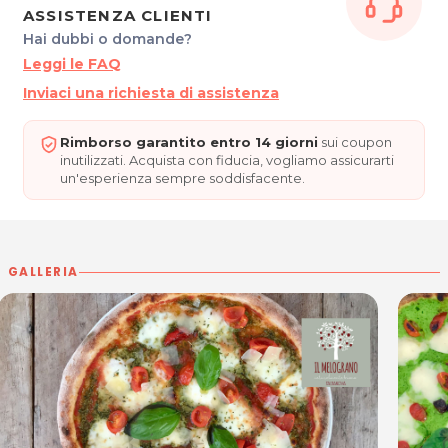
ORARI
ASSISTENZA CLIENTI
Tutti i giorni: 12.00 - 14.30 / 18.00 23.30
Hai dubbi o domande?
IL MELOGRANO - Ristorante Pizzeria & Shop
Leggi le FAQ
Contrada Villachiara, 34
Inviaci una richiesta di assistenza
33057 Palmanova (UD)
Tel. 0432 920271
P.IVA 02750780302
Rimborso garantito entro 14 giorni
sui coupon
inutilizzati. Acquista con fiducia, vogliamo assicurarti
Per ulteriori informazioni sull'offerta o sulle modalità di
un'esperienza sempre soddisfacente.
acquisto scrivi a
posta@espevia.it
.
GALLERIA