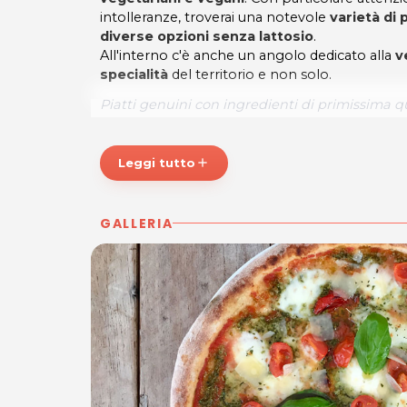
intolleranze, troverai una notevole
varietà di 
diverse opzioni senza lattosio
.
All'interno c'è anche un angolo dedicato alla
v
specialità
del territorio e non solo.
Piatti genuini con ingredienti di primissima 
RistoPizza & Shop!
*Prezzi di listino verificati in data 30/04/2020.
Leggi tutto
add
ORARI
Tutti i giorni: 12.00 - 14.30 / 18.00 23.30
GALLERIA
IL MELOGRANO - Ristorante Pizzeria & Sho
Contrada Villachiara, 34
33057 Palmanova (UD)
Tel. 0432 920271
P.IVA 02750780302
Per ulteriori informazioni sull'offerta o sulle mo
a
posta@espevia.it
.