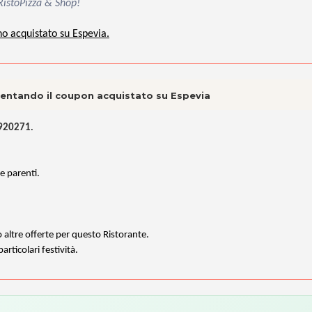
RistoPizza & Shop!
no acquistato su Espevia.
esentando il coupon acquistato su Espevia
 920271
.
 e parenti.
o altre offerte per questo Ristorante.
rticolari festività.