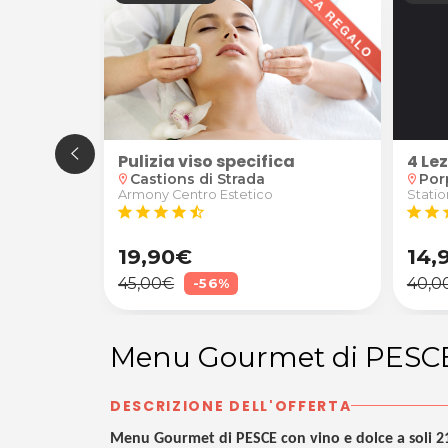
Pulizia viso specifica
oterapia anticellulite e drenante presso Armony a Ca
4 Le
Castions di Strada
Por
location_on
location_on
Armony Centro Estetico
Statio
star
star
star
star
star_half
star
star
s
19,90€
14,
45,00€
40,0
-56%
Menu Gourmet di PESCE c
DESCRIZIONE DELL'OFFERTA
Menu Gourmet di PESCE con vino e dolce a soli 2