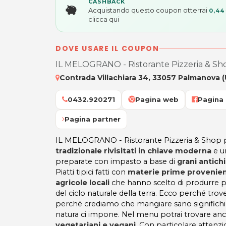
CASHBACK
Acquistando questo coupon otterrai
0,44
clicca qui
DOVE USARE IL COUPON
IL MELOGRANO - Ristorante Pizzeria & Sh
Contrada Villachiara 34, 33057 Palmanova 
0432.920271
Pagina web
Pagina
Pagina partner
IL MELOGRANO - Ristorante Pizzeria & Sho
tradizionale rivisitati in chiave moderna
e u
preparate con impasto a base di
grani antichi
Piatti tipici fatti con
materie prime provenien
agricole locali
che hanno scelto di produrre pi
del ciclo naturale della terra. Ecco perché trover
perché crediamo che mangiare sano significhi r
natura ci impone. Nel menu potrai trovare an
vegetariani e vegani
. Con particolare attenzio