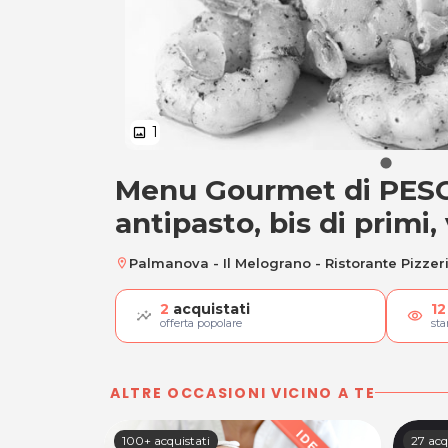
1
image
Menu Gourmet di PES
Menu Gourmet di PE
antipasto, bis di primi,
Palmanova - Il Melograno - Ristorante Pizzer
location_on
2
acquistati
12
visibility
offerta popolare
st
ALTRE OCCASIONI VICINO A TE
100+ acquistati
27 acq