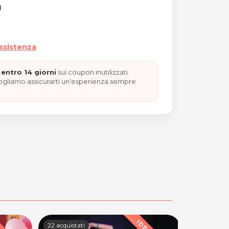
I
assistenza
entro 14 giorni
sui coupon inutilizzati.
vogliamo assicurarti un'esperienza sempre
primi, vino e dolce
22 acquistati
52 acquistat