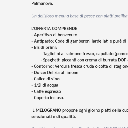
Palmanova.
Un delizioso menu a base di pesce con piatti prelibat
L'OFFERTA COMPRENDE
-
Aperitivo
di benvenuto
-
Antipasto
: Code di gamberoni lardellati e purè di
-
Bis di primi
:
- Tagliolini al salmone fresco, capuliato (pomodo
- Spaghetti piccanti con crema di burrata DOP
-
Contorno:
Verdura fresca cruda o cotta di stagion
-
Dolce
: Delizia al limone
- Calice di
vino
- 1/2l di acqua
- Caffè espresso
- Coperto incluso.
IL MELOGRANO propone ogni giorno piatti della cuci
selezionati e di qualità
.