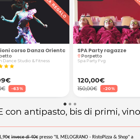
SPA Party ragazze
stions di Strada
zioni corso Danza Orientale per adulti, bambine o ra
Porpetto
petto
location_on
Spa Party Fvg
n Dance Studio & Fitness
tar
star
star
99€
120,00€
0€
150,00€
-63%
-20%
on antipasto, bis di primi, vino
1,90€
invece di 40€
presso "IL MELOGRANO - RistoPizza & Shop" a