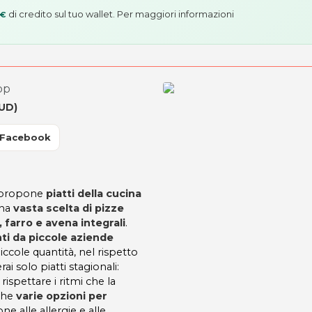
di credito sul tuo wallet. Per maggiori informazioni
 €
op
(UD)
 Facebook
p propone
piatti della cucina
na
vasta scelta di pizze
, farro e avena integrali
.
ti da piccole aziende
ccole quantità, nel rispetto
ai solo piatti stagionali:
ispettare i ritmi che la
che
varie opzioni per
ne alle allergie e alle