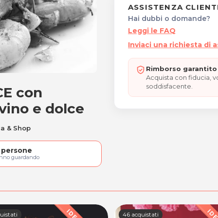
ASSISTENZA CLIENT
Hai dubbi o domande?
Leggi le FAQ
Inviaci una richiesta di 
Rimborso garantito 
Acquista con fiducia, 
soddisfacente.
CE con
SCE con antipasto, bis di 
 vino e dolce
ia & Shop
persone
anno guardando
uistati
46 acquistati