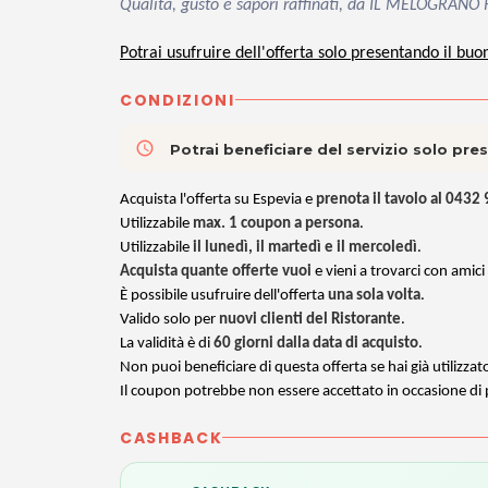
Qualità, gusto e sapori raffinati, da IL MELOGRANO 
Potrai usufruire dell'offerta solo presentando il buo
CONDIZIONI
access_time
Potrai beneficiare del servizio solo pr
Acquista l'offerta su Espevia e
prenota il tavolo al 0432
Utilizzabile
max. 1 coupon a persona
.
Utilizzabile
il lunedì, il martedì e il mercoledì
.
Acquista quante offerte vuoi
e vieni a trovarci con amici
È possibile usufruire dell'offerta
una sola volta
.
Valido solo per
nuovi clienti del Ristorante
.
La validità è di
60 giorni dalla data di acquisto
.
Non puoi beneficiare di questa offerta se hai già utilizzat
Il coupon potrebbe non essere accettato in occasione di pa
CASHBACK