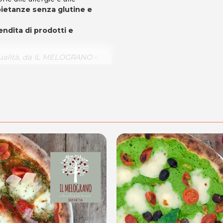
pietanze senza glutine e
endita di prodotti e
qualità, da IL MELOGRANO -
p
dalità di acquisto scrivi