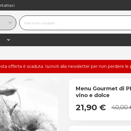
ntattaci
esta offerta è scaduta.
Iscriviti alla newsletter
per non perdere le 
Menu Gourmet di PES
vino e dolce
21,90 €
40,00 