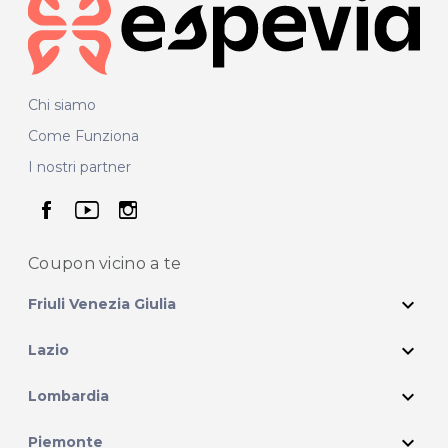
Chi siamo
Come Funziona
I nostri partner
seguici su facebook
seguici su youtube
seguici su instagram
Coupon vicino
a te
expand_more
Friuli Venezia Giulia
expand_more
Lazio
expand_more
Lombardia
expand_more
Piemonte