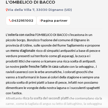
L'OMBELICO DI BACCO
Via della Villa 7, 33030 Dignano (UD)
0432951002
Pagina partner
L'
osteria con cucina
l'OMBELICO DI BACCO s'incastona in un
piccolo borgo, Bonzicco frazione del comune di Dignano in
provincia di Udine, sulle sponde del fiume Tagliamento e propone
un
menu stagionale
ricco di simpatici antipastini a base di pesce e
verdure presenti sul territorio come gli asparagi, la zucca e i
prodotti ittici che vanno a ricamare una ricca scelta di antipasti.
Le nostre
paste fresche fatte in casa
saltate con la selvaggina , i
ravioli caserecci con le erbe aromatiche, i colorati gnocchi che
vanno a trasformarsi in base ai colori della stagione e sempre una
piccola scelta di primi piatti a base di pesce, infatti non possiamo
dimenticare le vongole della nostra laguna o i succulenti spaghetti
con l'astice.
Altrettanto
ricca la scelta dei secondi piatti
che contemplano sia la
carne , come la tagliata di angus su letto di lattughino, la selvaggina