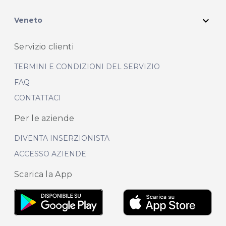
expand_more
Veneto
Servizio clienti
TERMINI E CONDIZIONI DEL SERVIZIO
FAQ
CONTATTACI
Per le aziende
DIVENTA INSERZIONISTA
ACCESSO AZIENDE
Scarica la App