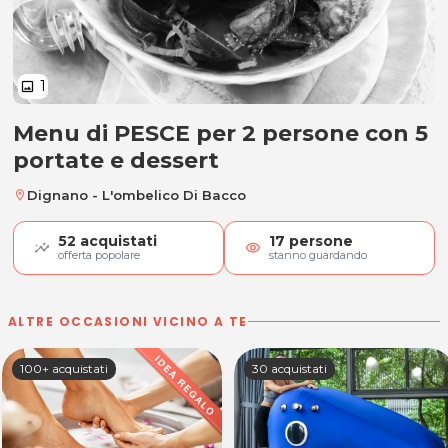
1
image
Menu di PESCE per 2 persone con 5
Menu di PESCE per 2 persone con 5
portate e dessert
Dignano - L'ombelico Di Bacco
location_on
52
acquistati
17
persone
visibility
offerta popolare
stanno guardando
ALTRE OCCASIONI VICINO A TE
100+ acquistati
30 acquistati