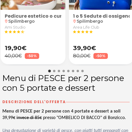
Pedicure estetico o curativo
1 o 5 Sedute di ossigen
Spilimbergo
Spilimbergo
location_on
location_on
Ami Studio
Area Life Club
star
star
star
star
star_half
star
star
star
star
star
19,90€
39,90€
40,00€
80,00€
-50%
-50%
Menu di PESCE per 2 persone
con 5 portate e dessert
DESCRIZIONE DELL'OFFERTA
Menu di PESCE per 2 persone con 4 portate e dessert a soli
39,99€
invece di 85€
presso "OMBELICO DI BACCO" di Bonzicco.
Una degustazione di varietà di pesce, con piatti tutti preparati con