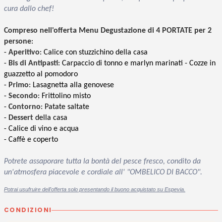
cura dallo chef!
Compreso nell'offerta Menu Degustazione di 4 PORTATE per 2
persone
:
-
Aperitivo
: Calice con stuzzichino della casa
-
Bis di Antipasti
: Carpaccio di tonno e marlyn marinati - Cozze in
guazzetto al pomodoro
-
Primo
: Lasagnetta alla genovese
-
Secondo
: Frittolino misto
-
Contorno
: Patate saltate
-
Dessert
della casa
- Calice di vino e acqua
- Caffè e coperto
Potrete assaporare tutta la bontà del pesce fresco, condito da
un'atmosfera piacevole e cordiale all' "OMBELICO DI BACCO".
Potrai usufruire dell'offerta solo presentando il buono acquistato su Espevia.
CONDIZIONI