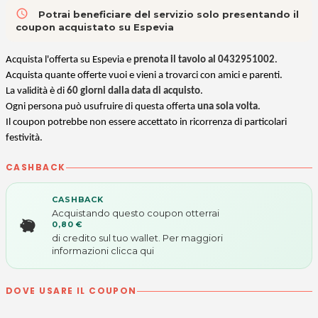
access_time
Potrai beneficiare del servizio solo presentando il
coupon acquistato su Espevia
Acquista l'offerta su Espevia e
prenota il tavolo al 0432951002
.
Acquista quante offerte vuoi e vieni a trovarci con amici e parenti.
La validità è di
60 giorni dalla data di acquisto
.
Ogni persona può usufruire di questa offerta
una sola volta
.
Il coupon potrebbe non essere accettato in ricorrenza di particolari
festività.
CASHBACK
CASHBACK
Acquistando questo coupon otterrai
0,80 €
di credito sul tuo wallet. Per maggiori
informazioni
clicca qui
DOVE USARE IL COUPON