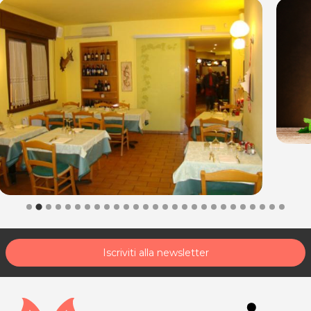
33030 Bonzicco - Dignano
P.IVA 01525250930
Tel. 0432 951002
Per ulteriori informazioni sull'offerta o sulle modalità di acquisto
posta@espevia.it
scrivi a
.
Iscriviti alla newsletter