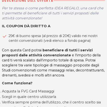
DESCRIZIONE DELL'OFFERTA
Per te stessa o come perfetta IDEA REGALO, una card che
ti permette di beneficiare di tutti i servizi proposti dalle
attività convenzionate!
IL COUPON DÀ DIRITTO A
25€ di buono spesa (al prezzo di 20€) valido nei nostri
centri convenzionati (vedi elenco a fondo pagina)
Con questa Card potrai
beneficiare di tutti i servizi
proposti dalle attività convenzionate
e l'importo della
card ti verrà scalato dall'importo totale di spesa. Potrai
scegliere tra varie tipologie di massaggio proposte dagli
Studi convenzionati come massaggi relax, decontratturanti,
drenanti, svedesi e molti altri ancora.
Come funziona?
Acquista la FVG Card Massaggi
Scegli in quale centro utilizzarla
Verifica sempre prima dell'utilizzo, che il centro scelto sia