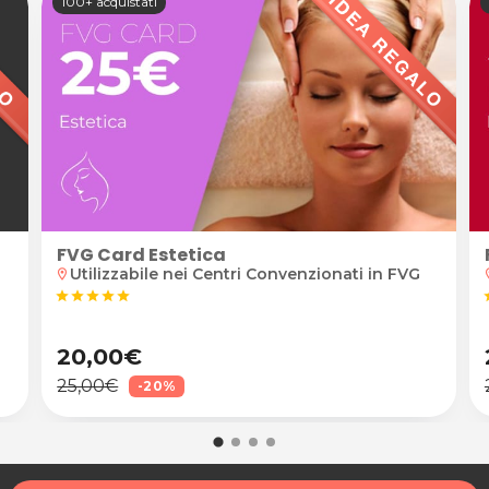
100+ acquistati
FVG Card Estetica
Utilizzabile nei Centri Convenzionati in FVG
location_on
loca
star
star
star
star
star
s
20,00€
25,00€
-20%