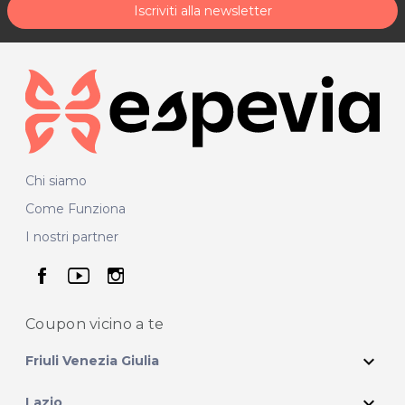
Iscriviti alla newsletter
Chi siamo
Come Funziona
I nostri partner
seguici su facebook
seguici su youtube
seguici su instagram
Coupon vicino
a te
expand_more
Friuli Venezia Giulia
expand_more
Lazio