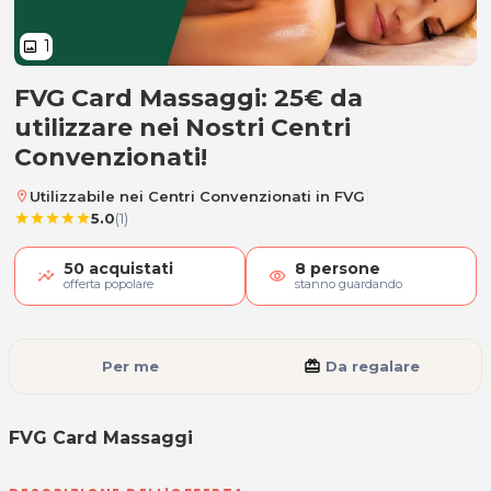
1
image
FVG Card Massaggi: 25€ da
FVG Card Massaggi
utilizzare nei Nostri Centri
Convenzionati!
|
Utilizzabile nei Centri Convenzionati in FVG
location_on
5.0
(1)
star
star
star
star
star
50
acquistati
8
persone
visibility
offerta popolare
stanno guardando
Per me
card_giftcard
Da regalare
FVG Card Massaggi