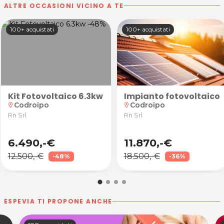
ALTRE OCCASIONI VICINO A TE
100+ acquistati
100+ acquistati
ividuale
Kit Fotovoltaico 6.3kw con Batteria
Impianto fotovoltaico 6.
Codroipo
Codroipo
location_on
location_on
Rn Srl
Rn Srl
6.490,-€
11.870,-€
12.500,-€
18.500,-€
-48%
-36%
ESPEVIA TI PROPONE ANCHE