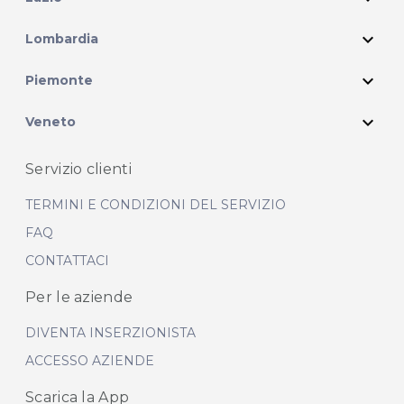
expand_more
Lombardia
expand_more
Piemonte
expand_more
Veneto
Servizio clienti
TERMINI E CONDIZIONI DEL SERVIZIO
FAQ
CONTATTACI
Per le aziende
DIVENTA INSERZIONISTA
ACCESSO AZIENDE
Scarica la App