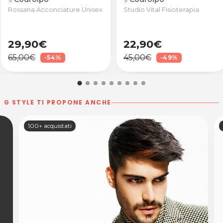
Rossana Acconciature Unisex
Studio Vital Fisioterapia
29,90€
22,90€
65,00€
45,00€
-54%
-49%
G STYLE TI PROPONE ANCHE
100+ acquistati