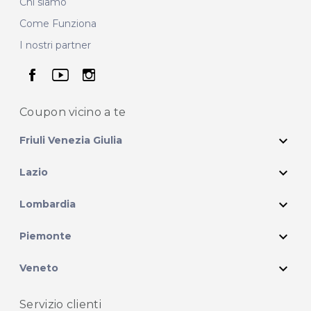
Chi siamo
Come Funziona
I nostri partner
seguici su facebook
seguici su youtube
seguici su instagram
Coupon vicino
a te
expand_more
Friuli Venezia Giulia
expand_more
Lazio
expand_more
Lombardia
expand_more
Piemonte
expand_more
Veneto
Servizio clienti