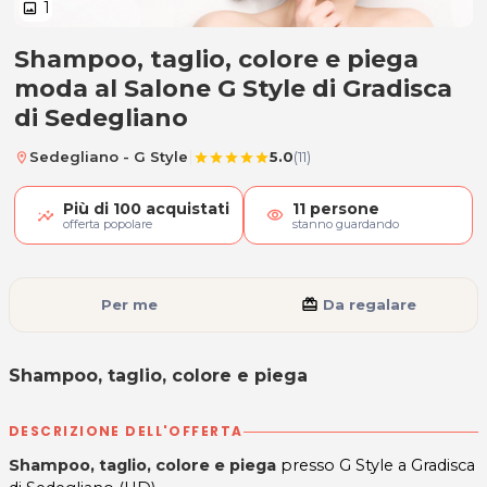
1
image
Shampoo, taglio, colore e piega
Shampoo, taglio, colore e piega
moda al Salone G Style di Gradisca
di Sedegliano
|
Sedegliano - G Style
5.0
(11)
location_on
star
star
star
star
star
Più di
100
acquistati
11
persone
visibility
offerta popolare
stanno guardando
Per me
card_giftcard
Da regalare
Shampoo, taglio, colore e piega
DESCRIZIONE DELL'OFFERTA
Shampoo, taglio, colore e piega
presso G Style a Gradisca