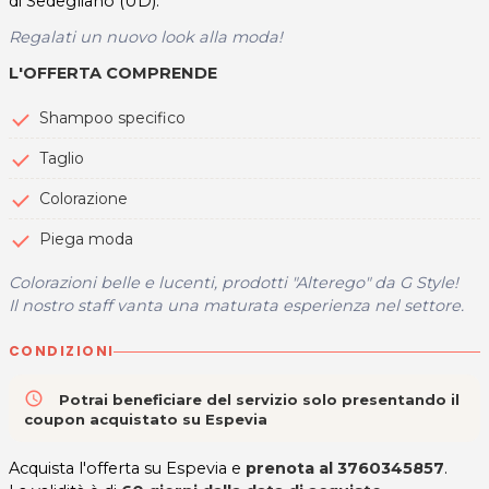
di Sedegliano (UD).
Regalati un nuovo look alla moda!
L'OFFERTA COMPRENDE
Shampoo specifico
Taglio
Colorazione
Piega moda
Colorazioni belle e lucenti, prodotti "Alterego" da G Style!
Il nostro staff vanta una maturata esperienza nel settore.
CONDIZIONI
access_time
Potrai beneficiare del servizio solo presentando il
coupon acquistato su Espevia
Acquista l'offerta su Espevia e
prenota al 3760345857
.