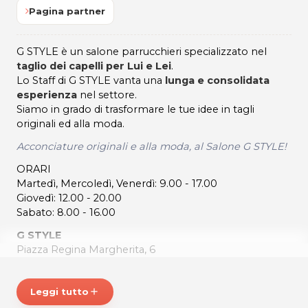
Pagina partner
G STYLE è un salone parrucchieri specializzato nel
taglio dei capelli per Lui e Lei
.
Lo Staff di G STYLE vanta una
lunga e consolidata
esperienza
nel settore.
Siamo in grado di trasformare le tue idee in tagli
originali ed alla moda.
Acconciature originali e alla moda, al Salone G STYLE!
ORARI
Martedì, Mercoledì, Venerdì: 9.00 - 17.00
Giovedì: 12.00 - 20.00
Sabato: 8.00 - 16.00
G STYLE
Piazza Regina Margherita, 6
33039 Gradisca di Sedegliano (UD)
Cel. 3760345857
Leggi tutto
add
P.IVA 02729600300