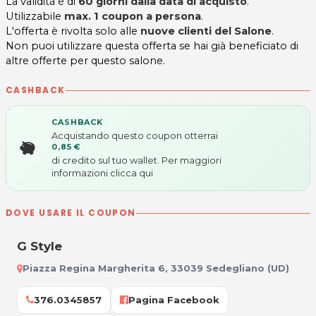
La validità è di
60 giorni dalla data di acquisto
.
Utilizzabile
max. 1 coupon a persona
.
L'offerta è rivolta solo alle
nuove clienti del Salone
.
Non puoi utilizzare questa offerta se hai già beneficiato di
altre offerte per questo salone.
CASHBACK
CASHBACK
Acquistando questo coupon otterrai
0,85 €
di credito sul tuo wallet. Per maggiori
informazioni
clicca qui
DOVE USARE IL COUPON
G Style
Piazza Regina Margherita 6, 33039 Sedegliano (UD)
376.0345857
Pagina Facebook