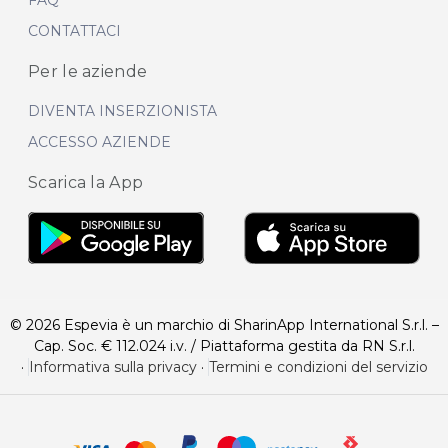
FAQ
CONTATTACI
Per le aziende
DIVENTA INSERZIONISTA
ACCESSO AZIENDE
Scarica la App
© 2026 Espevia è un marchio di SharinApp International S.r.l. –
Cap. Soc. € 112.024 i.v. / Piattaforma gestita da RN S.r.l.
·
Informativa sulla privacy
·
Termini e condizioni del servizio