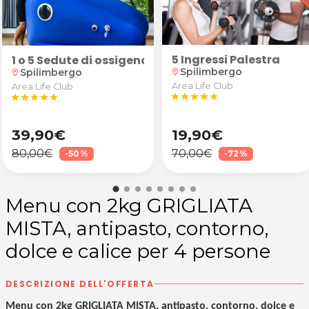
5 Ingressi Palestra
 mani e piedi + prodotti
1 o 5 Sedute di ossigenoterapia in camera iperbaric
Spilimbergo
Spilimbergo
location_on
location_on
Area Life Club
Area Life Club
star
star
star
star
star
star
star
star
star
star
39,90€
19,90€
80,00€
70,00€
-50%
-72%
Menu con 2kg GRIGLIATA
MISTA, antipasto, contorno,
dolce e calice per 4 persone
DESCRIZIONE DELL'OFFERTA
Menu con 2kg GRIGLIATA MISTA, antipasto, contorno, dolce e