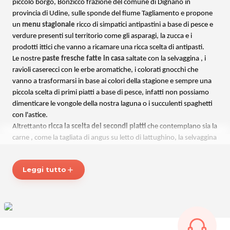
piccolo borgo, Bonzicco frazione del comune di Dignano in
provincia di Udine, sulle sponde del fiume Tagliamento e propone
un
menu stagionale
ricco di simpatici antipastini a base di pesce e
verdure presenti sul territorio come gli asparagi, la zucca e i
prodotti ittici che vanno a ricamare una ricca scelta di antipasti.
Le nostre
paste fresche fatte in casa
saltate con la selvaggina , i
ravioli caserecci con le erbe aromatiche, i colorati gnocchi che
vanno a trasformarsi in base ai colori della stagione e sempre una
piccola scelta di primi piatti a base di pesce, infatti non possiamo
dimenticare le vongole della nostra laguna o i succulenti spaghetti
con l'astice.
Altrettanto
ricca la scelta dei secondi piatti
che contemplano sia la
carne , come la tagliata di angus su letto di lattughino, la selvaggina
sia il pesce proposto alla griglia o secondo la tradizione come il
baccala alla vicentina, piuttosto che innovativo come la coda di
Leggi tutto
add
rospo aromatizzata alla senape e bacon.
Una
ricca carta dei dolci
rigorosamente
fatti in casa
per deliziare i
piu golosi, inoltre le cene a tema come il giovedi sera con la paella
alla valenciana, il venerdi dedicato ai calamaretti fritti e il baccala e
la domenica sera accompagnata dalla griglia sulle braci creano una
sinergia con i vini della nostra cantina sia del friuli sia extra