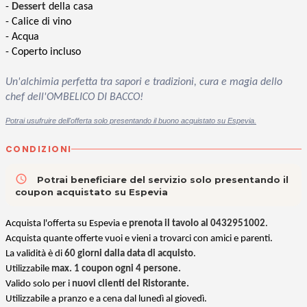
-
Dessert
della casa
- Calice di vino
- Acqua
- Coperto incluso
Un'alchimia perfetta tra sapori e tradizioni, cura e magia dello
chef dell'OMBELICO DI BACCO!
Potrai usufruire dell'offerta solo presentando il buono acquistato su Espevia.
CONDIZIONI
access_time
Potrai beneficiare del servizio solo presentando il
coupon acquistato su Espevia
Acquista l'offerta su Espevia e
prenota il tavolo al 0432951002
.
Acquista quante offerte vuoi e vieni a trovarci con amici e parenti.
La validità è di
60 giorni dalla data di acquisto
.
Utilizzabile
max. 1 coupon ogni 4 persone.
Valido solo per i
nuovi clienti del Ristorante.
Utilizzabile a pranzo e a cena dal lunedì al giovedì.