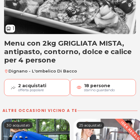
1
image
Menu con 2kg GRIGLIATA MISTA,
Menu con 2kg GRIGLIATA MISTA, an
antipasto, contorno, dolce e calice
per 4 persone
Dignano - L'ombelico Di Bacco
location_on
2
acquistati
18
persone
visibility
offerta popolare
stanno guardando
ALTRE OCCASIONI VICINO A TE
30 acquistati
25 acquistati