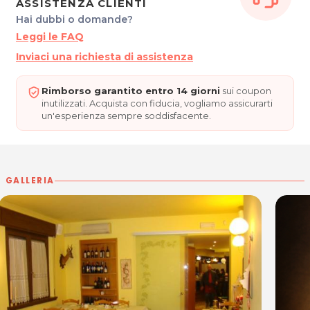
ASSISTENZA CLIENTI
regionali.
Hai dubbi o domande?
Leggi le FAQ
*Prezzi di listino verificati in data 15/02/2017
Inviaci una richiesta di assistenza
Alessandra e Giordano sapranno consigliarvi in maniera esaustiva
sia per la vostra serata fra amici sia per la ricorrenza anche grazie
Rimborso garantito entro 14 giorni
sui coupon
inutilizzati. Acquista con fiducia, vogliamo assicurarti
al servizio catering.
un'esperienza sempre soddisfacente.
ORARI
Dal Lunedì alla Domenica: 06.30 - 01.00
GALLERIA
L'OMBELICO DI BACCO
Via Della Villa, 7
33030 Bonzicco - Dignano
P.IVA 01525250930
Tel. 0432 951002
Per ulteriori informazioni sull'offerta o sulle modalità di acquisto
posta@espevia.it
scrivi a
.