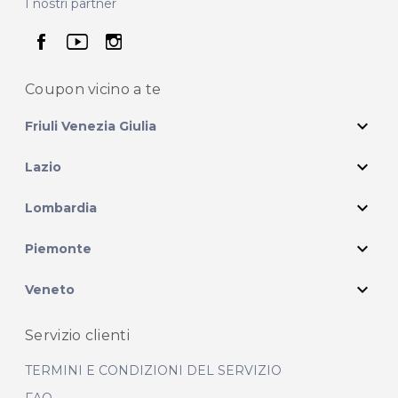
I nostri partner
seguici su facebook
seguici su youtube
seguici su instagram
Coupon vicino
a te
expand_more
Friuli Venezia Giulia
expand_more
Lazio
expand_more
Lombardia
expand_more
Piemonte
expand_more
Veneto
Servizio clienti
TERMINI E CONDIZIONI DEL SERVIZIO