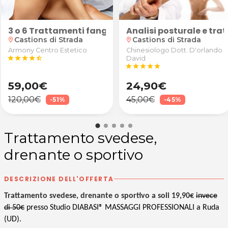
Sdrigotti alla Scuola Station Dance Studio & Fitness
ine o ragazze alla Scuola Station Dance Studio & Fitn
3 o 6 Trattamenti fango drenante o riducente gam
Analisi posturale e tr
Castions di Strada
Castions di Strada
location_on
location_on
Armony Centro Estetico
Chinesiologo Dott. D'orlando
star
star
star
star
star_half
David
star
star
star
star
star
59,00€
24,90€
120,00€
45,00€
-51%
-45%
Trattamento svedese,
drenante o sportivo
DESCRIZIONE DELL'OFFERTA
Trattamento svedese, drenante o sportivo a soli 19,90€
invece
di 50€
presso Studio DIABASI® MASSAGGI PROFESSIONALI a Ruda
(UD).