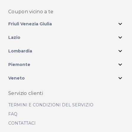
Coupon vicino
a te
expand_more
Friuli Venezia Giulia
expand_more
Lazio
expand_more
Lombardia
expand_more
Piemonte
expand_more
Veneto
Servizio clienti
TERMINI E CONDIZIONI DEL SERVIZIO
FAQ
CONTATTACI