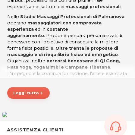
Barbuti, prodessionista con una pluriennale
esperienza nel settore dei
massaggi professionali
.
Nello
Studio Massaggi Professionali di Palmanova
operano
massaggiatori con comprovata
esperienza
ed in
costante
aggiornamento
. Propone percorsi personalizzati di
benessere con l'obiettivo di conseguire la migliore
forma fisica possibile.
Oltre trenta le proposte di
massaggio e di riequilibrio fisico ed energetico
.
Organizza inoltre
percorsi benessere di Qi Gong,
Hata Yoga, Yoga Bimbi e Campane Tibetane
.
L'impegno è la continua formazione, l'arte è esercitata
con serietà e consapevolezza per il benessere dei
clienti.
Leggi tutto
add
Benessere...Volersi bene è il potere per star bene!
*Prezzi di listino verificati in data 21/05/2021
ORARI
Dal Lunedì al Sabato orario continuato.
Su appuntamento.
ASSISTENZA CLIENTI