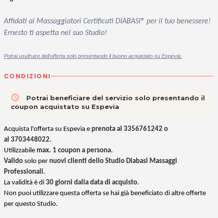
Affidati ai Massaggiatori Certificati DIABASI® per il tuo benessere!
Ernesto ti aspetta nel suo Studio!
Potrai usufruire dell'offerta solo presentando il buono acquistato su Espevia.
CONDIZIONI
access_time
Potrai beneficiare del servizio solo presentando il
coupon acquistato su Espevia
Acquista l'offerta su Espevia e
prenota al
3356761242 o
al 3703448022
.
Utilizzabile
max. 1 coupon a persona
.
Valido
solo per
nuovi clienti dello Studio Diabasi Massaggi
Professionali
.
La validità è di
30 giorni dalla data di acquisto
.
Non puoi utilizzare questa offerta se hai già beneficiato di altre offerte
per questo Studio.