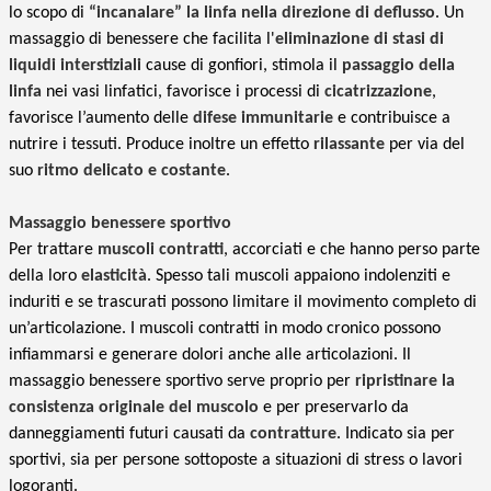
lo scopo di
“incanalare” la linfa nella direzione di deflusso
. Un
massaggio di benessere che facilita l'
eliminazione di stasi di
liquidi interstiziali
cause di gonfiori, stimola il
passaggio della
linfa
nei vasi linfatici, favorisce i processi di
cicatrizzazione
,
favorisce l’aumento delle
difese immunitarie
e contribuisce a
nutrire i tessuti. Produce inoltre un effetto
rilassante
per via del
suo
ritmo delicato e costante
.
Massaggio benessere sportivo
Per trattare
muscoli contratti
, accorciati e che hanno perso parte
della loro
elasticità
. Spesso tali muscoli appaiono indolenziti e
induriti e se trascurati possono limitare il movimento completo di
un’articolazione. I muscoli contratti in modo cronico possono
infiammarsi e generare dolori anche alle articolazioni. Il
massaggio benessere sportivo serve proprio per
ripristinare la
consistenza originale del muscolo
e per preservarlo da
danneggiamenti futuri causati da
contratture
. Indicato sia per
sportivi, sia per persone sottoposte a situazioni di stress o lavori
logoranti.