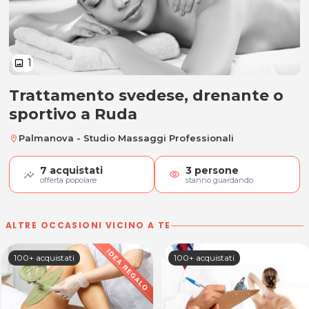
1
image
Trattamento svedese, drenante o
Trattamento svedese, drenante o
sportivo a Ruda
Palmanova - Studio Massaggi Professionali
location_on
7
acquistati
3
persone
visibility
offerta popolare
stanno guardando
ALTRE OCCASIONI VICINO A TE
100+ acquistati
100+ acquistati