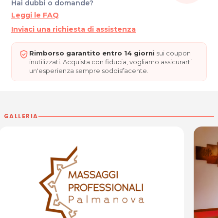
Hai dubbi o domande?
STUDIO MASSAGGI PROFESSIONALI
Leggi le FAQ
Borgo Udine 5b
33057 Palmanova (UD)
Inviaci una richiesta di assistenza
Tel. 3356761242
P.IVA 03621380272
Rimborso garantito entro 14 giorni
sui coupon
inutilizzati. Acquista con fiducia, vogliamo assicurarti
Per ulteriori informazioni sull'offerta o sulle modalità di
un'esperienza sempre soddisfacente.
acquisto scrivi a
posta@espevia.it
.
GALLERIA