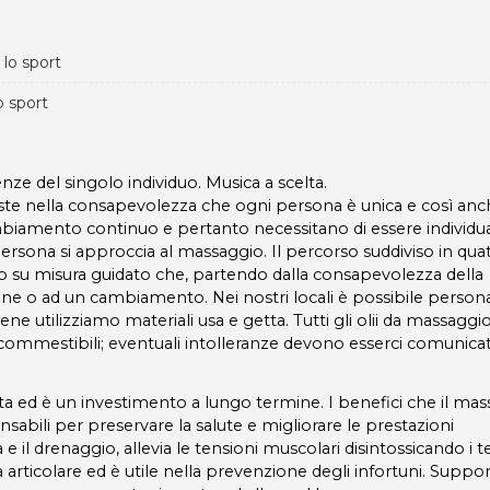
 lo sport
o sport
nze del singolo individuo. Musica a scelta.
iste nella consapevolezza che ogni persona è unica e così anc
biamento continuo e pertanto necessitano di essere individu
rsona si approccia al massaggio. Il percorso suddiviso in qua
 su misura guidato che, partendo dalla consapevolezza della
ne o ad un cambiamento. Nei nostri locali è possibile persona
iene utilizziamo materiali usa e getta. Tutti gli olii da massagg
commestibili; eventuali intolleranze devono esserci comunicat
leta ed è un investimento a lungo termine. I benefici che il ma
nsabili per preservare la salute e migliorare le prestazioni
e il drenaggio, allevia le tensioni muscolari disintossicando i te
tà articolare ed è utile nella prevenzione degli infortuni. Suppor