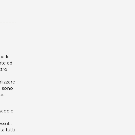
he le
ate ed
ttro
lizzare
io sono
e.
ssaggio
ssuti,
ta tutti