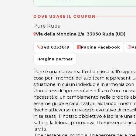
DOVE USARE IL COUPON
Pure Ruda
Via della Mondina 2/a, 33050 Ruda (UD)
348.6353619
Pagina Facebook
P
Pagina partner
Pure è una nuova realtà che nasce dall’esigenz
cosa per i membri del suo team rappresenti un
situazione in cui un individuo è in armonia con 
Uno stress di tipo mentale o fisico è un messa
necessità di un cambiamento nelle proprie abi
esserne guide e catalizzatori, aiutando i nostri 
fisiche attraverso un viaggio evolutivo di cres
in se stessi. Il nostro obbiettivo è ispirare u
rafforzi la fiducia, promuova il benessere e a
la vita.
Il benessere del corpo è il benessere della me