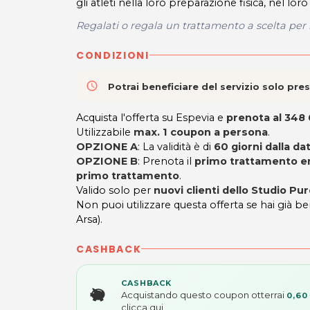
gli atleti nella loro preparazione fisica, nel 
Regalati o regala un trattamento a scelta per ri
CONDIZIONI
access_time
Potrai beneficiare del servizio solo pr
Acquista l'offerta su Espevia e
prenota al 348
Utilizzabile
max. 1 coupon a persona
.
OPZIONE A
: La validità è di
60 giorni
dalla da
OPZIONE B
: Prenota il
primo trattamento ent
primo trattamento
.
Valido solo per
nuovi clienti dello Studio Pur
Non puoi utilizzare questa offerta se hai già be
Arsa).
CASHBACK
CASHBACK
Acquistando questo coupon otterrai
0,60
clicca qui