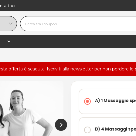
ntattaci
esta offerta è scaduta.
Iscriviti alla newsletter
per non perdere le 
A) 1 Massaggio sp
B) 4 Massaggi spo