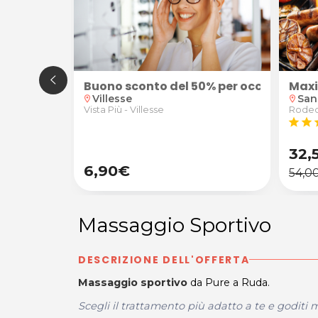
e di matematica, fisica, inglese, tedesco, spagnolo, la
Buono sconto del 50% per occhiali da v
Maxi
tina
Villesse
San
location_on
location_on
Vista Più - Villesse
Rodeo
star
star
s
32,
6,90€
54,0
Massaggio Sportivo
DESCRIZIONE DELL'OFFERTA
Massaggio sportivo
da Pure a Ruda.
Scegli il trattamento più adatto a te e goditi