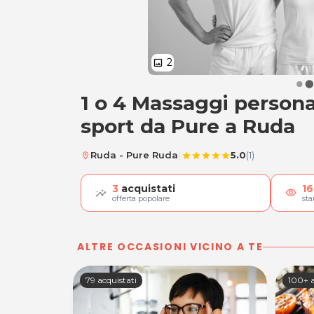
2
image
1 o 4 Massaggi personal
Massaggio Sporti
sport da Pure a Ruda
|
Ruda - Pure Ruda
5.0
(1)
location_on
star
star
star
star
star
3
acquistati
16
visibility
offerta popolare
st
ALTRE OCCASIONI VICINO A TE
79 acquistati
100+ a