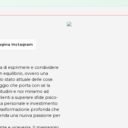
agina Instagram
a di esprimere e condividere
 equilibrio, ovvero una
lo stato attuale delle cose.
ggio che porta con sé la
tudini e noi miriamo ad
clienti a superare sfide psico-
cita personale e investimento
na trasformazione profonda che
ccenda una nuova passione per
nte e viceversa. Il massaggio