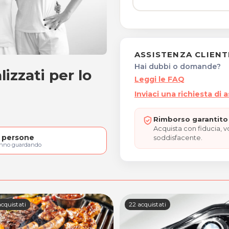
ASSISTENZA CLIENT
Hai dubbi o domande?
izzati per lo
vo
Leggi le FAQ
Inviaci una richiesta di 
Rimborso garantito 
Acquista con fiducia, 
persone
soddisfacente.
anno guardando
cquistati
22 acquistati