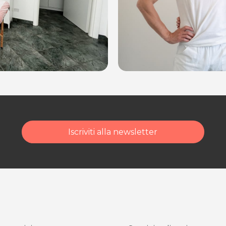
UD)
naria Arsa (UD)
dalità di acquisto scrivi
Iscriviti alla newsletter