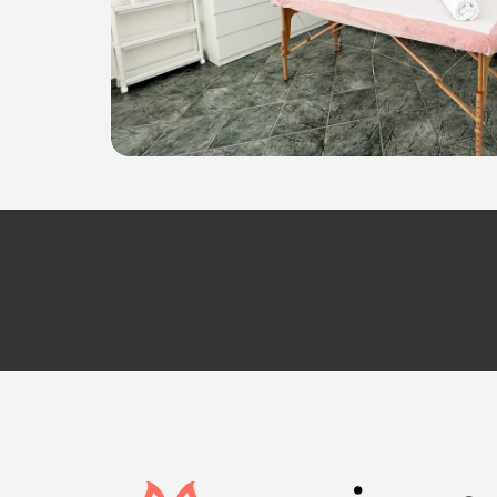
Sede 1
: Via della Mondina, 2/A - 33050 Ruda (
Sede 2
: Via Filippo Corridoni, 2/A - 33050 Bag
Tel. 348 6353619
P.IVA 01361630328
Per ulteriori informazioni sull'offerta o sulle mo
a
posta@espevia.it
.