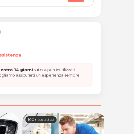
I
assistenza
entro 14 giorni
sui coupon inutilizzati.
vogliamo assicurarti un'esperienza sempre
100+ acquistati
69 acquista