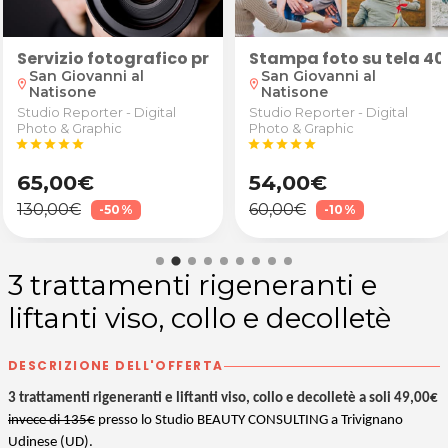
cappotto, giaccone invernale imbottito, tuta sci/mo
fessionale e stampe
Servizio fotografico professionale con stampa su 
Stampa foto su tela 4
San Giovanni al
San Giovanni al
location_on
location_on
Natisone
Natisone
Studio Reporter - Digital
Studio Reporter - Digital
Photo & Graphic
Photo & Graphic
star
star
star
star
star
star
star
star
star
star
65,00€
54,00€
130,00€
60,00€
-50%
-10%
3 trattamenti rigeneranti e
liftanti viso, collo e decolletè
DESCRIZIONE DELL'OFFERTA
3 trattamenti rigeneranti e liftanti viso, collo e decolletè a soli 49,00€
invece di 135€
presso lo Studio BEAUTY CONSULTING a Trivignano
Udinese (UD).