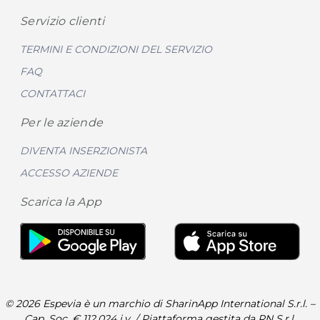
Servizio clienti
TERMINI E CONDIZIONI DEL SERVIZIO
FAQ
CONTATTACI
Per le aziende
DIVENTA INSERZIONISTA
ACCESSO AZIENDE
Scarica la App
© 2026 Espevia è un marchio di SharinApp International S.r.l. –
Cap. Soc. € 112.024 i.v. / Piattaforma gestita da RN S.r.l.