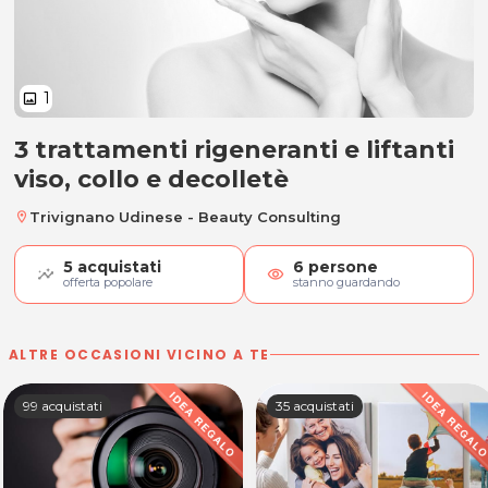
1
image
3 trattamenti rigeneranti e liftanti
3 trattamenti rigeneranti e liftanti
viso, collo e decolletè
Trivignano Udinese - Beauty Consulting
location_on
5
acquistati
6
persone
visibility
offerta popolare
stanno guardando
ALTRE OCCASIONI VICINO A TE
99 acquistati
35 acquistati