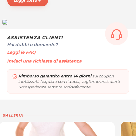
Leggi tutto
add
personale), vetrinistica settore Commercio.
BEAUTY CONSULTING di Laura Colosimo
Via Roma, 67
33050 Trivignano Udinese (UD)
Cel. 3383420589
ASSISTENZA CLIENTI
P.IVA 02724610304
Hai dubbi o domande?
Leggi le FAQ
Per ulteriori informazioni sull'offerta o sulle modalità
di acquisto scrivi a
posta@espevia.it
.
Inviaci una richiesta di assistenza
Rimborso garantito entro 14 giorni
sui coupon
inutilizzati. Acquista con fiducia, vogliamo assicurarti
un'esperienza sempre soddisfacente.
GALLERIA