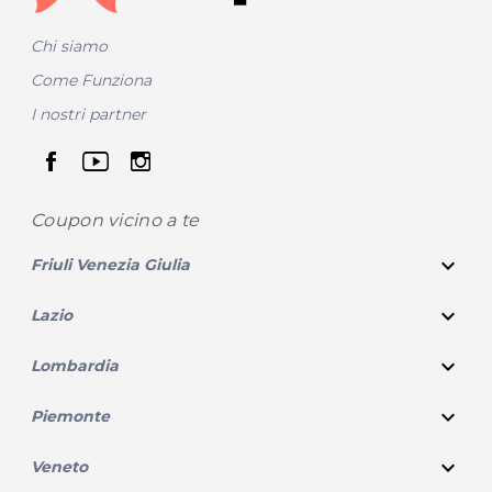
Chi siamo
Come Funziona
I nostri partner
seguici su facebook
seguici su youtube
seguici su instagram
Coupon vicino
a te
expand_more
Friuli Venezia Giulia
expand_more
Lazio
expand_more
Lombardia
expand_more
Piemonte
expand_more
Veneto