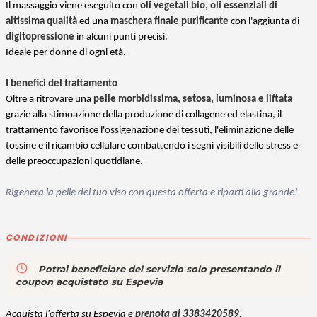
Il massaggio viene eseguito con
oli vegetali bio
,
oli essenziali di
altissima qualità
ed una
maschera finale purificante
con l'aggiunta di
digitopressione
in alcuni punti precisi.
Ideale per donne di ogni età.
I benefici del trattamento
Oltre a ritrovare una
pelle morbidissima, setosa, luminosa e liftata
grazie alla stimoazione della produzione di collagene ed elastina, il
trattamento favorisce l'ossigenazione dei tessuti, l'eliminazione delle
tossine e il ricambio cellulare combattendo i segni visibili dello stress e
delle preoccupazioni quotidiane.
Rigenera la pelle del tuo viso con questa offerta e riparti alla grande!
CONDIZIONI
access_time
Potrai beneficiare del servizio solo presentando il
coupon acquistato su Espevia
Acquista l'offerta su Espevia e
prenota al 3383420589
.