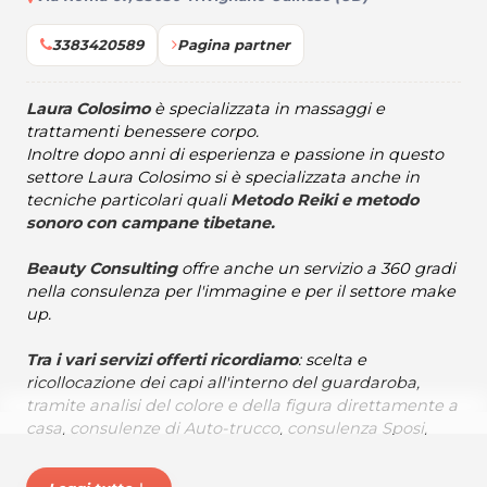
3383420589
Pagina partner
Laura Colosimo
è specializzata in massaggi e
trattamenti benessere corpo.
Inoltre dopo anni di esperienza e passione in questo
settore Laura Colosimo si è specializzata anche in
tecniche particolari quali
Metodo Reiki e metodo
sonoro con campane tibetane.
Beauty Consulting
offre anche un servizio a 360 gradi
nella consulenza per l'immagine e per il settore make
up.
Tra i vari servizi offerti ricordiamo
: scelta e
ricollocazione dei capi all'interno del guardaroba,
tramite analisi del colore e della figura direttamente a
casa, consulenze di Auto-trucco, consulenza Sposi,
personal shopper, valorizzazione casa, baby personal
shopper, consulenza immagine (formazione