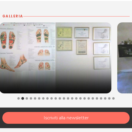
33057 Palmanova (UD)
Tel. 3934467494
GALLERIA
P.IVA 02884590304
Per ulteriori informazioni sull'offerta o sulle modalità di acquisto
.
posta@espevia.it
scrivi a
Iscriviti alla newsletter