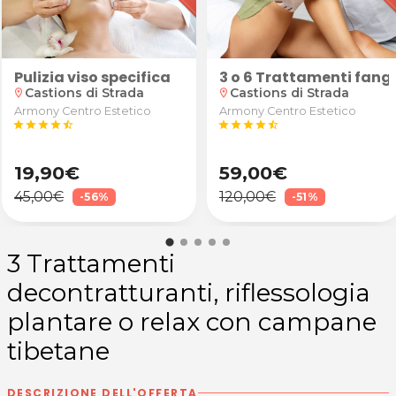
Pulizia viso specifica
on Dance Studio & Fitness di Corgnolo di Porpetto
3 o 6 Trattamenti fang
Castions di Strada
Castions di Strada
location_on
location_on
Armony Centro Estetico
Armony Centro Estetico
star
star
star
star
star_half
star
star
star
star
star_half
19,90€
59,00€
45,00€
120,00€
-56%
-51%
3 Trattamenti
decontratturanti, riflessologia
plantare o relax con campane
tibetane
DESCRIZIONE DELL'OFFERTA