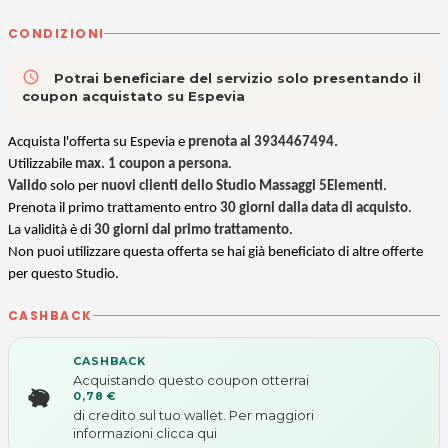
CONDIZIONI
access_time
Potrai beneficiare del servizio solo presentando il
coupon acquistato su Espevia
Acquista l'offerta su Espevia e
prenota al
3934467494
.
Utilizzabile
max. 1 coupon a persona
.
Valido
solo per
nuovi clienti dello Studio Massaggi 5Elementi
.
Prenota il primo trattamento entro
30 giorni dalla data di acquisto
.
La validità è di
30 giorni dal primo trattamento
.
Non puoi utilizzare questa offerta se hai già beneficiato di altre offerte
per questo Studio.
CASHBACK
CASHBACK
Acquistando questo coupon otterrai
0,78 €
di credito sul tuo wallet. Per maggiori
informazioni
clicca qui