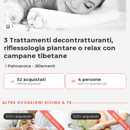
1
image
3 Trattamenti decontratturanti,
3 Trattamenti decontratturanti, 
riflessologia plantare o relax con
campane tibetane
Palmanova - 5Elementi
location_on
52
acquistati
4
persone
visibility
offerta popolare
stanno guardando
ALTRE OCCASIONI VICINO A TE
100+ acquistati
100+ acquistati