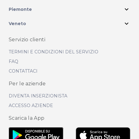
expand_more
Piemonte
expand_more
Veneto
Servizio clienti
TERMINI E CONDIZIONI DEL SERVIZIO
FAQ
CONTATTACI
Per le aziende
DIVENTA INSERZIONISTA
ACCESSO AZIENDE
Scarica la App