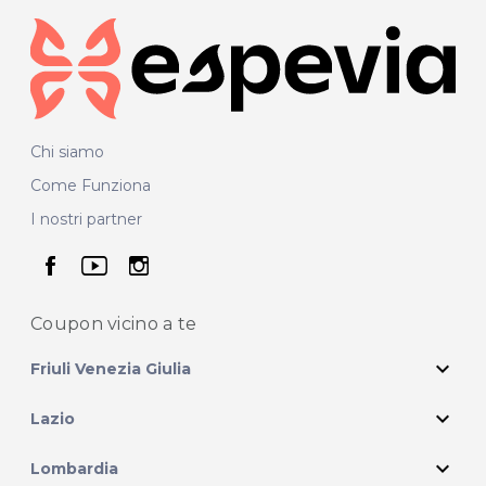
Chi siamo
Come Funziona
I nostri partner
seguici su facebook
seguici su youtube
seguici su instagram
Coupon vicino
a te
expand_more
Friuli Venezia Giulia
expand_more
Lazio
expand_more
Lombardia