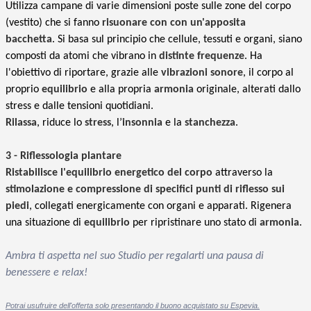
Utilizza campane di varie dimensioni poste sulle zone del corpo
(vestito) che si fanno
risuonare con con un'apposita
bacchetta
. Si basa sul principio che cellule, tessuti e organi, siano
composti da atomi che vibrano in
distinte frequenze
. Ha
l'obiettivo di riportare, grazie alle
vibrazioni sonore
, il corpo al
proprio
equilibrio
e alla propria
armonia
originale, alterati dallo
stress e dalle tensioni quotidiani.
Rilassa
, riduce lo
stress
, l’
insonnia
e la
stanchezza
.
3 - Riflessologia plantare
Ristabilisce l'equilibrio energetico del corpo
attraverso la
stimolazione e compressione di specifici punti di riflesso sui
piedi
, collegati energicamente con organi e apparati. Rigenera
una situazione di
equilibrio
per ripristinare uno stato di
armonia
.
Ambra ti aspetta nel suo Studio per regalarti una pausa di
benessere e relax!
Potrai usufruire dell'offerta solo presentando il buono acquistato su Espevia.