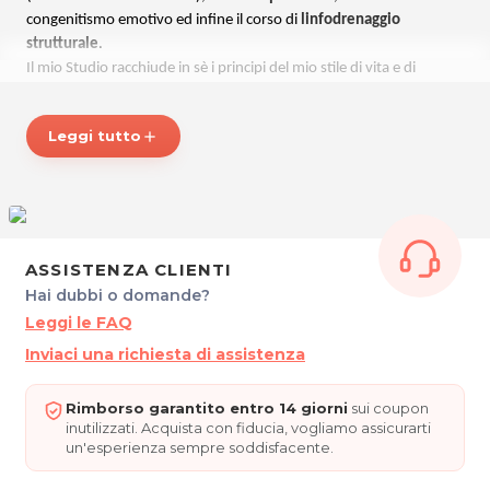
congenitismo emotivo ed infine il corso di
linfodrenaggio
strutturale
.
Il mio Studio racchiude in sè i principi del mio stile di vita e di
lavoro: dai trattamenti proposti, alle frasi impresse sulle pareti, ai
prodotti e
oli essenziali naturali
impiegati per amplificare gli effetti
Leggi tutto
add
dei trattamenti.
5 elementi, 5 emozioni, 5 oli, 5 strutture su cui lavorare, è questa la
filosofia che ispira il mio lavoro.
Ogni corpo ci parla, impariamo ad ascoltarlo.
Vieni a trovarmi nel mio studio, ti potrò dare i mezzi per ascoltarlo
ASSISTENZA CLIENTI
e per capirlo, e le mie mani per aiutarlo!
Hai dubbi o domande?
Leggi le FAQ
*Prezzi di listino verificati in data 11/05/2017.
Inviaci una richiesta di assistenza
ORARI
Dal Lunedì al Sabato su appuntamento.
Rimborso garantito entro 14 giorni
sui coupon
inutilizzati. Acquista con fiducia, vogliamo assicurarti
un'esperienza sempre soddisfacente.
5ELEMENTI
Via Cairoli 25