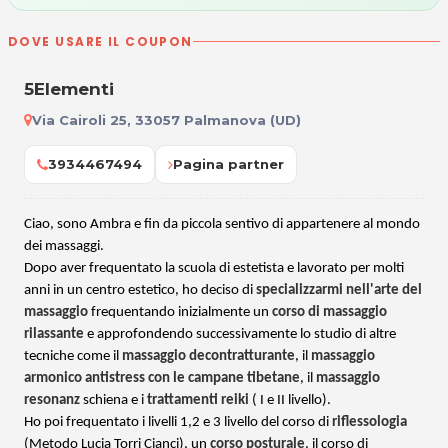
DOVE USARE IL COUPON
5Elementi
Via Cairoli 25, 33057 Palmanova (UD)
3934467494
Pagina partner
Ciao, sono Ambra e fin da piccola sentivo di appartenere al mondo
dei massaggi.
Dopo aver frequentato la scuola di estetista e lavorato per molti
anni in un centro estetico, ho deciso di
specializzarmi nell'arte del
massaggio
frequentando inizialmente un
corso di massaggio
rilassante
e approfondendo successivamente lo studio di altre
tecniche come il
massaggio decontratturante
, il
massaggio
armonico antistress con le campane tibetane
, il
massaggio
resonanz
schiena e i
trattamenti reiki
( I e II livello).
Ho poi frequentato i livelli 1,2 e 3 livello del corso di
riflessologia
(Metodo Lucia Torri Cianci), un
corso posturale
, il corso di