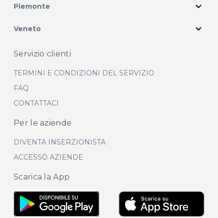
expand_more
Piemonte
expand_more
Veneto
Servizio clienti
TERMINI E CONDIZIONI DEL SERVIZIO
FAQ
CONTATTACI
Per le aziende
DIVENTA INSERZIONISTA
ACCESSO AZIENDE
Scarica la App