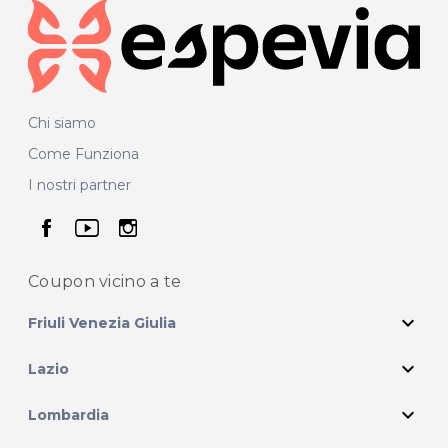
Chi siamo
Come Funziona
I nostri partner
seguici su facebook
seguici su youtube
seguici su instagram
Coupon vicino
a te
expand_more
Friuli Venezia Giulia
expand_more
Lazio
expand_more
Lombardia