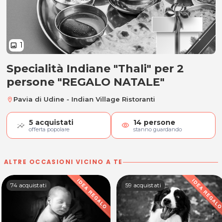
1
image
Specialità Indiane "Thali" per 2
Specialità Indiane "Thali" per 2 
persone "REGALO NATALE"
Pavia di Udine - Indian Village Ristoranti
location_on
5
acquistati
14
persone
visibility
offerta popolare
stanno guardando
ALTRE OCCASIONI VICINO A TE
74 acquistati
59 acquistati