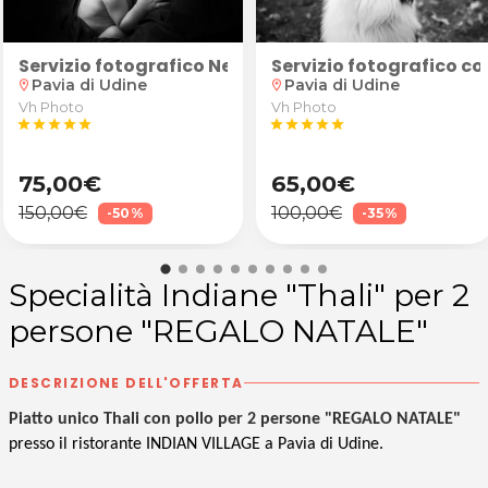
ale, piumone d'oca matrimoniale o coperta in lana me
e Yoga Fitness presso il Centro Attività Motorie Ceron
Mattogether, Fusion Pilates e Yoga Fitness presso il Ce
zionali o relazionali? 1 o 3 Sessioni di Coaching On
Servizio fotografico New Born Baby
Servizio fotografico c
Pavia di Udine
Pavia di Udine
location_on
location_on
Vh Photo
Vh Photo
star
star
star
star
star
star
star
star
star
star
75,00€
65,00€
150,00€
100,00€
-50%
-35%
Specialità Indiane "Thali" per 2
persone "REGALO NATALE"
DESCRIZIONE DELL'OFFERTA
Piatto unico Thali con pollo per 2 persone "REGALO NATALE"
presso il ristorante INDIAN VILLAGE a Pavia di Udine.