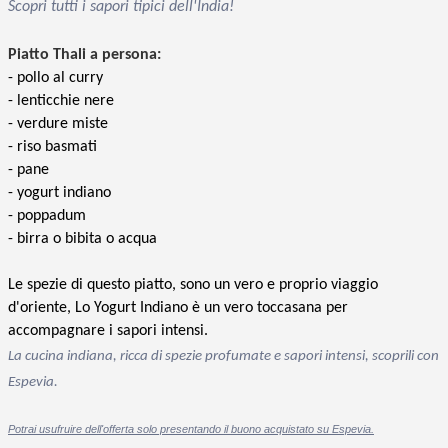
Scopri tutti i sapori tipici dell'India!
Piatto Thali a persona:
- 
lenticchie nere
- 
verdure miste
- 
pane
- 
yogurt indiano
- 
poppadum
- birra o bibita o acqua
Le spezie di questo piatto, sono un vero e proprio viaggio
d'oriente,
Lo Yogurt Indiano è un vero toccasana per
accompagnare i sapori intensi.
La cucina indiana, ricca di spezie profumate e sapori intensi, scoprili con
Espevia.
Potrai usufruire dell'offerta solo presentando il buono acquistato su Espevia.