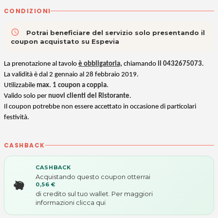
CONDIZIONI
access_time
Potrai beneficiare del servizio solo presentando il
coupon acquistato su Espevia
La prenotazione al tavolo
è obbligatoria,
chiamando
il 0432675073
.
La validità è dal 2 gennaio al 28 febbraio 2019.
Utilizzabile
max. 1 coupon a coppia
.
Valido solo per
nuovi clienti del Ristorante
.
Il coupon potrebbe non essere accettato in occasione di particolari
festività.
CASHBACK
CASHBACK
Acquistando questo coupon otterrai
0,56 €
di credito sul tuo wallet. Per maggiori
informazioni
clicca qui