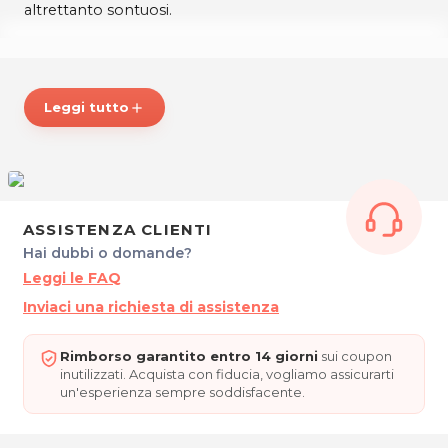
altrettanto sontuosi.
*Prezzi di listino verificati in data 15/05/2018.
Leggi tutto
add
ORARI
Da Lunedì a Giovedì 17:00-22:00
Venerdì, Sabato e Domenica 12:00-15:00 e 17:00-22:00
INDIAN VILLAGE
ASSISTENZA CLIENTI
Via IV Novembre, 3
Hai dubbi o domande?
Pavia di Udine
Leggi le FAQ
Tel. 0432675073
Inviaci una richiesta di assistenza
P.IVA 02905060303
Per ulteriori informazioni sull'offerta o sulle modalità di
Rimborso garantito entro 14 giorni
sui coupon
acquisto scrivi a
posta@espevia.it
.
inutilizzati. Acquista con fiducia, vogliamo assicurarti
un'esperienza sempre soddisfacente.