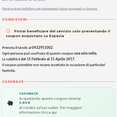
Potrai usufruire dell'offerta solo presentando il buono acquistato su Espevia.
CONDIZIONI
access_time
Potrai beneficiare del servizio solo presentando il
coupon acquistato su Espevia
Prenota il tavolo al
0432951002
.
Ogni persona può usufruire di questo coupon
una sola volta
.
La validità è
dal 15 Febbraio al 15 Aprile 2017
.
Il coupon potrebbe non essere accettato in occasione di particolari
festività.
CASHBACK
CASHBACK
Acquistando questo coupon otterrai
0,60 €
di credito sul tuo wallet. Per maggiori
informazioni
clicca qui