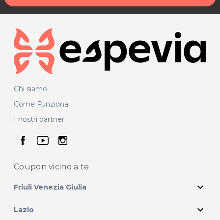
Chi siamo
Come Funziona
I nostri partner
seguici su facebook
seguici su youtube
seguici su instagram
Coupon vicino
a te
expand_more
Friuli Venezia Giulia
expand_more
Lazio