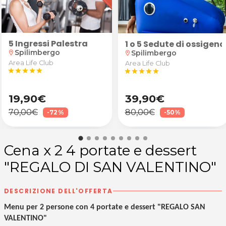
5 Ingressi Palestra
vernale + prodotti
1 o 5 Sedute di ossigen
Spilimbergo
Spilimbergo
location_on
location_on
Area Life Club
Area Life Club
star
star
star
star
star
star
star
star
star
star
19,90€
39,90€
70,00€
80,00€
-72%
-50%
Cena x 2 4 portate e dessert
"REGALO DI SAN VALENTINO"
DESCRIZIONE DELL'OFFERTA
Menu per 2 persone con 4 portate e dessert "REGALO SAN
VALENTINO"