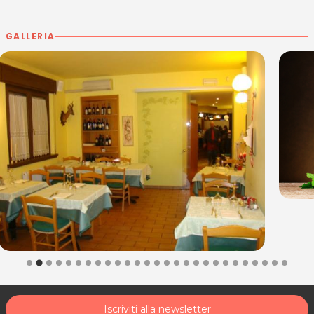
Dal Lunedì alla Domenica: 06.30 - 01.00
GALLERIA
L'OMBELICO DI BACCO
Via Della Villa, 7
33030 Bonzicco - Dignano
P.IVA 01525250930
Tel. 0432 951002
Per ulteriori informazioni sull'offerta o sulle modalità di acquisto
posta@espevia.it
scrivi a
.
Iscriviti alla newsletter