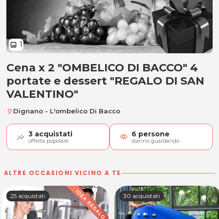
1
image
Cena x 2 "OMBELICO DI BACCO" 4
Cena x 2 4 portate e dessert "RE
portate e dessert "REGALO DI SAN
VALENTINO"
Dignano - L'ombelico Di Bacco
location_on
3
acquistati
6
persone
visibility
offerta popolare
stanno guardando
ALTRE OCCASIONI VICINO A TE
25 acquistati
30 acquistati