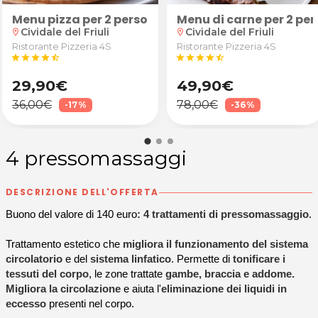
ite gambe e glutei
Menu pizza per 2 persone
Menu di carne per 2 pe
Cividale del Friuli
Cividale del Friuli
location_on
location_on
Ristorante Pizzeria 4S
Ristorante Pizzeria 4S
star
star
star
star
star_half
star
star
star
star
star_half
29,90€
49,90€
36,00€
78,00€
-17%
-36%
4 pressomassaggi
DESCRIZIONE DELL'OFFERTA
Buono del valore di 140 euro
: 4 trattamenti di pressomassaggio
.
Trattamento estetico che
migliora il funzionamento del sistema
circolatorio
e del
sistema linfatico
. Permette di
tonificare i
tessuti del corpo
, le zone trattate
gambe, braccia e addome.
Migliora la circolazione
e aiuta l'
eliminazione dei liquidi in
eccesso
presenti nel corpo.