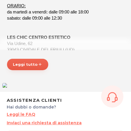
ORARIO:
da martedì a venerdì: dalle 09:00 alle 18:00
sabato: dalle 09:00 alle 12:30
LES CHIC CENTRO ESTETICO
Via Udine, 62
33043 CIVIDALE DEL FRIULI (UD)
P.IVA 02587790300
Tel. 0432732868
Leggi tutto
add
Per ulteriori informazioni sull'offerta o sulle modalità di
acquisto scrivi a
posta@espevia.it
ASSISTENZA CLIENTI
Hai dubbi o domande?
Leggi le FAQ
Inviaci una richiesta di assistenza