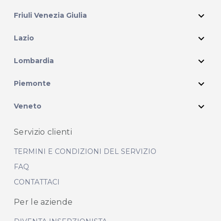
expand_more
Friuli Venezia Giulia
expand_more
Lazio
expand_more
Lombardia
expand_more
Piemonte
expand_more
Veneto
Servizio clienti
TERMINI E CONDIZIONI DEL SERVIZIO
FAQ
CONTATTACI
Per le aziende