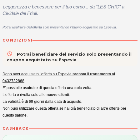
L
eggerezza e benessere per il tuo corpo... da “LES CHIC” a
Cividale del Friuli.
Potrai usufruire dell'offerta solo presentando il buono acquistato su Espevia.
CONDIZIONI
access_time
Potrai beneficiare del servizio solo presentando il
coupon acquistato su Espevia
Dopo aver acquistato l'offerta su Espevia
prenota il trattamento
al
0432732868
E' possibile usufruire di questa offerta
una sola volta
.
L'offerta è rivolta solo alle
nuove clienti
.
La
validità è di 60 giorni
dalla data di acquisto.
Non puoi utilizzare questa offerta se hai già beneficiato di altre offerte per
questo salone.
CASHBACK