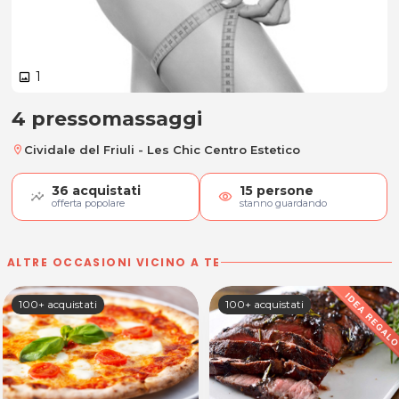
1
image
4 pressomassaggi
4 pressomassaggi
Cividale del Friuli - Les Chic Centro Estetico
location_on
36
acquistati
15
persone
visibility
offerta popolare
stanno guardando
ALTRE OCCASIONI VICINO A TE
100+ acquistati
100+ acquistati