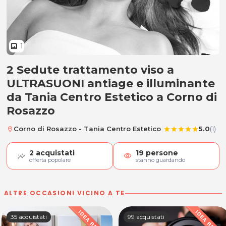
1
image
2 Sedute trattamento viso a
2 Sedute trattamento viso a ULTR
ULTRASUONI antiage e illuminante
da Tania Centro Estetico a Corno di
Rosazzo
|
Corno di Rosazzo - Tania Centro Estetico
5.0
(1)
location_on
star
star
star
star
star
2
acquistati
19
persone
visibility
offerta popolare
stanno guardando
ALTRE OCCASIONI VICINO A TE
35 acquistati
99 acquistati