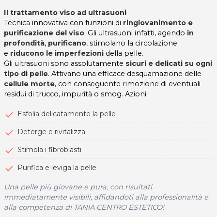
Il trattamento viso ad ultrasuoni
Tecnica innovativa con funzioni di
ringiovanimento e
purificazione del viso
. Gli ultrasuoni infatti, agendo
in
profondità
,
purificano
, stimolano la circolazione
e
riducono le imperfezioni
della pelle.
Gli ultrasuoni sono assolutamente
sicuri e delicati su ogni
tipo di pelle
. Attivano una efficace desquamazione delle
cellule morte
, con conseguente rimozione di eventuali
residui di trucco, impurità o smog. Azioni:
Esfolia delicatamente la pelle
Deterge e rivitalizza
Stimola i fibroblasti
Purifica e leviga la pelle
Una pelle più giovane e pura, con risultati
immediatamente visibili, affidandoti alla professionalità e
alla competenza di TANIA CENTRO ESTETICO!