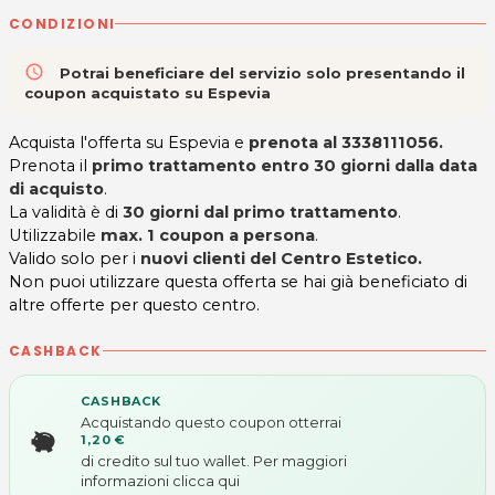
CONDIZIONI
access_time
Potrai beneficiare del servizio solo presentando il
coupon acquistato su Espevia
Acquista l'offerta su Espevia e
prenota al
3338111056.
Prenota il
primo trattamento entro 30 giorni dalla data
di acquisto
.
La validità è di
30 giorni dal primo trattamento
.
Utilizzabile
max. 1 coupon a persona
.
Valido solo per i
nuovi clienti del Centro Estetico.
Non puoi utilizzare questa offerta se hai già beneficiato di
altre offerte per questo centro.
CASHBACK
CASHBACK
Acquistando questo coupon otterrai
1,20 €
di credito sul tuo wallet. Per maggiori
informazioni
clicca qui