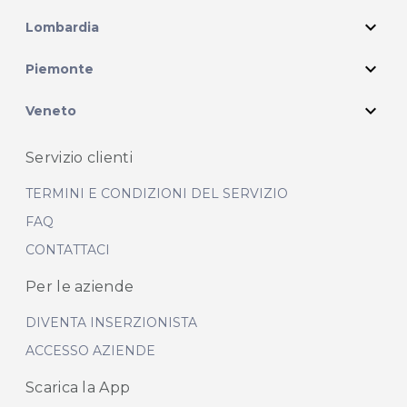
expand_more
Lombardia
expand_more
Piemonte
expand_more
Veneto
Servizio clienti
TERMINI E CONDIZIONI DEL SERVIZIO
FAQ
CONTATTACI
Per le aziende
DIVENTA INSERZIONISTA
ACCESSO AZIENDE
Scarica la App