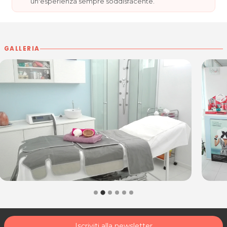
un'esperienza sempre soddisfacente.
Trattamenti corpo
Pressoterapia
Trattamenti viso e corpo con ultrasuono
GALLERIA
Massaggi
Stone massage
Trucco
Colorazione sopracciglia
Concediti le giuste attenzioni per te stessa o te stesso,
Tania ti aspetta per regalarti momenti di puro
benessere con i suoi trattamenti professionali!
ORARI
Martedì: 9.00 – 17.00
Mercoledì: 10.00 – 19.00
Giovedì: 9.00 – 13.00 / 15.00 – 19.30
Venerdì: 9.00 – 18.30
Iscriviti alla newsletter