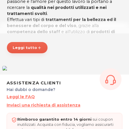
passione e l'amore per questo lavoro la portano a
ricercare la
qualità nei prodotti utilizzati e nei
trattamenti svolti
.
Effettua vari tipi di
trattamenti per la bellezza ed il
benessere del corpo e del viso
, grazie alla
competenza dello staff
e all'utilizzo di
prodotti di
qualità
e di
macchinari all'avanguardia
.
Servizi del centro estetico:
Leggi tutto
add
Manicure
Pedicure
Smalto semipermanente
ASSISTENZA CLIENTI
Hai dubbi o domande?
Ricostruzione unghie
Leggi le FAQ
Epilazione
Inviaci una richiesta di assistenza
Pulizia viso
Rimborso garantito entro 14 giorni
sui coupon
Trattamenti specifici viso
inutilizzati. Acquista con fiducia, vogliamo assicurarti