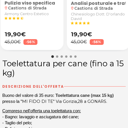
Pulizia viso specifica
ia anticellulite e drenante presso Armony a Castions
Analisi posturale e tr
Castions di Strada
Castions di Strada
location_on
location_on
Armony Centro Estetico
Chinesiologo Dott. D'orlando
star
star
star
star
star_half
David
star
star
star
star
star
19,90€
19,90€
45,00€
45,00€
-56%
-56%
Toelettatura per cane (fino a 15
kg)
DESCRIZIONE DELL'OFFERTA
Buono del valore di 35 euro
:
Toelettatura cane
(max 15 kg)
"MI FIDO DI TE" Via Gorizia,28 a GONARS.
presso la
Compreso nell'offerta una toelettatura con:
- Bagno: lavaggio e asciugatura del cane;
- Taglio del pelo;