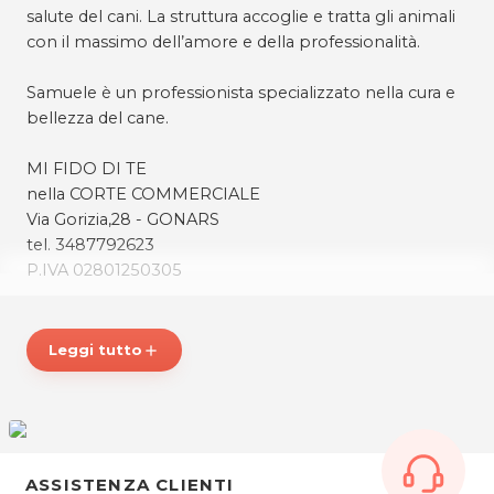
salute del cani. La struttura accoglie e tratta gli animali
con il massimo dell’amore e della professionalità.
Samuele è un professionista specializzato nella cura e
bellezza del cane.
MI FIDO DI TE
nella CORTE COMMERCIALE
Via Gorizia,28 - GONARS
tel. 3487792623
P.IVA 02801250305
Per ulteriori informazioni sull'offerta o sulle modalità di
acquisto scrivi a
posta@espevia.it
Leggi tutto
add
ASSISTENZA CLIENTI