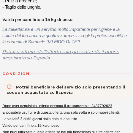
- Pulizia orecchie;
- Taglio delle unghie.
Valido per
cani fino a 15 kg di peso
La toelettatura e' un servizio molto importante per l'igiene e la
salute del tuo amico a quattro zampe... scegli la professionalità e
la cortesia di Samuele "MI FIDO DI TE"!
Potrai usufruire dell'offerta solo presentando il buono
acquistato su Espevia.
CONDIZIONI
access_time
Potrai beneficiare del servizio solo presentando il
coupon acquistato su Espevia
Dopo aver acquistato l'offerta
prenota il trattamento
al 3487792623
E' possibile usufruire di questa offerta
una sola volta
e solo
nuovi clienti
.
La
validità è di 60 giorni
dalla data di acquisto.
Valido per cani
fino a 15 kg
di peso
Non puoi utilizzare questa offerta se hai già beneficiato di altre offerte per