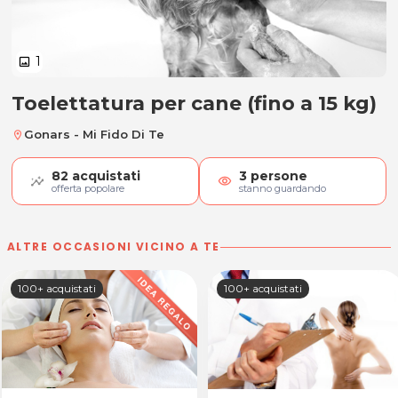
1
image
Toelettatura per cane (fino a 15 kg)
Toelettatura per cane (fino a 15 k
Gonars - Mi Fido Di Te
location_on
82
acquistati
3
persone
visibility
offerta popolare
stanno guardando
ALTRE OCCASIONI VICINO A TE
100+ acquistati
100+ acquistati