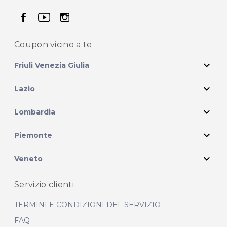
seguici su facebook
seguici su youtube
seguici su instagram
Coupon vicino
a te
expand_more
Friuli Venezia Giulia
expand_more
Lazio
expand_more
Lombardia
expand_more
Piemonte
expand_more
Veneto
Servizio clienti
TERMINI E CONDIZIONI DEL SERVIZIO
FAQ