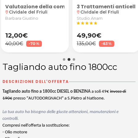
e Biohacking
Valutazione della composizione corporea e consu
3 Trattamenti anticellu
Cividale del Friuli
Cividale del Friuli
location_on
location_on
Barbara Giustino
Studio Anam
star
star
star
star
star
12,00€
49,90€
40,00€
135,00€
-70%
-63%
Tagliando auto fino 1800cc
DESCRIZIONE DELL'OFFERTA
Tagliando auto fino a 1800cc DIESEL o BENZINA
a soli 49€
invece di
190€
presso "AUTODORGNACH" a S.Pietro al Natisone.
La tua auto ha bisogno delle giuste attenzioni, manutenzioni e
controlli.
Compresi nell'offerta la sostituzione:
- Olio motore