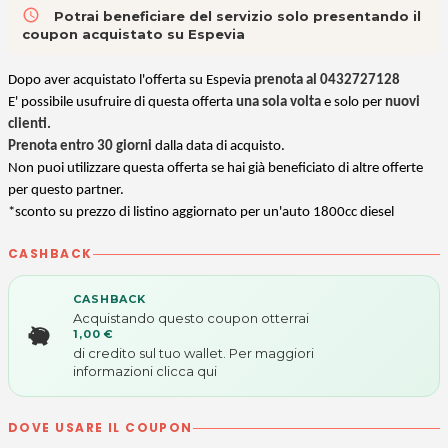
access_time
Potrai beneficiare del servizio solo presentando il
coupon acquistato su Espevia
Dopo aver acquistato l'offerta su Espevia
prenota al 0432727128
E' possibile usufruire di questa offerta
una sola volta
e solo per
nuovi
clienti.
Prenota entro 30 giorni
dalla data di acquisto.
Non puoi utilizzare questa offerta se hai già beneficiato di altre offerte
per questo partner.
*sconto su prezzo di listino aggiornato per un'auto 1800cc diesel
CASHBACK
CASHBACK
Acquistando questo coupon otterrai
1,00 €
di credito sul tuo wallet. Per maggiori
informazioni
clicca qui
DOVE USARE IL COUPON