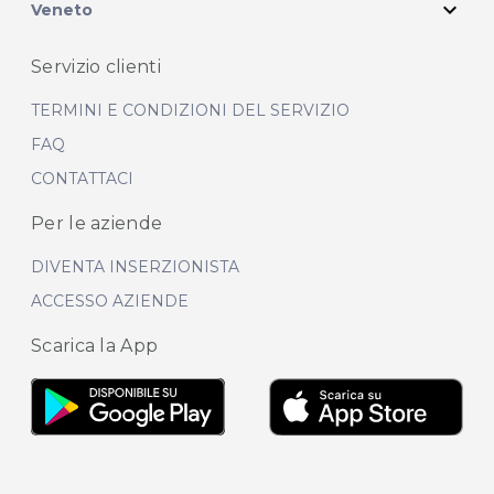
expand_more
Veneto
Servizio clienti
TERMINI E CONDIZIONI DEL SERVIZIO
FAQ
CONTATTACI
Per le aziende
DIVENTA INSERZIONISTA
ACCESSO AZIENDE
Scarica la App