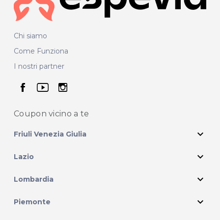
Chi siamo
Come Funziona
I nostri partner
seguici su facebook
seguici su youtube
seguici su instagram
Coupon vicino
a te
expand_more
Friuli Venezia Giulia
expand_more
Lazio
expand_more
Lombardia
expand_more
Piemonte