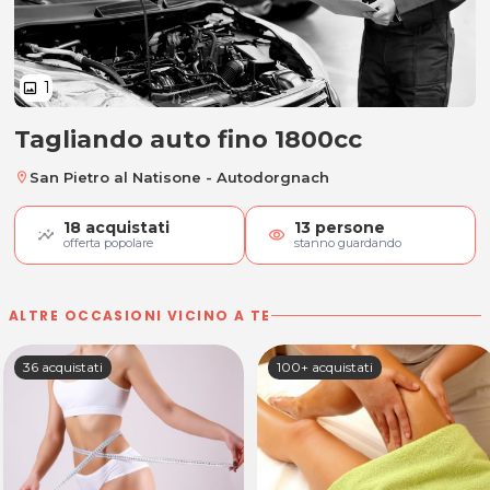
1
image
Tagliando auto fino 1800cc
Tagliando auto fino 1800cc
San Pietro al Natisone - Autodorgnach
location_on
18
acquistati
13
persone
visibility
offerta popolare
stanno guardando
ALTRE OCCASIONI VICINO A TE
36 acquistati
100+ acquistati