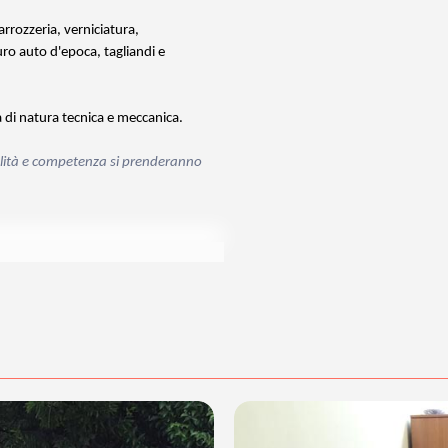
arrozzeria, verniciatura,
uro auto d'epoca, tagliandi e
a di natura tecnica e meccanica.
nalità e competenza si prenderanno
posta@espevia.it
cquisto scrivi a