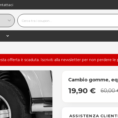
ntattaci
esta offerta è scaduta.
Iscriviti alla newsletter
per non perdere le 
Cambio gomme, equi
19,90 €
60,00 
ASSISTENZA CLIENT