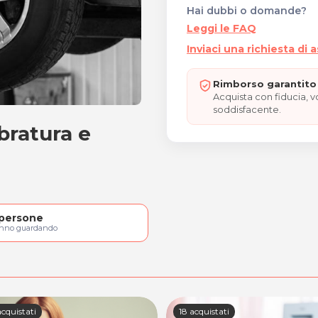
Hai dubbi o domande?
Leggi le FAQ
Inviaci una richiesta di 
Rimborso garantito 
Acquista con fiducia, 
soddisfacente.
bratura e
uilibratura e check-up
persone
anno guardando
cquistati
18 acquistati