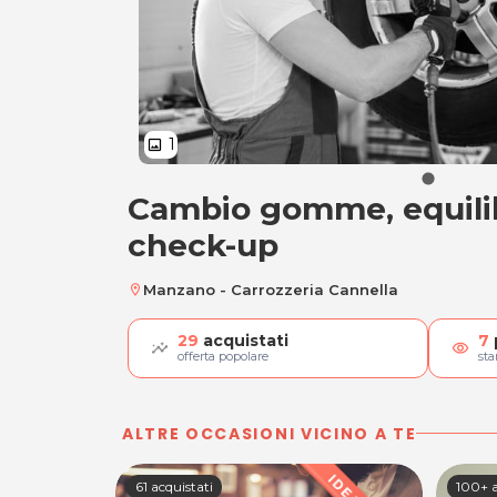
1
image
Cambio gomme, equili
Cambio gomme, eq
check-up
Manzano - Carrozzeria Cannella
location_on
29
acquistati
7
visibility
offerta popolare
st
ALTRE OCCASIONI VICINO A TE
61 acquistati
100+ a