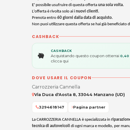
E' possibile usufruire di questa offerta
una sola volta
.
L'offerta è rivolta solo ai i
nuovi clienti
.
Prenota entro
60 giorni dalla data di acquisto
.
Non puoi utilizzare questa offerta se hai già beneficiato d
CASHBACK
CASHBACK
Acquistando questo coupon otterrai
0,40
clicca qui
DOVE USARE IL COUPON
Carrozzeria Cannella
Via Duca d'Aosta 8, 33044 Manzano (UD)
3294618147
Pagina partner
La CARROZZERIA CANNELLA è specializzata in
riparazion
tecnica di autoveicoli
di ogni marca e modello, per manut