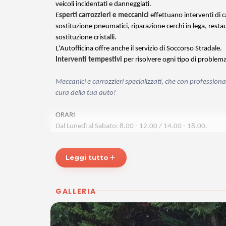
veicoli incidentati e danneggiati.
E
sperti carrozzieri e meccanici
effettuano interventi di c
sostituzione pneumatici, riparazione cerchi in lega, resta
sostituzione cristalli.
L'Autofficina offre anche il servizio di Soccorso Stradale.
Interventi tempestivi
per risolvere ogni tipo di problem
Meccanici e carrozzieri specializzati, che con professio
cura della tua auto!
ORARI
Dal Lunedì al Sabato: 8.00 - 12.00 / 14.00 - 18.00.
CARROZZERIA CANNELLA
Leggi tutto
add
Via Duca d'Aosta, 8
33044 Manzano (UD)
Tel. 3294618147
GALLERIA
P.IVA 02777650306
Per ulteriori informazioni sull'offerta o sulle modalità di a