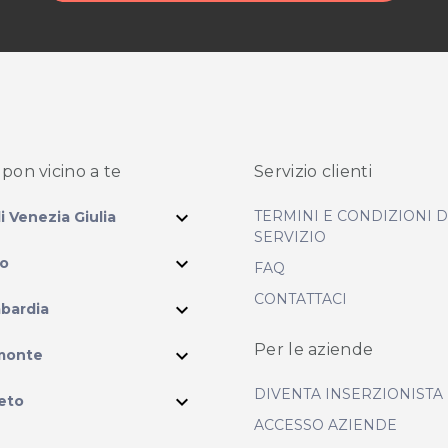
pon vicino
a te
Servizio clienti
expand_more
TERMINI E CONDIZIONI 
li Venezia Giulia
SERVIZIO
expand_more
io
FAQ
CONTATTACI
expand_more
bardia
ram
Per le aziende
expand_more
monte
DIVENTA INSERZIONISTA
expand_more
eto
ACCESSO AZIENDE