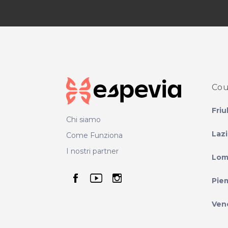
Cou
Friu
Chi siamo
Laz
Come Funziona
I nostri partner
Lom
seguici su facebook
seguici su youtube
seguici su instag
Pie
Ven