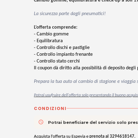
Cambio gomme, equilibratura e check-up a soli 1
La sicurezza parte dagli pneumatici!
L'offerta comprende:
- Cambio gomme
- Equilibratura
- Controllo dischi e pastiglie
- Controllo impianto frenante
- Controllo stato cerchi
Il coupon dà diritto alla possibilità di deposito degl
Prepara la tua auto al cambio di stagione e viaggia
Potrai usufruire dell'offerta solo presentando il buono acquis
CONDIZIONI
access_time
Potrai beneficiare del servizio solo pr
Acquista l'offerta su Espevia e
prenota al 3294618147
.