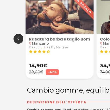
nte con macchinario applicato da Just Nails a Prada
 taglio, piega e trattamenti
Rasatura barba e taglio uomo
Colo
Manzano
Ma
location_on
location_on
Beautiful Hair By Martina
Beauti
star
star
star
star
star_half
star
star
s
14,90€
34,
28,00€
74,0
-47%
Cambio gomme, equilibr
DESCRIZIONE DELL'OFFERTA