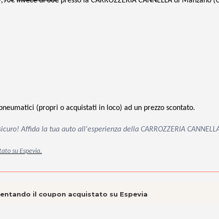
9,90€
invece di 60€
presso la CARROZZERIA CANNELLA di Manzano (U
i pneumatici
(propri o acquistati in loco)
ad un prezzo scontato.
 sicuro! Affida la tua auto all'esperienza della CARROZZERIA CANNELL
tato su Espevia.
esentando il coupon acquistato su Espevia