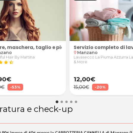
mano
re, maschera, taglio e piega
Servizio completo di l
nzano
Manzano
location_on
ful Hair By Martina
Lavasecco La Piuma Azzurra L
tar
star
star_half
& More
90€
12,00€
0€
15,00€
-53%
-20%
atura e check-up