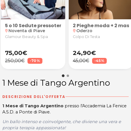
chera bio e piega moda
5 o 10 Sedute pressoterapia anticellulite e drena
2 Pieghe moda + 2 mas
Noventa di Piave
Oderzo
location_on
location_on
Glamour Beauty & Spa
Colpo Di Testa
75,00€
24,90€
250,00€
45,00€
-70%
-45%
1 Mese di Tango Argentino
DESCRIZIONE DELL'OFFERTA
1 Mese​ di Tango Argentino
presso l'Accademia La Fenice
A.S.D. a Ponte di Piave.
Un ballo intenso e coinvolgente, che diviene una vera e
propria terapia appassionata!