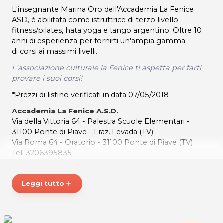
L'insegnante Marina Oro dell'Accademia La Fenice
ASD, è abilitata come istruttrice di terzo livello
fitness/pilates, hata yoga e tango argentino. Oltre 10
anni di esperienza per fornirti un'ampia gamma
di corsi ai massimi livelli.
L'associazione culturale la Fenice ti aspetta per farti
provare i suoi corsi!
*Prezzi di listino verificati in data 07/05/2018
Accademia La Fenice A.S.D.
Via della Vittoria 64 - Palestra Scuole Elementari -
31100 Ponte di Piave - Fraz. Levada (TV)
Via Roma 64 - Oratorio - 31100 Ponte di Piave (TV)
Tel. 3206395835
C.F. ROOMRN64S69C638H
Per ulteriori informazioni sull'offerta o sulle modalità di
Leggi tutto
add
acquisto scrivi a
posta@espevia.it
.