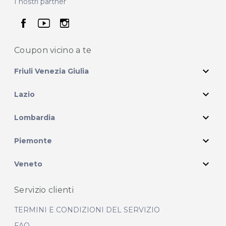
I nostri partner
seguici su facebook
seguici su youtube
seguici su instagram
Coupon vicino
a te
expand_more
Friuli Venezia Giulia
expand_more
Lazio
expand_more
Lombardia
expand_more
Piemonte
expand_more
Veneto
Servizio clienti
TERMINI E CONDIZIONI DEL SERVIZIO
FAQ