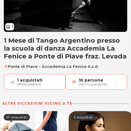
1
image
1 Mese di Tango Argentino presso
1 Mese di Tango Argentino
la scuola di danza Accademia La
Fenice a Ponte di Piave fraz. Levada
Ponte di Piave - Accademia La Fenice A.s.d.
location_on
1
acquistati
16
persone
visibility
offerta popolare
stanno guardando
ALTRE OCCASIONI VICINO A TE
67 acquistati
5 acquistati