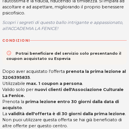
l'autostima e la fiducia, riducendo la timidezza. Si impara ad
ascoltare e ad aspettare, migliorando il proprio benessere
psicofisico.
Scopri i segreti di questo ballo intrigante e appassionato,
all'ACCADEMIA LA FENICE!
CONDIZIONI
access_time
Potrai beneficiare del servizio solo presentando il
coupon acquistato su Espevia
Dopo aver acquistato l'offerta
prenota la prima lezione al
3206395835
.
Utilizzabile
max. 1 coupon a persona
.
Valido solo per
nuovi clienti dell'Associazione Culturale
La Fenice.
Prenota la
prima lezione entro 30 giorni dalla data di
acquisto
.
La
validità dell'offerta è di 30 giorni dalla prima lezione
.
Non puoi utilizzare questa offerta se hai già beneficiato di
altre offerte per questo centro.