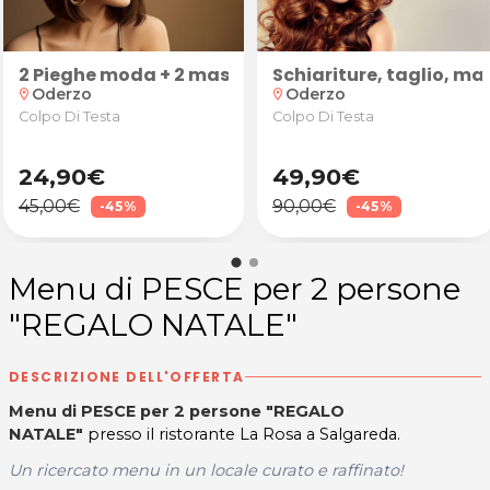
pia anticellulite e drenante presso Glamour Beauty &
2 Pieghe moda + 2 maschere BIO
Schiariture, taglio, m
Oderzo
Oderzo
location_on
location_on
Colpo Di Testa
Colpo Di Testa
24,90€
49,90€
45,00€
90,00€
-45%
-45%
Menu di PESCE per 2 persone
"REGALO NATALE"
DESCRIZIONE DELL'OFFERTA
Menu di PESCE per 2 persone "REGALO
NATALE"
presso il ristorante La Rosa a Salgareda.
Un ricercato menu in un locale curato e raffinato!