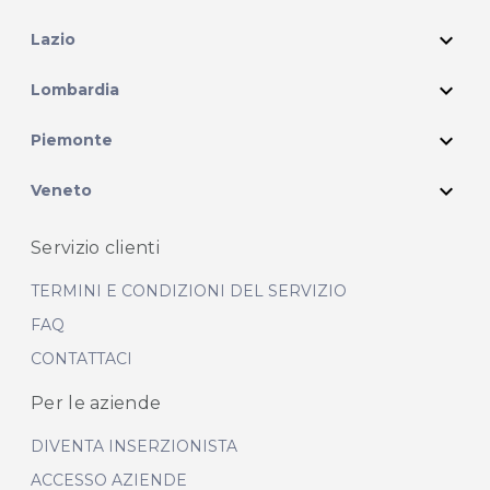
expand_more
Lazio
expand_more
Lombardia
expand_more
Piemonte
expand_more
Veneto
Servizio clienti
TERMINI E CONDIZIONI DEL SERVIZIO
FAQ
CONTATTACI
Per le aziende
DIVENTA INSERZIONISTA
ACCESSO AZIENDE