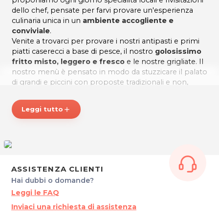
proponiamo ogni giorno specialità locali e rivisitazioni
dello chef, pensate per farvi provare un'esperienza
culinaria unica in un
ambiente accogliente e
conviviale
.
Venite a trovarci per provare i nostri antipasti e primi
piatti caserecci a base di pesce, il nostro
golosissimo
fritto misto, leggero e fresco
e le nostre grigliate. Il
nostro menù è pensato in modo da stuzzicare il palato
di grandi e piccini con proposte tradizionali e non,
dove la cucina locale si incontra con la creatività del
nostro chef.
Leggi tutto
add
Lo staff sarà a vostra disposizione per consigliarvi sui
piatti più in linea con i vostri gusti.
Avete problemi alimentari? Saremo lieti di venirvi
incontro con proposte pensate per non farvi
rinunciare ai sapori genuini della nostra cucina.
ASSISTENZA CLIENTI
Gustati ottimi pranzi e cene al ristorante La Rosa!
Hai dubbi o domande?
*Prezzi di listino verificati in data 23/07/2018
Leggi le FAQ
ORARI
Inviaci una richiesta di assistenza
Lunedì: 9.30 - 15.00