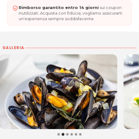
Da mercoledì a domenica: 9.30 - 15.00 / 17.30 - 24.00
Rimborso garantito entro 14 giorni
sui coupon
Ristorante La Rosa
inutilizzati. Acquista con fiducia, vogliamo assicurarti
un'esperienza sempre soddisfacente.
Via degli Alpini, 1A
31040 Salgareda TV
Tel. 0422804034
P.IVA 02206340263
GALLERIA
Per ulteriori informazioni sull'offerta o sulle modalit‡ di
acquisto scrivi a
posta@espevia.it
.