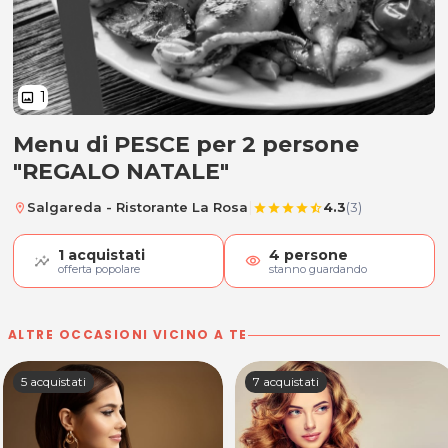
1
image
Menu di PESCE per 2 persone
Menu di PESCE per 2 persone "RE
"REGALO NATALE"
|
Salgareda - Ristorante La Rosa
4.3
(3)
location_on
star
star
star
star
star_half
1
acquistati
4
persone
visibility
offerta popolare
stanno guardando
ALTRE OCCASIONI VICINO A TE
5 acquistati
7 acquistati