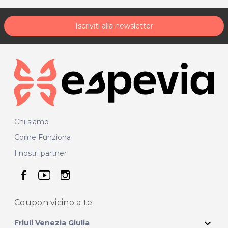
Iscriviti alla newsletter
Chi siamo
Come Funziona
I nostri partner
seguici su facebook
seguici su youtube
seguici su instagram
Coupon vicino
a te
expand_more
Friuli Venezia Giulia