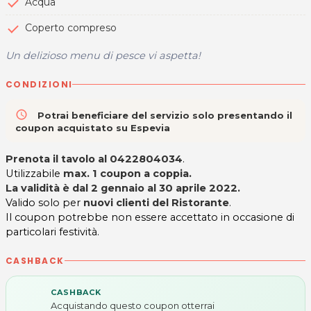
Acqua
Coperto compreso
Un delizioso menu di pesce vi aspetta!
CONDIZIONI
access_time
Potrai beneficiare del servizio solo presentando il
coupon acquistato su Espevia
Prenota il tavolo al 0422804034
.
Utilizzabile
max. 1 coupon a coppia.
La validità è dal 2 gennaio al 30 aprile 2022.
Valido solo per
nuovi clienti del Ristorante
.
Il coupon potrebbe non essere accettato in occasione di
particolari festività.
CASHBACK
CASHBACK
Acquistando questo coupon otterrai