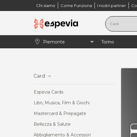
Chi siamo
Come Funziona
I nostri partner
Co
location_on
navigate_next
navigate_next
navigate_next
navigate_next
Home
Piemonte
Torino
Card
Libri, 
Card
Espevia Cards
Libri, Musica, Film & Giochi
Mastercard & Prepagate
Bellezza & Salute
Abbigliamento & Accessori