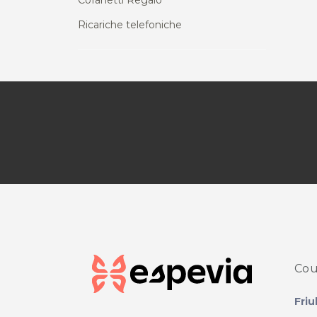
Cofanetti Regalo
Ricariche telefoniche
Cou
Friu