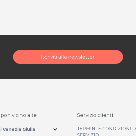
Iscriviti alla newsletter
pon vicino
a te
Servizio clienti
expand_more
TERMINI E CONDIZIONI 
li Venezia Giulia
SERVIZIO