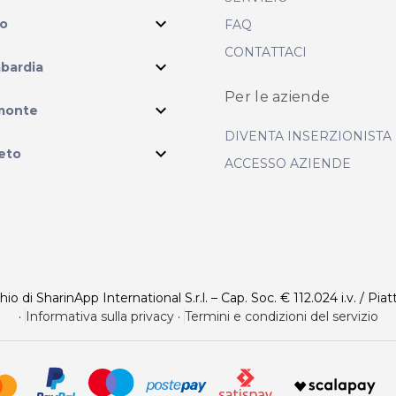
expand_more
io
FAQ
CONTATTACI
expand_more
bardia
Per le aziende
ram
expand_more
monte
DIVENTA INSERZIONISTA
expand_more
eto
ACCESSO AZIENDE
 di SharinApp International S.r.l. – Cap. Soc. € 112.024 i.v. / Piat
·
Informativa sulla privacy
·
Termini e condizioni del servizio