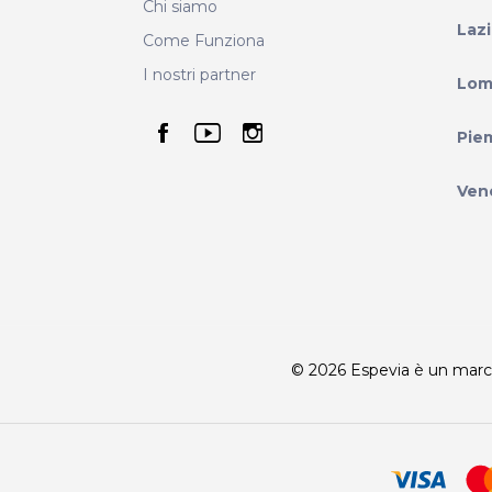
Chi siamo
Laz
Come Funziona
I nostri partner
Lom
seguici su facebook
seguici su youtube
seguici su instag
Pie
Ven
© 2026 Espevia è un marchio