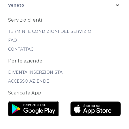
expand_more
Veneto
Servizio clienti
TERMINI E CONDIZIONI DEL SERVIZIO
FAQ
CONTATTACI
Per le aziende
DIVENTA INSERZIONISTA
ACCESSO AZIENDE
Scarica la App