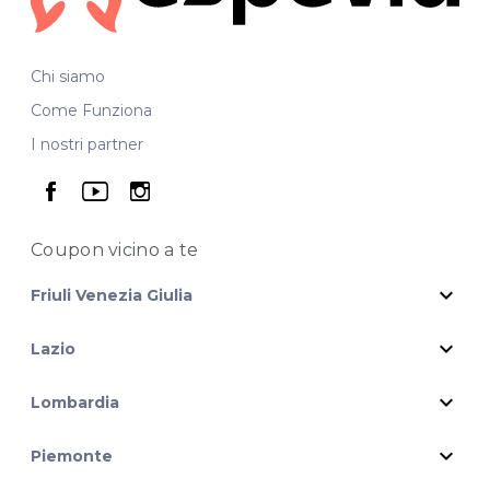
Chi siamo
Come Funziona
I nostri partner
seguici su facebook
seguici su youtube
seguici su instagram
Coupon vicino
a te
expand_more
Friuli Venezia Giulia
expand_more
Lazio
expand_more
Lombardia
expand_more
Piemonte