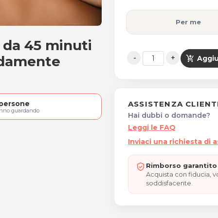
Per me
a da 45 minuti
celta da 45 minuti
idamente
shopping_cart_checkout
Aggiu
persone
ASSISTENZA CLIENT
anno guardando
Hai dubbi o domande?
Leggi le FAQ
Inviaci una richiesta di 
Rimborso garantito 
Acquista con fiducia, 
soddisfacente.