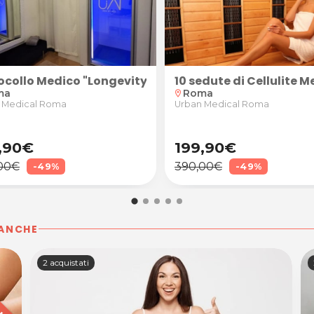
Roma
ellness
dical Beauty
ocollo Medico "Longevity Body-Reset" Dimagriment
10 sedute di Cellulite 
ma
Roma
location_on
 Medical Roma
Urban Medical Roma
,90€
199,90€
00€
390,00€
-49%
-49%
 ANCHE
2 acquistati