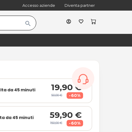
Accesso aziende
Diventa partner
account_circle
favorite_border
search
cart
shopping_bag
19,90 €
lta da 45 minuti
-60%
50,00 €
59,90 €
ta da 45 minuti
-60%
150,00 €