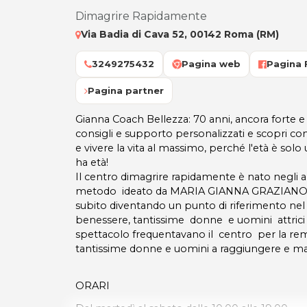
Dimagrire Rapidamente
Via Badia di Cava 52, 00142 Roma (RM)
3249275432
Pagina web
Pagina
Pagina partner
Gianna Coach Bellezza: 70 anni, ancora forte e
consigli e supporto personalizzati e scopri co
e vivere la vita al massimo, perché l'età è so
ha età!
Il centro dimagrire rapidamente è nato negli 
metodo ideato da MARIA GIANNA GRAZIANO si
subito diventando un punto di riferimento nel s
benessere, tantissime donne e uomini attrici
spettacolo frequentavano il centro per la r
tantissime donne e uomini a raggiungere e man
ORARI