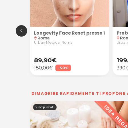
la,media o combinata presso Farmalaser Garbatella,
ne laser su zona piccola o media presso Aria Hair & W
Longevity Face Reset presso Urban Me
Prot
Roma
Ro
location_on
location_on
Urban Medical Roma
Urban
89,90€
199
180,00€
390,
-50%
DIMAGRIRE RAPIDAMENTE TI PROPONE
2 acquistati