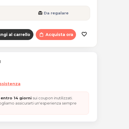
card_giftcard
Da regalare
favorite_border
ngi al carrello
shopping_bag
Acquista ora
I
assistenza
entro 14 giorni
sui coupon inutilizzati.
vogliamo assicurarti un'esperienza sempre