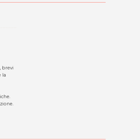
 brevi
 la
iche.
azione.