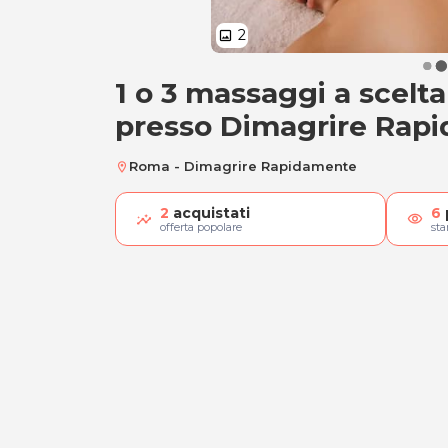
2
image
1 o 3 massaggi a scelt
1 o 3 massaggi a s
presso Dimagrire Rap
Roma - Dimagrire Rapidamente
location_on
2
acquistati
6
visibility
offerta popolare
st