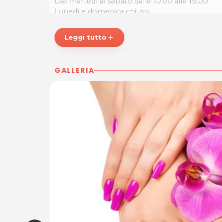
Dal martedì al sabato dalle 10.00 alle 19.00
Lunedì e domenica chiuso
P.IVA 15158781003
Leggi tutto
add
Per ulteriori informazioni sull'offerta o sulle mo
posta@sharinapp.com.
GALLERIA