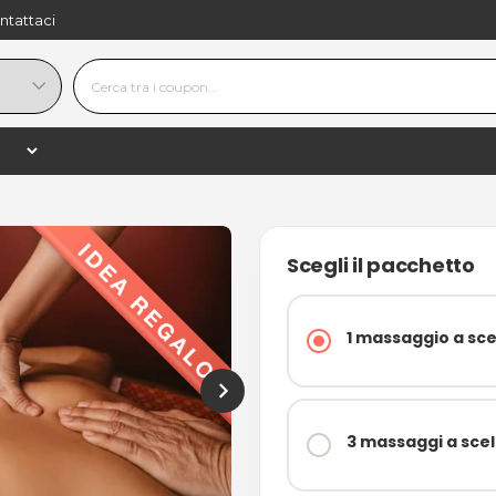
ntattaci
19,90 €
−
+
shopping_
50,00 €
−60%
Scegli il pacchetto
1 massaggio a sce
3 massaggi a scel