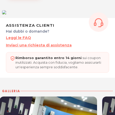
Venerdì: 8.00 – 12.00 15.00 – 19.00
Sabato: 8.00 – 17.00 (Orario continuato)
NEW LOOK di Calandrelli Stefania
Via Giuseppe Lacchin 57
ASSISTENZA CLIENTI
33077 Sacile (PN)
Hai dubbi o domande?
Tel.
392 4337399
Leggi le FAQ
P.IVA 01751910934
Inviaci una richiesta di assistenza
Per ulteriori informazioni sull'offerta o sulle modalità di acquisto
posta@espevia.it
.
scrivi a
Rimborso garantito entro 14 giorni
sui coupon
inutilizzati. Acquista con fiducia, vogliamo assicurarti
un'esperienza sempre soddisfacente.
GALLERIA