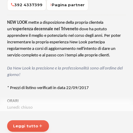
392 4337399
Pagina partner
NEW LOOK
mette a disposizione della propria clientela
un'
esperienza decennale nel Triveneto
dove ha potuto
apprendere il meglio e potenziarlo nel corso degli anni. Per poter
incrementare la propria esperienza New Look partecipa
regolarmente a corsi di aggiornamento nell'intento di dare un
servizio completo e al passo con i tempi alle proprie clienti.
Da New Look la precisione e la professionalità sono all'ordine del
giorno!
* Prezzi di listino verificati in data 22/09/2017
ORARI
Lunedì: chiuso
Martedì: 8.00 – 12.00 15.00 – 19.00
Mercoledì: 13.00 – 21.00 (Orario continuato)
Leggi tutto
add
Giovedì: 8.00 – 12.00 15.00 – 19.00