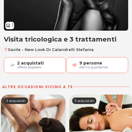
1
image
Visita tricologica e 3 trattamenti
Visita tricologica e 3 trattamenti
Sacile - New Look Di Calandrelli Stefania
location_on
2
acquistati
9
persone
visibility
offerta popolare
stanno guardando
ALTRE OCCASIONI VICINO A TE
3 acquistati
3 acquistati