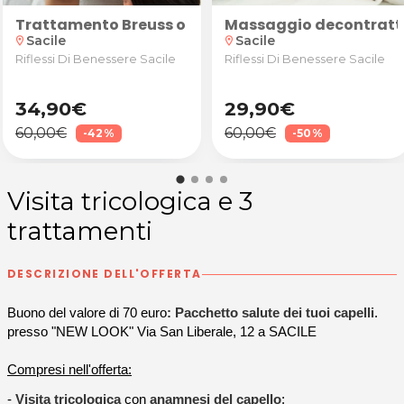
ave Studio Olistico a Porcia
x 60' oppure rigenerante "Full Experience" 90' da Wav
Trattamento Breuss o coppettazione
Massaggio decontrattu
Sacile
Sacile
location_on
location_on
Riflessi Di Benessere Sacile
Riflessi Di Benessere Sacile
34,90€
29,90€
60,00€
60,00€
-42%
-50%
Visita tricologica e 3
trattamenti
DESCRIZIONE DELL'OFFERTA
Buono del valore di 70 euro
: Pacchetto salute dei tuoi capelli
.
presso "NEW LOOK" Via San Liberale, 12 a SACILE
Compresi nell'offerta:
-
Visita tricologica
con
anamnesi del capello
;