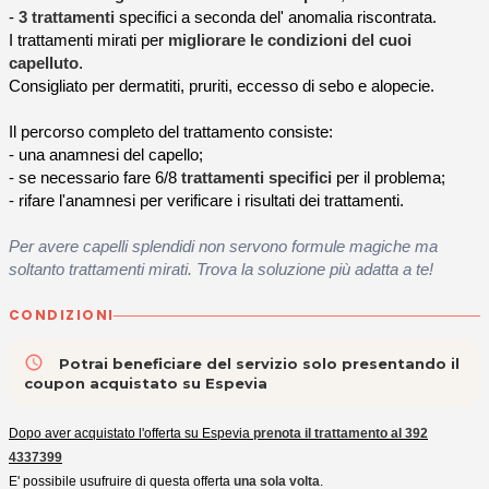
-
3 trattamenti
specifici a seconda del' anomalia riscontrata.
I trattamenti mirati per
migliorare le condizioni del cuoi
capelluto
.
Consigliato per dermatiti, pruriti, eccesso di sebo e alopecie.
Il percorso completo del trattamento consiste:
- una anamnesi del capello;
- se necessario fare 6/8
trattamenti specifici
per il problema;
- rifare l'anamnesi per verificare i risultati dei trattamenti.
Per avere capelli splendidi non servono formule magiche ma
soltanto trattamenti mirati. Trova la soluzione più adatta a te!
CONDIZIONI
access_time
Potrai beneficiare del servizio solo presentando il
coupon acquistato su Espevia
Dopo aver acquistato l'offerta su Espevia
prenota il trattamento al 392
4337399
E' possibile usufruire di questa offerta
una sola volta
.