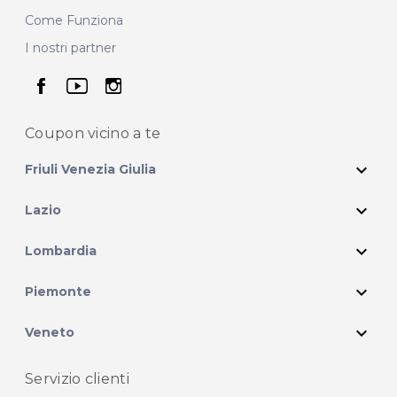
Come Funziona
I nostri partner
seguici su facebook
seguici su youtube
seguici su instagram
Coupon vicino
a te
expand_more
Friuli Venezia Giulia
expand_more
Lazio
expand_more
Lombardia
expand_more
Piemonte
expand_more
Veneto
Servizio clienti