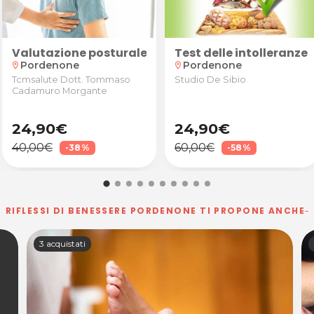
 da Skin Age a Porcia
tratt. antibatterico e sanificazione condotti
Valutazione posturale con anamnesi, valutazione 
Test delle intolleranze
Pordenone
Pordenone
location_on
location_on
Tcmsalute Dott. Tommaso
Studio De Sibio
Cadamuro Morgante
24,90€
24,90€
40,00€
60,00€
-38%
-58%
RIFLESSI DI BENESSERE PORDENONE TI PROPONE ANCHE
3 acquistati