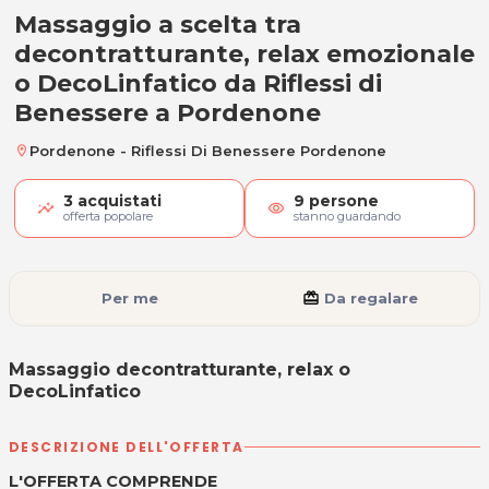
Massaggio a scelta tra
Massaggio decontratturante, rela
decontratturante, relax emozionale
o DecoLinfatico da Riflessi di
Benessere a Pordenone
Pordenone - Riflessi Di Benessere Pordenone
location_on
3
acquistati
9
persone
visibility
offerta popolare
stanno guardando
Per me
card_giftcard
Da regalare
Massaggio decontratturante, relax o
DecoLinfatico
DESCRIZIONE DELL'OFFERTA
L'OFFERTA COMPRENDE