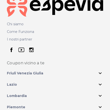
Chi siamo
Come Funziona
I nostri partner
seguici su facebook
seguici su youtube
seguici su instagram
Coupon vicino
a te
expand_more
Friuli Venezia Giulia
expand_more
Lazio
expand_more
Lombardia
expand_more
Piemonte