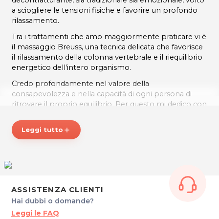
decontratturante, sia tradizionale sia emozionale, volto
a sciogliere le tensioni fisiche e favorire un profondo
rilassamento.
Tra i trattamenti che amo maggiormente praticare vi è
il massaggio Breuss, una tecnica delicata che favorisce
il rilassamento della colonna vertebrale e il riequilibrio
energetico dell'intero organismo.
Credo profondamente nel valore della
consapevolezza e nella capacità di ogni persona di
ritrovare il proprio equilibrio. Per questo mi dedico con
entusiasmo anche all'insegnamento della meditazione
e delle tecniche di respirazione, sia in percorsi
Leggi tutto
add
individuali sia di gruppo, accompagnando ogni
persona verso un benessere autentico e duraturo.
* Prezzi di listino verificati in data 06/07/2026
ORARI SEDE DI PORDENONE
Sabato 9.15-12.15 / 15.30-19.30
ASSISTENZA CLIENTI
Altri giorni su appuntamento.
Hai dubbi o domande?
Leggi le FAQ
RIFLESSI DI BENESSERE