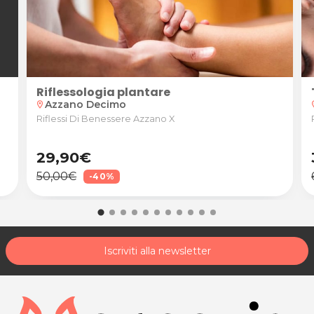
Riflessologia plantare
Azzano Decimo
location_on
loca
Riflessi Di Benessere Azzano X
29,90€
50,00€
-40%
Iscriviti alla newsletter