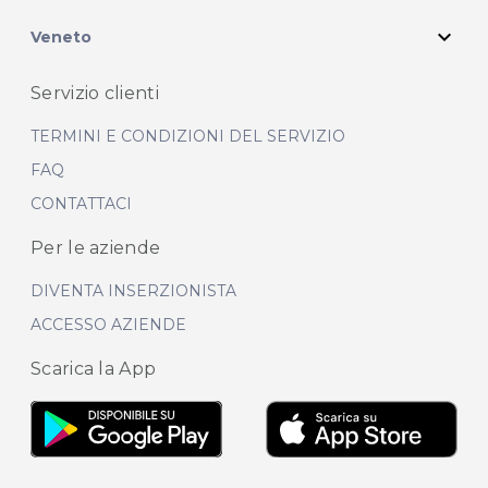
expand_more
Veneto
Servizio clienti
TERMINI E CONDIZIONI DEL SERVIZIO
FAQ
CONTATTACI
Per le aziende
DIVENTA INSERZIONISTA
ACCESSO AZIENDE
Scarica la App