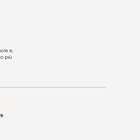
ole e,
to più
69
.