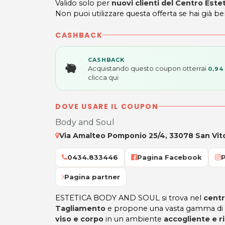
Valido solo per
nuovi clienti del Centro Este
Non puoi utilizzare questa offerta se hai già be
CASHBACK
CASHBACK
Acquistando questo coupon otterrai
0,94
clicca qui
DOVE USARE IL COUPON
Body and Soul
Via Amalteo Pomponio 25/4, 33078 San Vito
0434.833446
Pagina Facebook
Pagina partner
ESTETICA BODY AND SOUL si trova nel
centr
Tagliamento
e propone una vasta gamma di
viso e corpo
in un ambiente
accogliente e r