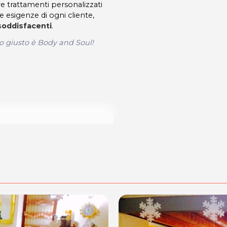
re trattamenti personalizzati
le esigenze di ogni cliente,
 soddisfacenti
.
to giusto è Body and Soul!
le modalità di acquisto