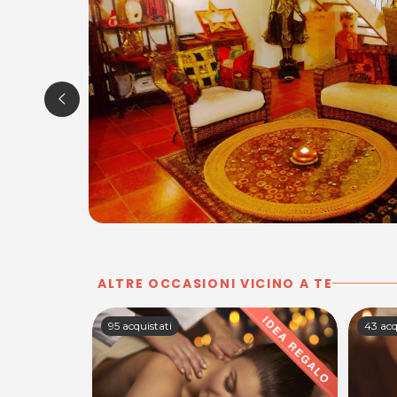
ALTRE OCCASIONI VICINO A TE
43 acquistati
32 acq