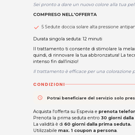
Sei pronto a dare un nuovo colore alla tua pel
COMPRESO NELL'OFFERTA
5 Sedute doccia solare alta pressione antipan
Durata singola seduta: 12 minuti
Il trattamento ti consente di stimolare la mela
quindi, di rinnovare la tua abbronzatura! La tec
intenso fin dall’inizio!
Il trattamento è efficace per una colorazione 
CONDIZIONI
access_time
Potrai beneficiare del servizio solo pr
Acquista l'offerta su Espevia e
prenota telef
Prenota la prima seduta entro
30 giorni dalla
La validità è di
60 giorni dalla prima seduta.
Utilizzabile
max. 1 coupon a persona
.