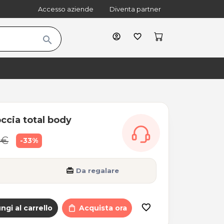
Accesso aziende
Diventa partner
account_circle
favorite_border
search
cart
shopping_bag
ccia total body
 €
-33%
card_giftcard
Da regalare
favorite_border
ngi al carrello
shopping_bag
Acquista ora