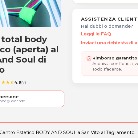
ASSISTENZA CLIENT
Hai dubbi o domande?
Leggi le FAQ
 total body
occia total body
Inviaci una richiesta di 
co (aperta) al
nd Soul di
Rimborso garantito 
Acquista con fiducia, 
o
soddisfacente.
4.9
(7)
ar
star
star
star_half
persone
anno guardando
 Centro Estetico BODY AND SOUL a San Vito al Tagliamento.