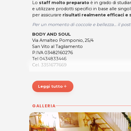
Lo
staff molto preparato
è in grado di studia
e utilizzare prodotti specifici in base alle singo
per assicurare
risultati realmente efficaci e
Per un momento di coccole e bellezza... il pos
BODY AND SOUL
Via Amalteo Pomponio, 25/4
San Vito al Tagliamento
P.IVA 03482160276
Tel 0434833446
Cel. 3351677669
Per ulteriori informazioni sull'offerta o sul
scrivi a
posta@espevia.it
Leggi tutto
add
GALLERIA