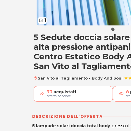
1
image
5 Sedute doccia solare
5 Lampade solari d
alta pressione antipani
Centro Estetico Body A
San Vito al Tagliament
|
San Vito al Tagliamento - Body And Soul
location_on
star
st
73
acquistati
8
visibility
offerta popolare
st
DESCRIZIONE DELL'OFFERTA
5 lampade solari doccia total body
presso il