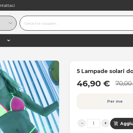
ntattaci
46,90 €
−
+
shopping_
70,00 €
−33%
5 Lampade solari do
46,90 €
70,00
Per me
shopping_cart_checkout
Aggiu