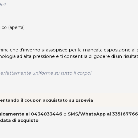
le?
ico (aperta)
nina che d'inverno si assopisce per la mancata esposizione al s
nologia ad alta pressione e ti consentirà di godere di un risulta
perfettamente uniforme su tutto il corpo!
esentando il coupon acquistato su Espevia
onicamente al 0434833446
o
SMS/WhatsApp al 33516776
 data di acquisto
.