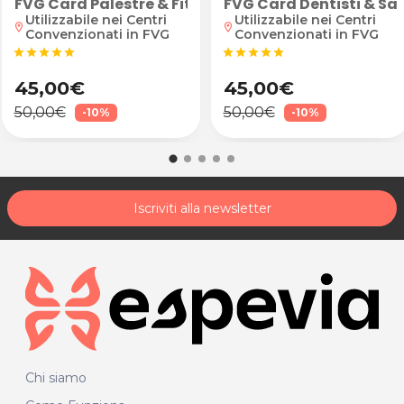
ividuale
FVG Card Palestre & Fitness
FVG Card Dentisti & Sa
Utilizzabile nei Centri
Utilizzabile nei Centri
location_on
location_on
Convenzionati in FVG
Convenzionati in FVG
star
star
star
star
star
star
star
star
star
star
45,00€
45,00€
50,00€
50,00€
-10%
-10%
Iscriviti alla newsletter
Chi siamo