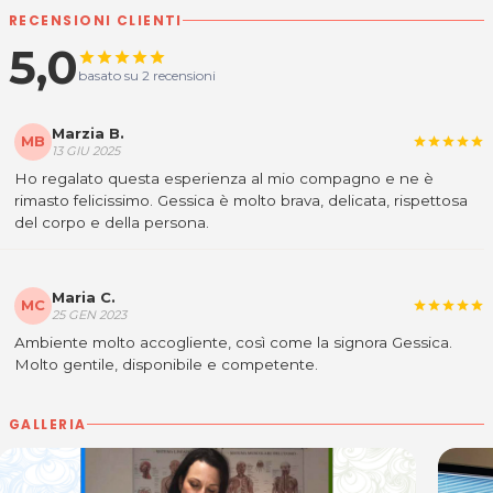
RECENSIONI CLIENTI
5,0
star
star
star
star
star
basato su 2 recensioni
Marzia B.
MB
star
star
star
star
star
13 GIU 2025
Ho regalato questa esperienza al mio compagno e ne è
rimasto felicissimo. Gessica è molto brava, delicata, rispettosa
del corpo e della persona.
Maria C.
MC
star
star
star
star
star
25 GEN 2023
Ambiente molto accogliente, così come la signora Gessica.
Molto gentile, disponibile e competente.
GALLERIA