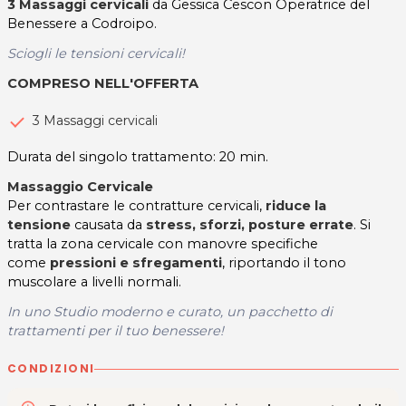
3 Massaggi cervicali
da Gessica Cescon Operatrice del
Benessere a Codroipo.
Sciogli le tensioni cervicali!
COMPRESO NELL'OFFERTA
3 Massaggi cervicali
Durata del singolo trattamento: 20 min.
Massaggio Cervicale
Per contrastare le contratture cervicali,
riduce la
tensione
causata da
stress, sforzi, posture errate
. Si
tratta la zona cervicale con manovre specifiche
come
pressioni e sfregamenti
, riportando il tono
muscolare a livelli normali.
In uno Studio moderno e curato, un pacchetto di
trattamenti per il tuo benessere!
CONDIZIONI