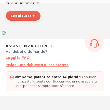
Su appuntamento
GESSICA CESCON - Operatrice del Benessere
Leggi tutto
add
Via Gortani 21/1
33033 Codroipo (UD)
Tel. +39 347 3474224
P.IVA 03056570306
Per ulteriori informazioni sull'offerta o sulle modalità di
acquisto scrivi a
posta@espevia.it
.
ASSISTENZA CLIENTI
Hai dubbi o domande?
Leggi le FAQ
Inviaci una richiesta di assistenza
Rimborso garantito entro 14 giorni
sui coupon
inutilizzati. Acquista con fiducia, vogliamo assicurarti
un'esperienza sempre soddisfacente.