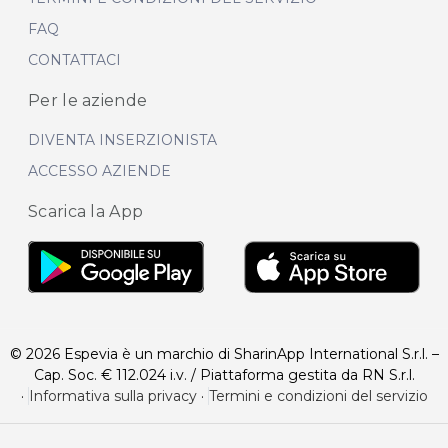
FAQ
CONTATTACI
Per le aziende
DIVENTA INSERZIONISTA
ACCESSO AZIENDE
Scarica la App
© 2026 Espevia è un marchio di SharinApp International S.r.l. –
Cap. Soc. € 112.024 i.v. / Piattaforma gestita da RN S.r.l.
·
Informativa sulla privacy
·
Termini e condizioni del servizio