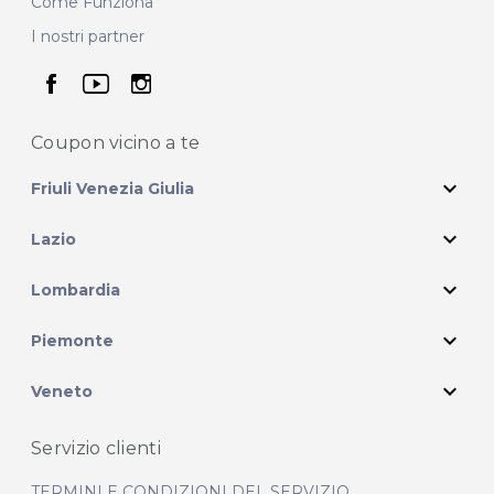
Come Funziona
I nostri partner
seguici su facebook
seguici su youtube
seguici su instagram
Coupon vicino
a te
expand_more
Friuli Venezia Giulia
expand_more
Lazio
expand_more
Lombardia
expand_more
Piemonte
expand_more
Veneto
Servizio clienti
TERMINI E CONDIZIONI DEL SERVIZIO