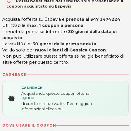
access_time
Potrai beneficiare del servizio solo presentando il
coupon acquistato su Espevia
Acquista l'offerta su Espevia e
prenota al 347 3474224
.
Utilizzabile
max. 1 coupon a persona
.
Prenota la prima seduta entro
30 giorni dalla data di
acquisto
.
La validità è di
30 giorni dalla prima seduta
.
Valido solo per
nuovi clienti di Gessica Cescon
.
Non puoi utilizzare questa offerta se hai già beneficiato di
altre offerte per questo centro.
CASHBACK
CASHBACK
Acquistando questo coupon otterrai
0,80 €
di credito sul tuo wallet. Per maggiori
informazioni
clicca qui
DOVE USARE IL COUPON