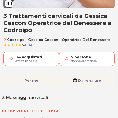
1
image
3 Trattamenti cervicali da Gessica
3 Massaggi cervicali
Cescon Operatrice del Benessere a
Codroipo
|
Codroipo - Gessica Cescon - Operatrice Del Benessere
location_on
5.0
(4)
star
star
star
star
star
94
acquistati
5
persone
visibility
offerta popolare
stanno guardando
Per me
card_giftcard
Da regalare
3 Massaggi cervicali
DESCRIZIONE DELL'OFFERTA