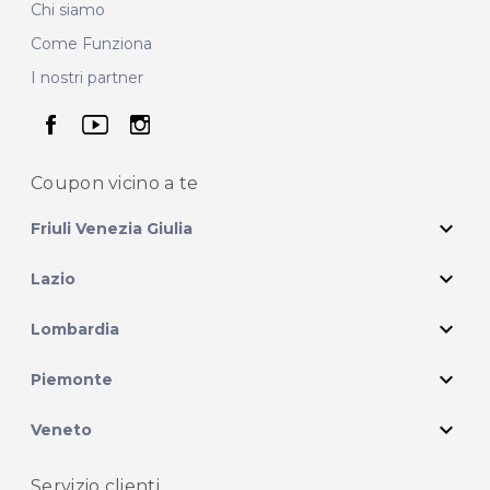
Chi siamo
Come Funziona
I nostri partner
seguici su facebook
seguici su youtube
seguici su instagram
Coupon vicino
a te
expand_more
Friuli Venezia Giulia
expand_more
Lazio
expand_more
Lombardia
expand_more
Piemonte
expand_more
Veneto
Servizio clienti