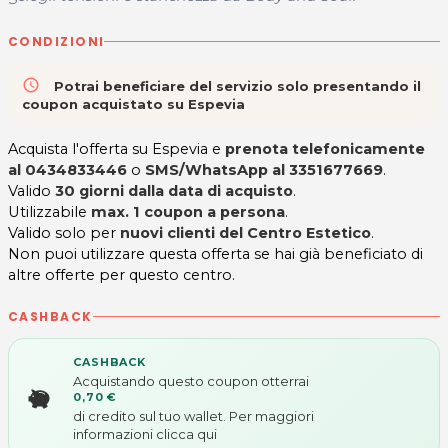
CONDIZIONI
access_time
Potrai beneficiare del servizio solo presentando il
coupon acquistato su Espevia
Acquista l'offerta su Espevia e
prenota telefonicamente
al 0434833446
o
SMS/WhatsApp al 3351677669
.
Valido
30 giorni dalla data di acquisto
.
Utilizzabile
max. 1 coupon a persona
.
Valido solo per
nuovi clienti del Centro Estetico
.
Non puoi utilizzare questa offerta se hai già beneficiato di
altre offerte per questo centro.
CASHBACK
CASHBACK
Acquistando questo coupon otterrai
0,70 €
di credito sul tuo wallet. Per maggiori
informazioni
clicca qui