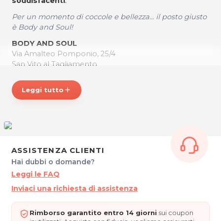
soddisfacenti
.
Per un momento di coccole e bellezza... il posto giusto
è Body and Soul!
BODY AND SOUL
Via Amalteo Pomponio, 25/4
San Vito al Tagliamento
P.IVA 03482160276
Tel 0434833446
Leggi tutto
add
Cel. 3351677669
Per ulteriori informazioni sull'offerta o sulle
modalità di acquisto scrivi a
posta@espevia.it
ASSISTENZA CLIENTI
Hai dubbi o domande?
Leggi le FAQ
Inviaci una richiesta di assistenza
Rimborso garantito entro 14 giorni
sui coupon