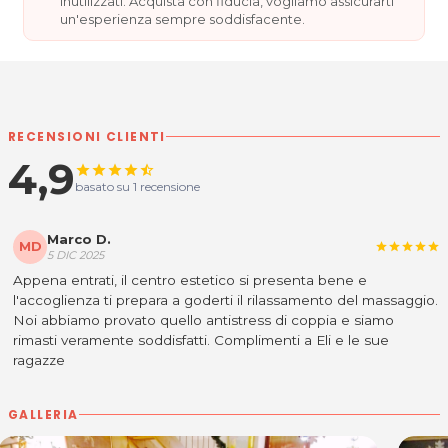
inutilizzati. Acquista con fiducia, vogliamo assicurarti
un'esperienza sempre soddisfacente.
RECENSIONI CLIENTI
4,9
star
star
star
star
star_half
basato su 1 recensione
Marco D.
MD
star
star
star
star
star
5 DIC 2025
Appena entrati, il centro estetico si presenta bene e
l'accoglienza ti prepara a goderti il rilassamento del massaggio.
Noi abbiamo provato quello antistress di coppia e siamo
rimasti veramente soddisfatti. Complimenti a Eli e le sue
ragazze
GALLERIA