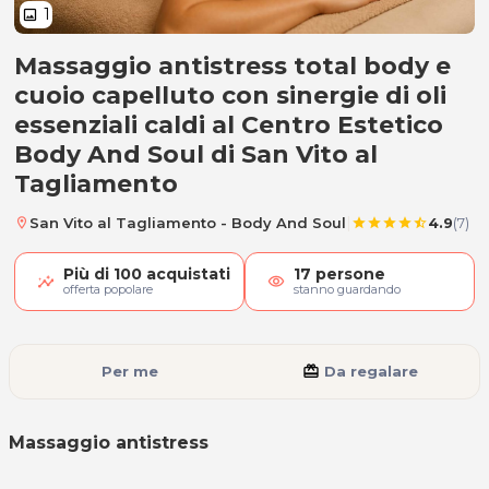
1
image
Massaggio antistress total body e
Massaggio antistress
cuoio capelluto con sinergie di oli
essenziali caldi al Centro Estetico
Body And Soul di San Vito al
Tagliamento
|
San Vito al Tagliamento - Body And Soul
4.9
(7)
location_on
star
star
star
star
star_half
Più di
100
acquistati
17
persone
visibility
offerta popolare
stanno guardando
Per me
card_giftcard
Da regalare
Massaggio antistress