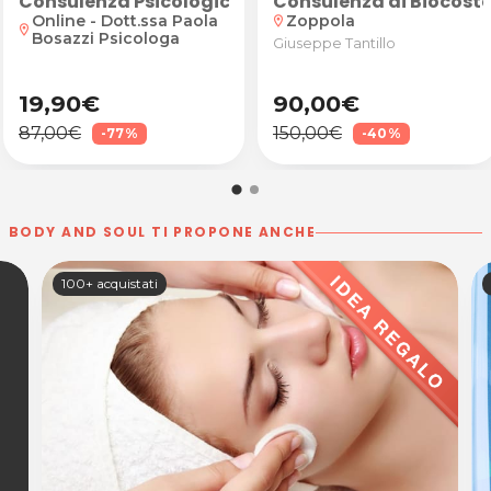
 e piega fashion
Consulenza Psicologica Online Individuale o Famil
Consulenza di Biocoste
Online - Dott.ssa Paola
Zoppola
location_on
location_on
Bosazzi Psicologa
Giuseppe Tantillo
19,90€
90,00€
87,00€
150,00€
-77%
-40%
BODY AND SOUL TI PROPONE ANCHE
100+ acquistati