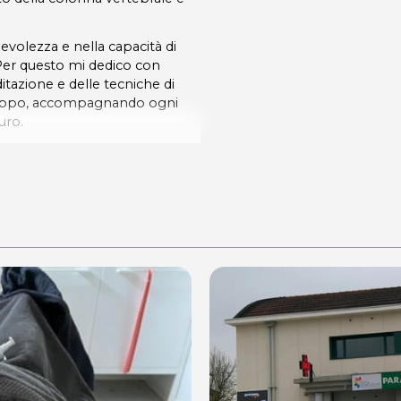
volezza e nella capacità di
. Per questo mi dedico con
azione e delle tecniche di
i gruppo, accompagnando ogni
uro.
c/o Parafarmacia Ortopedia
 (PN) - c/o Parafarmacia Casa
 c/o Parafarmacia Dott.ssa
PN) - c/o Parafarmacia Casa del