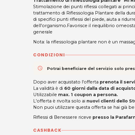
Trattamento di riflessologia plantare "Mi Ri
Stimolazione dei punti riflessi collegati ai princ
trattamento di Riflessologia Plantare della dur
di specifici punti riflessi del piede, aiuta a ridur
dell'organismo.Favorisce il riequilibrio omeosta
generale
Nota: la riflessologia plantare non è un massaggi
CONDIZIONI
access_time
Potrai beneficiare del servizio solo pr
Dopo aver acquistato l'offerta
prenota il ser
La validità è di
60 giorni dalla data di acquist
Utilizzabile
max. 1 coupon a persona.
L'offerta è rivolta solo ai
nuovi clienti dello S
Non puoi utilizzare questa offerta se hai già be
Riflessi di Benessere riceve
presso la Parafa
CASHBACK