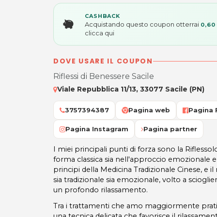
CASHBACK
Acquistando questo coupon otterrai
0,60
clicca qui
DOVE USARE IL COUPON
Riflessi di Benessere Sacile
Viale Repubblica 11/13, 33077 Sacile (PN)
3757394387
Pagina web
Pagina
Pagina Instagram
Pagina partner
I miei principali punti di forza sono la Riflessol
forma classica sia nell'approccio emozionale e
principi della Medicina Tradizionale Cinese, e 
sia tradizionale sia emozionale, volto a scioglier
un profondo rilassamento.
Tra i trattamenti che amo maggiormente pratic
una tecnica delicata che favorisce il rilassame