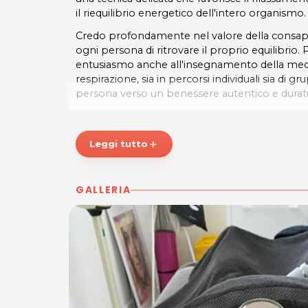
il riequilibrio energetico dell'intero organismo.
Credo profondamente nel valore della consape
ogni persona di ritrovare il proprio equilibrio
entusiasmo anche all'insegnamento della medit
respirazione, sia in percorsi individuali sia d
persona verso un benessere autentico e durat
* Prezzi di listino verificati in data 06/07/2026
ORARI SEDE DI SACILE
Leggi tutto
add
Su appuntamento.
RIFLESSI DI BENESSERE
GALLERIA
Sede 1
: Via del Troi, 39 - 33170 Pordenone - 
Sanitaria Dott.ssa Merlo
Sede 2
: Viale Repubblica, 11/13 - 33077 Sacile
del Benessere
Sede 3
: Via Piave, 28 - 33033 Codroipo (UD) -
Pesce Maria - Sanitaria Ortopedia
Sede 4
: Via Ilaria Alpi, 1/a - 33082 Azzano X (
Benessere