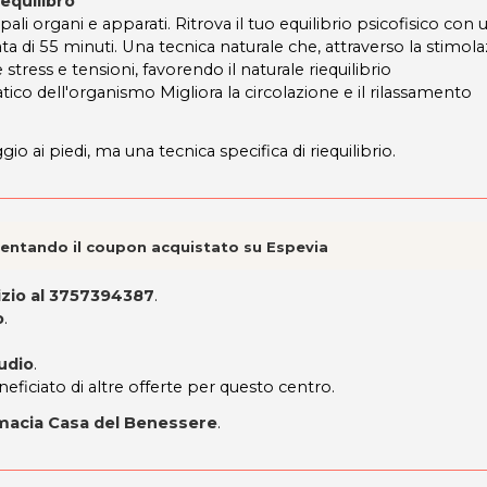
equilibro"
ipali organi e apparati. Ritrova il tuo equilibrio psicofisico con 
ata di 55 minuti. Una tecnica naturale che, attraverso la stimol
re stress e tensioni, favorendo il naturale riequilibrio
tico dell'organismo Migliora la circolazione e il rilassamento
o ai piedi, ma una tecnica specifica di riequilibrio.
esentando il coupon acquistato su Espevia
vizio al 3757394387
.
o
.
tudio
.
neficiato di altre offerte per questo centro.
rmacia Casa del Benessere
.