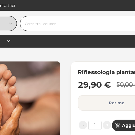
ntattaci
29,90 €
−
+
shopping_
50,00 €
−40%
Riflessologia planta
29,90 €
50,00
Per me
shopping_cart_checkout
Aggiu