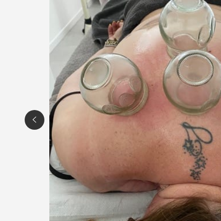
Tel. 375 7394387
P.IVA 01982080937
Per ulteriori informazioni sull'offerta o sulle mo
a
posta@espevia.it
.