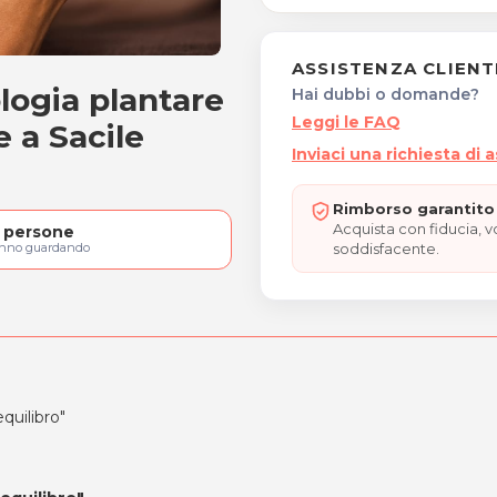
ASSISTENZA CLIENT
logia plantare
tare
Hai dubbi o domande?
Leggi le FAQ
e a Sacile
Inviaci una richiesta di 
Rimborso garantito 
Acquista con fiducia, 
persone
soddisfacente.
anno guardando
equilibro"