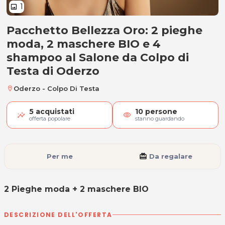
1
image
Pacchetto Bellezza Oro: 2 pieghe
2 Pieghe moda + 2 maschere BIO
moda, 2 maschere BIO e 4
shampoo al Salone da Colpo di
Testa di Oderzo
Oderzo - Colpo Di Testa
location_on
5
acquistati
10
persone
visibility
offerta popolare
stanno guardando
Per me
card_giftcard
Da regalare
2 Pieghe moda + 2 maschere BIO
DESCRIZIONE DELL'OFFERTA