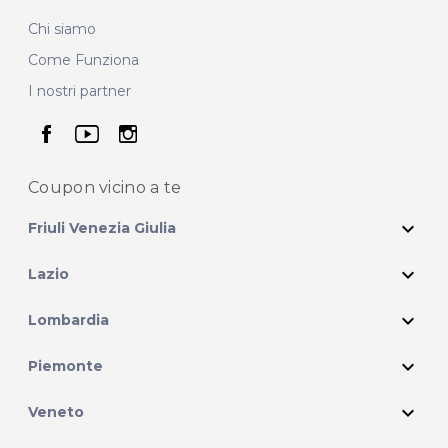
Chi siamo
Come Funziona
I nostri partner
seguici su facebook
seguici su youtube
seguici su instagram
Coupon vicino
a te
expand_more
Friuli Venezia Giulia
expand_more
Lazio
expand_more
Lombardia
expand_more
Piemonte
expand_more
Veneto