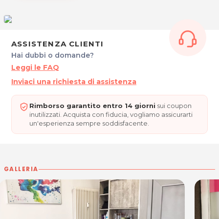
Tel. 0422 1583614
P.IVA 04468200268
Per ulteriori informazioni sull'offerta o sulle modalità di
ASSISTENZA CLIENTI
acquisto scrivi a
posta@espevia.it
.
Hai dubbi o domande?
Leggi le FAQ
Inviaci una richiesta di assistenza
Rimborso garantito entro 14 giorni
sui coupon
inutilizzati. Acquista con fiducia, vogliamo assicurarti
un'esperienza sempre soddisfacente.
GALLERIA