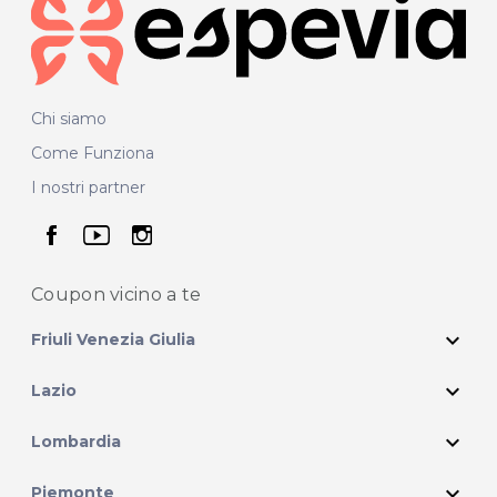
Chi siamo
Come Funziona
I nostri partner
seguici su facebook
seguici su youtube
seguici su instagram
Coupon vicino
a te
expand_more
Friuli Venezia Giulia
expand_more
Lazio
expand_more
Lombardia
expand_more
Piemonte