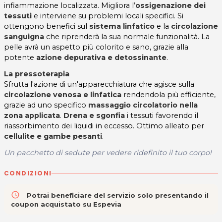
infiammazione localizzata. Migliora l’
ossigenazione dei
tessuti
e interviene su problemi locali specifici. Si
ottengono benefici sul
sistema linfatico
e la
circolazione
sanguigna
che riprenderà la sua normale funzionalità. La
pelle avrà un aspetto più colorito e sano, grazie alla
potente
azione depurativa e detossinante
.
La pressoterapia
Sfrutta l'azione di un'apparecchiatura che agisce sulla
circolazione venosa e linfatica
rendendola più efficiente,
grazie ad uno specifico
massaggio circolatorio nella
zona applicata
.
Drena e sgonfia
i tessuti favorendo il
riassorbimento dei liquidi in eccesso. Ottimo alleato per
cellulite e gambe pesanti
.
Un pacchetto di sedute per vedere ridefinito il tuo corpo!
CONDIZIONI
access_time
Potrai beneficiare del servizio solo presentando il
coupon acquistato su Espevia