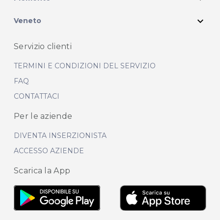
expand_more
Veneto
Servizio clienti
TERMINI E CONDIZIONI DEL SERVIZIO
FAQ
CONTATTACI
Per le aziende
DIVENTA INSERZIONISTA
ACCESSO AZIENDE
Scarica la App