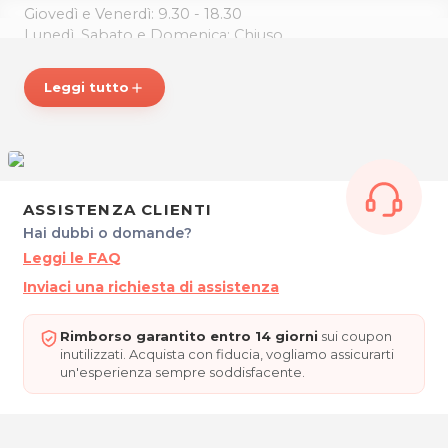
Giovedì e Venerdì: 9.30 - 18.30
Lunedì, Sabato e Domenica: Chiuso
CENTRO OLISTICO TERAPIA & SALUTE
Leggi tutto
add
Via Montereale 13/B
33170 Pordenone
Tel. 3460324485
P.IVA 01850360932
Per ulteriori informazioni sull'offerta o sulle modalità di
acquisto scrivi a
posta@espevia.it
.
ASSISTENZA CLIENTI
Hai dubbi o domande?
Leggi le FAQ
Inviaci una richiesta di assistenza
Rimborso garantito entro 14 giorni
sui coupon
inutilizzati. Acquista con fiducia, vogliamo assicurarti
un'esperienza sempre soddisfacente.