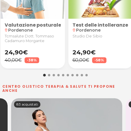
Studio Olistico a Porcia
Valutazione posturale con anamnesi, valutazione 
Test delle intolleranze
Pordenone
Pordenone
location_on
location_on
Tcmsalute Dott. Tommaso
Studio De Sibio
Cadamuro Morgante
24,90€
24,90€
40,00€
60,00€
-38%
-58%
CENTRO OLISTICO TERAPIA & SALUTE TI PROPONE
ANCHE
83 acquistati