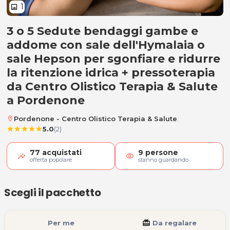
1
image
3 o 5 Sedute bendaggi gambe e
Bendaggi + Pressoterapia
addome con sale dell'Hymalaia o
sale Hepson per sgonfiare e ridurre
la ritenzione idrica + pressoterapia
da Centro Olistico Terapia & Salute
a Pordenone
|
Pordenone - Centro Olistico Terapia & Salute
location_on
5.0
(2)
star
star
star
star
star
77
acquistati
9
persone
visibility
offerta popolare
stanno guardando
Scegli il pacchetto
Per me
card_giftcard
Da regalare