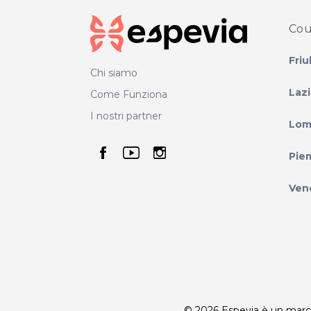
Cou
Friu
Chi siamo
Laz
Come Funziona
I nostri partner
Lom
seguici su facebook
seguici su youtube
seguici su instag
Pie
Ven
© 2026 Espevia è un marchio