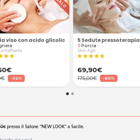
 Studio Olistico a Porcia
ia viso con acido glicolico e salicilico
5 Sedute pressoterapia 
gnera
Porcia
location_on
ca Raffaella
Skin Age
tar
star
star
star
star
star
star
star
60€
69,90€
0€
175,00€
-32%
-60%
50€
presso il Salone "NEW LOOK" a Sacile.