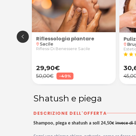
Riflessologia plantare
io Olistico a Porcia
 60' oppure rigenerante "Full Experience" 90' da Wave
tturante, relax o DecoLinfatico
Puliz
Sacile
Bru
location_on
location_on
Riflessi Di Benessere Sacile
le
Esteti
star
star
s
29,90€
30,
50,00€
45,0
-40%
Shatush e piega
DESCRIZIONE DELL'OFFERTA
Shampoo, piega e shatush a soli 24,50€
invece di 