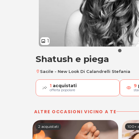
1
image
Shatush e piega
Shatush e piega
Sacile - New Look Di Calandrelli Stefania
location_on
1
acquistati
9
visibility
offerta popolare
st
ALTRE OCCASIONI VICINO A TE
2 acquistati
100+ a