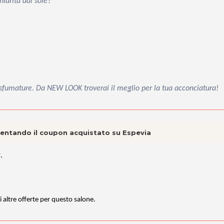
iarita dal sole?
e sfumature. Da NEW LOOK troverai il meglio per la tua acconciatura!
esentando il coupon acquistato su Espevia
9
.
i altre offerte per questo salone.