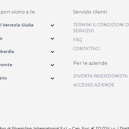
pon vicino
a te
Servizio clienti
expand_more
TERMINI E CONDIZIONI 
li Venezia Giulia
SERVIZIO
expand_more
io
FAQ
CONTATTACI
expand_more
bardia
ram
Per le aziende
expand_more
monte
DIVENTA INSERZIONISTA
expand_more
eto
ACCESSO AZIENDE
 di SharinApp International S.r.l. – Cap. Soc. € 112.024 i.v. / Piat