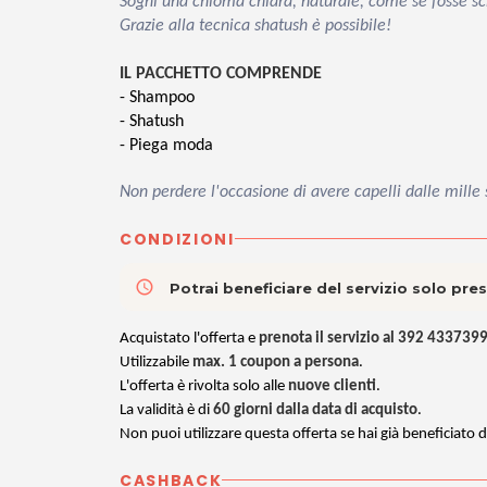
Sogni una chioma chiara, naturale, come se fosse sch
Grazie alla tecnica shatush è possibile!
IL PACCHETTO COMPRENDE
- Shampoo
- Shatush
- Piega moda
Non perdere l'occasione di avere capelli dalle mill
CONDIZIONI
access_time
Potrai beneficiare del servizio solo pr
Acquistato l'offerta e
prenota il servizio al 392 433739
Utilizzabile
max. 1 coupon a persona
.
L'offerta è rivolta solo alle
nuove clienti
.
La validità è di
60 giorni dalla data di acquisto
.
Non puoi utilizzare questa offerta se hai già beneficiato d
CASHBACK