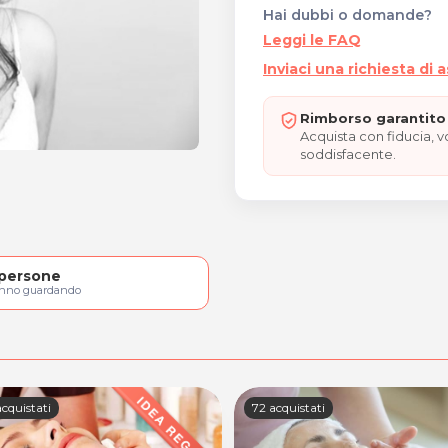
Hai dubbi o domande?
Leggi le FAQ
Inviaci una richiesta di 
Rimborso garantito 
Acquista con fiducia, 
soddisfacente.
persone
anno guardando
cquistati
72 acquistati