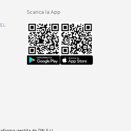
Scarica la App
DEL
taforma gestita da RN S.r.l.