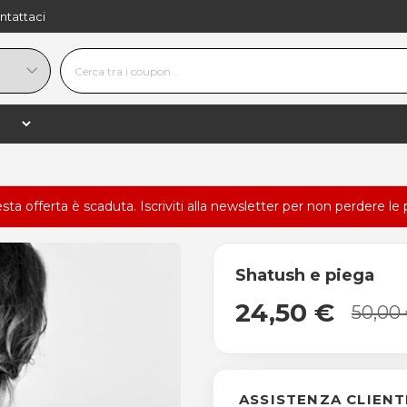
ntattaci
esta offerta è scaduta.
Iscriviti alla newsletter
per non perdere le 
Shatush e piega
24,50 €
50,00
ASSISTENZA CLIENT