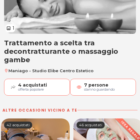
1
image
Trattamento a scelta tra
Trattamento a scelta tra decon
decontratturante o massaggio
gambe
Maniago - Studio Elibe Centro Estetico
location_on
4
acquistati
7
persone
visibility
offerta popolare
stanno guardando
ALTRE OCCASIONI VICINO A TE
42 acquistati
46 acquistati