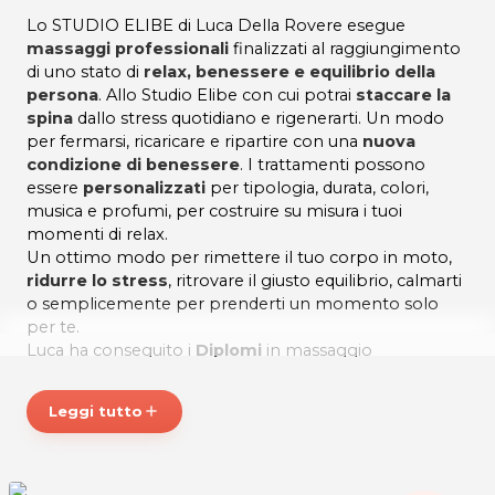
Lo STUDIO ELIBE di Luca Della Rovere esegue
massaggi professionali
finalizzati al raggiungimento
di uno stato di
relax, benessere e equilibrio della
persona
. Allo Studio Elibe con cui potrai
staccare la
spina
dallo stress quotidiano e rigenerarti. Un modo
per fermarsi, ricaricare e ripartire con una
nuova
condizione di benessere
. I trattamenti possono
essere
personalizzati
per tipologia, durata, colori,
musica e profumi, per costruire su misura i tuoi
momenti di relax.
Un ottimo modo per rimettere il tuo corpo in moto,
ridurre lo stress
, ritrovare il giusto equilibrio, calmarti
o semplicemente per prenderti un momento solo
per te.
Luca ha conseguito i
Diplomi
in massaggio
svedese, antistress, abyangam
ayurvedico, linfodrenante e anatomia del
Leggi tutto
add
massaggio presso la
Scuola Nazionale di Massaggio
Diabasi
.
Tipologie di trattamenti:
- Rilassante