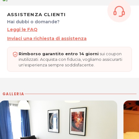
- Energizzante
- Svedese
ASSISTENZA CLIENTI
- Antistress
Hai dubbi o domande?
- Drenante
Leggi le FAQ
- Abyangam
- Pit Stop gambe
Inviaci una richiesta di assistenza
- Relax schiena
Rimborso garantito entro 14 giorni
sui coupon
Ritrova il tuo benessere da STUDIO ELIBE!
inutilizzati. Acquista con fiducia, vogliamo assicurarti
un'esperienza sempre soddisfacente.
Maggiori informazioni:
Studioelibe.net
*Prezzi di listino verificati in data 05/09/2016.
GALLERIA
ORARI
Dal Lunedì al Venerdì: 16.30 - 21.30
Sabato: 8.00 - 19.00
STUDIO ELIBE di Luca Della Rovere
Via Fabio di Maniago 15/c