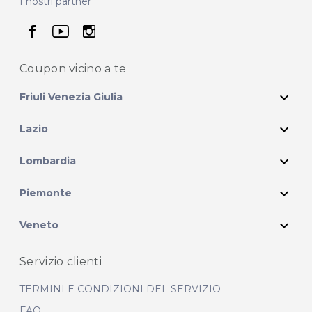
I nostri partner
seguici su facebook
seguici su youtube
seguici su instagram
Coupon vicino
a te
expand_more
Friuli Venezia Giulia
expand_more
Lazio
expand_more
Lombardia
expand_more
Piemonte
expand_more
Veneto
Servizio clienti
TERMINI E CONDIZIONI DEL SERVIZIO
FAQ