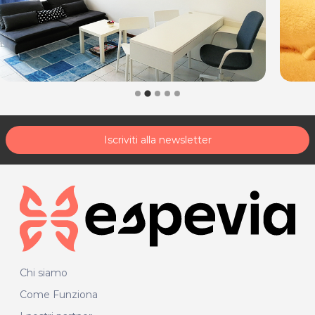
33085 Maniago (PN)
Tel. 3348237563
P.IVA 01800580936
Per ulteriori informazioni sull'offerta o sulle modalità di
acquisto scrivi a
posta@espevia.it
.
Iscriviti alla newsletter
Chi siamo
Come Funziona