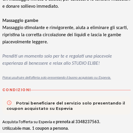
e donare sollievo immediato.
Massaggio gambe
Massaggio stimolante e rinvigorente, aiuta a eliminare gli scarti,
ripristina la corretta circolazione dei liquidi e lascia le gambe
piacevolmente leggere.
Prenditi un momento solo per te e regalati una piacevole
esperienza di benessere e relax allo STUDIO ELIBE!
Potrai usufruire dell'offerta solo presentando il buono acquistato su Espevia.
CONDIZIONI
access_time
Potrai beneficiare del servizio solo presentando il
coupon acquistato su Espevia
Acquista l'offerta su Espevia e
prenota al
3348237563
.
Utilizzabile
max. 1 coupon a persona
.