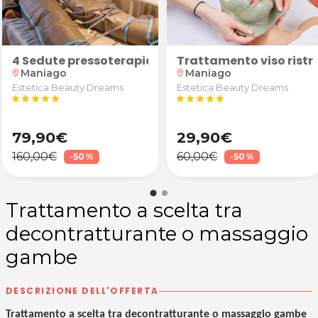
sto
4 Sedute pressoterapia anticellulite e drenante
Trattamento viso rist
Maniago
Maniago
location_on
location_on
Estetica Beauty Dreams
Estetica Beauty Dreams
star
star
star
star
star
star
star
star
star
star
79,90€
29,90€
160,00€
60,00€
-50%
-50%
Trattamento a scelta tra
decontratturante o massaggio
gambe
DESCRIZIONE DELL'OFFERTA
Trattamento a scelta tra decontratturante o massaggio gambe