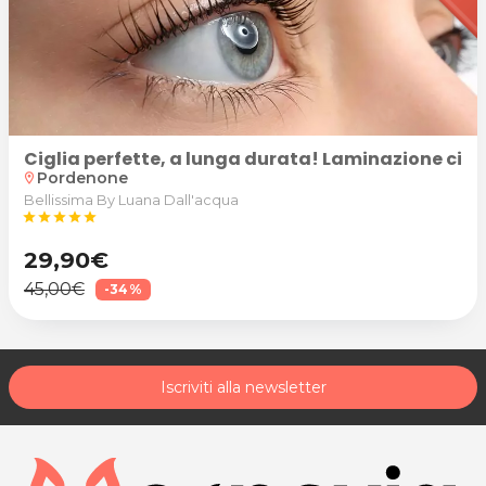
Ciglia perfette, a lunga durata! Laminazione cigl
Pordenone
location_on
Bellissima By Luana Dall'acqua
star
star
star
star
star
29,90€
45,00€
-34%
Iscriviti alla newsletter