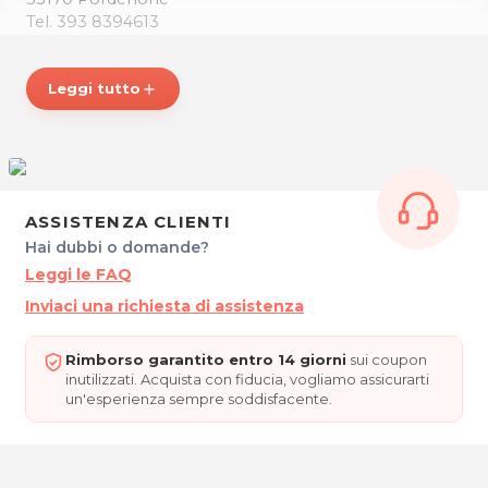
Tel. 393 8394613
P.IVA 01908000936
Per ulteriori informazioni sull'offerta o sulle modalità di
Leggi tutto
add
acquisto scrivi a
posta@espevia.it
.
ASSISTENZA CLIENTI
Hai dubbi o domande?
Leggi le FAQ
Inviaci una richiesta di assistenza
Rimborso garantito entro 14 giorni
sui coupon
inutilizzati. Acquista con fiducia, vogliamo assicurarti
un'esperienza sempre soddisfacente.