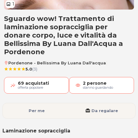
1
image
Sguardo wow! Trattamento di
Laminazione sopracciglia
laminazione sopracciglia per
donare corpo, luce e vitalità da
Bellissima By Luana Dall'Acqua a
Pordenone
|
Pordenone - Bellissima By Luana Dall'acqua
location_on
5.0
(3)
star
star
star
star
star
69
acquistati
2
persone
visibility
offerta popolare
stanno guardando
Per me
card_giftcard
Da regalare
Laminazione sopracciglia