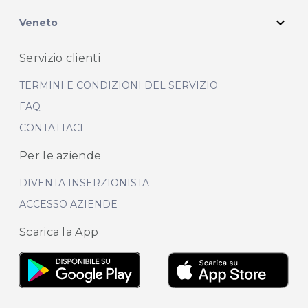
expand_more
Veneto
Servizio clienti
TERMINI E CONDIZIONI DEL SERVIZIO
FAQ
CONTATTACI
Per le aziende
DIVENTA INSERZIONISTA
ACCESSO AZIENDE
Scarica la App