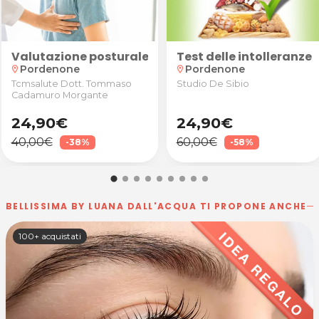
 in Piano
azioni®
Valutazione posturale con anamnesi, valutazione 
Test delle intolleranze
Pordenone
Pordenone
location_on
location_on
Tcmsalute Dott. Tommaso
Studio De Sibio
Cadamuro Morgante
24,90€
24,90€
40,00€
60,00€
-38%
-58%
BELLISSIMA BY LUANA DALL'ACQUA TI PROPONE ANCHE
100+ acquistati