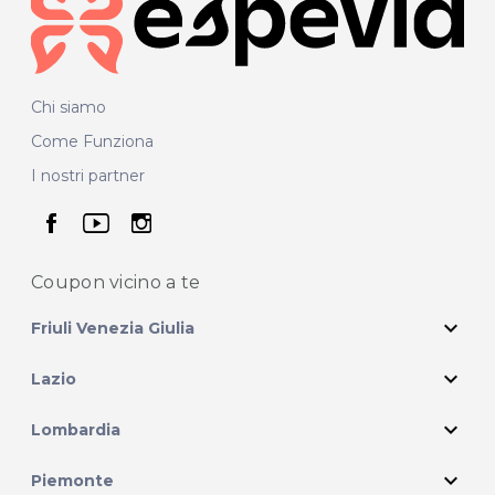
Chi siamo
Come Funziona
I nostri partner
seguici su facebook
seguici su youtube
seguici su instagram
Coupon vicino
a te
expand_more
Friuli Venezia Giulia
expand_more
Lazio
expand_more
Lombardia
expand_more
Piemonte