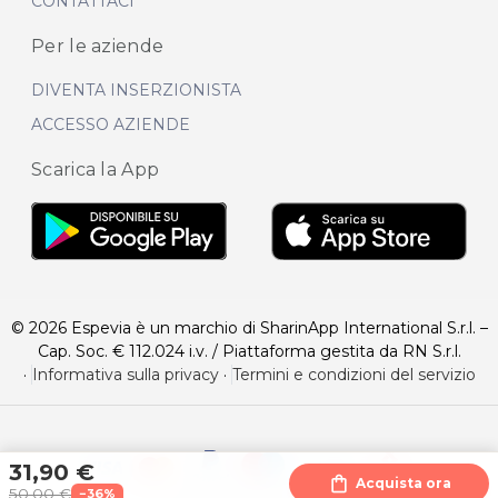
CONTATTACI
Per le aziende
DIVENTA INSERZIONISTA
ACCESSO AZIENDE
Scarica la App
© 2026 Espevia è un marchio di SharinApp International S.r.l. –
Cap. Soc. € 112.024 i.v. / Piattaforma gestita da RN S.r.l.
·
Informativa sulla privacy
·
Termini e condizioni del servizio
31,90 €
shopping_bag
Acquista ora
50,00 €
−36%