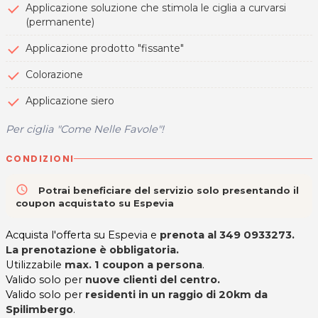
Applicazione soluzione che stimola le ciglia a curvarsi
(permanente)
Applicazione prodotto "fissante"
Colorazione
Applicazione siero
Per ciglia "Come Nelle Favole"!
CONDIZIONI
access_time
Potrai beneficiare del servizio solo presentando il
coupon acquistato su Espevia
Acquista l'offerta su Espevia e
prenota al
349 0933273.
La prenotazione è obbligatoria.
Utilizzabile
max. 1 coupon a persona
.
Valido solo per
nuove clienti del centro.
Valido solo per
residenti in un raggio di 20km da
Spilimbergo
.