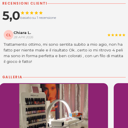
RECENSIONI CLIENTI
5,0
star
star
star
star
star
basato su 1 recensione
Chiara L.
CL
star
star
star
star
star
28 APR 2026
Trattamento ottimo, mi sono sentita subito a mio agio, non ha
fatto per niente male e il risultato Ok...certo io mi ritrovo 4 peli
ma sono in forma perfetta e ben colorati , con un filo di matita
il gioco è fatto!
GALLERIA