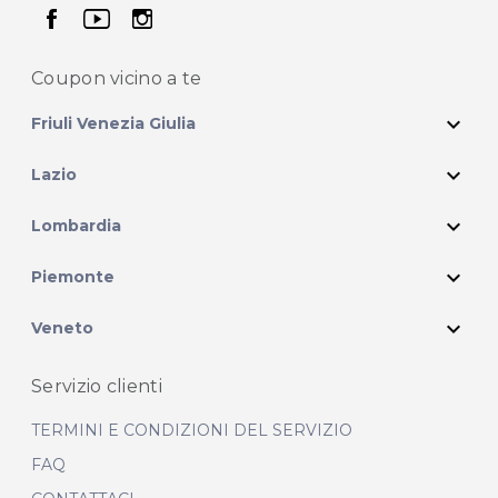
seguici su facebook
seguici su youtube
seguici su instagram
Coupon vicino
a te
expand_more
Friuli Venezia Giulia
expand_more
Lazio
expand_more
Lombardia
expand_more
Piemonte
expand_more
Veneto
Servizio clienti
TERMINI E CONDIZIONI DEL SERVIZIO
FAQ