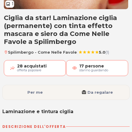
1
image
Ciglia da star! Laminazione ciglia
Laminazione e tintura ciglia
(permanente) con tinta effetto
mascara e siero da Come Nelle
Favole a Spilimbergo
|
Spilimbergo - Come Nelle Favole
5.0
(1)
location_on
star
star
star
star
star
28
acquistati
17
persone
visibility
offerta popolare
stanno guardando
Per me
card_giftcard
Da regalare
Laminazione e tintura ciglia
DESCRIZIONE DELL'OFFERTA