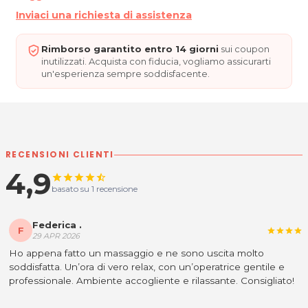
Da Lunedì a Sabato su appuntamento.
Inviaci una richiesta di assistenza
STUDIO OLISTICO PICCOLA LUNA ROBERTA DI
POL
Rimborso garantito entro 14 giorni
sui coupon
Via Pasiano, 38
inutilizzati. Acquista con fiducia, vogliamo assicurarti
33037 Pasian di Prato - Loc. Passons (UD)
un'esperienza sempre soddisfacente.
Tel. 333 4562179
P.IVA 02949950303
Per ulteriori informazioni sull'offerta o sulle modalità di
acquisto scrivi a
posta@espevia.it
.
RECENSIONI CLIENTI
4,9
star
star
star
star
star_half
basato su 1 recensione
Federica .
F
star
star
star
star
29 APR 2026
Ho appena fatto un massaggio e ne sono uscita molto
soddisfatta. Un’ora di vero relax, con un’operatrice gentile e
professionale. Ambiente accogliente e rilassante. Consigliato!