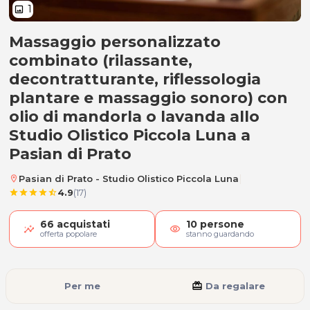
1
image
Massaggio personalizzato
Massaggio personalizzato combi
combinato (rilassante,
decontratturante, riflessologia
plantare e massaggio sonoro) con
olio di mandorla o lavanda allo
Studio Olistico Piccola Luna a
Pasian di Prato
|
Pasian di Prato - Studio Olistico Piccola Luna
location_on
4.9
(17)
star
star
star
star
star_half
66
acquistati
10
persone
visibility
offerta popolare
stanno guardando
Per me
card_giftcard
Da regalare