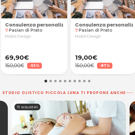
Ristorante Pizzeria La Combriccola a Udine
to online
Consulenza personalizzata per ristrutturazione e 
Consulenza personalizz
Pasian di Prato
Pasian di Prato
location_on
location_on
Mobil-Design
Mobil-Design
69,90€
19,00€
150,00€
150,00€
-53%
-87%
STUDIO OLISTICO PICCOLA LUNA TI PROPONE ANCHE
19 acquistati