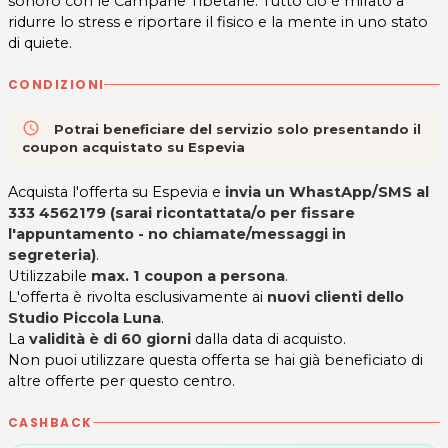
sonoro con le Campane Tibetane. Tutto ciò è mirato a
ridurre lo stress e riportare il fisico e la mente in uno stato
di quiete.
CONDIZIONI
access_time
Potrai beneficiare del servizio solo presentando il
coupon acquistato su Espevia
Acquista l'offerta su Espevia e
invia un WhastApp/SMS al
333 4562179 (sarai ricontattata/o per fissare
l'appuntamento - no chiamate/messaggi in
segreteria)
.
Utilizzabile
max. 1 coupon a persona
.
L'offerta è rivolta esclusivamente ai
nuovi clienti dello
Studio Piccola Luna
.
La
validità è di 60 giorni
dalla data di acquisto.
Non puoi utilizzare questa offerta se hai già beneficiato di
altre offerte per questo centro.
CASHBACK