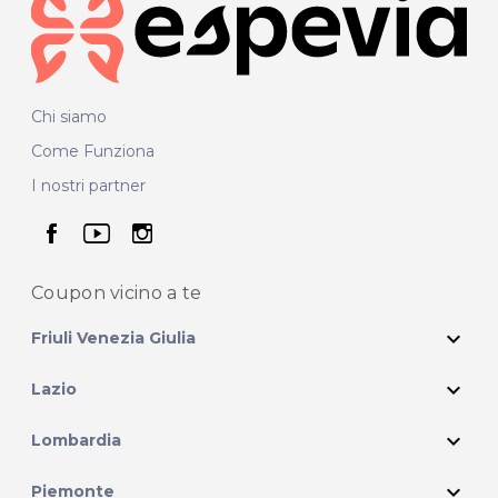
Chi siamo
Come Funziona
I nostri partner
seguici su facebook
seguici su youtube
seguici su instagram
Coupon vicino
a te
expand_more
Friuli Venezia Giulia
expand_more
Lazio
expand_more
Lombardia
expand_more
Piemonte