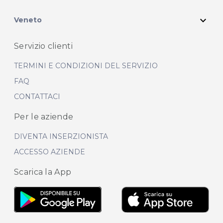
expand_more
Veneto
Servizio clienti
TERMINI E CONDIZIONI DEL SERVIZIO
FAQ
CONTATTACI
Per le aziende
DIVENTA INSERZIONISTA
ACCESSO AZIENDE
Scarica la App