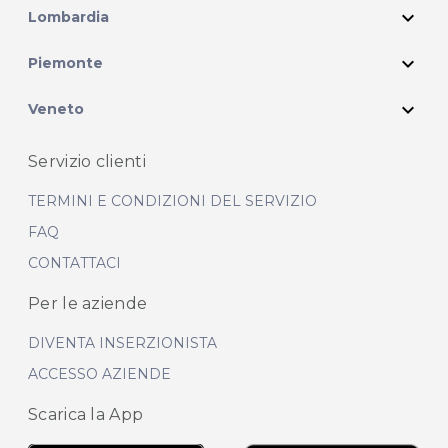
expand_more
Lombardia
expand_more
Piemonte
expand_more
Veneto
Servizio clienti
TERMINI E CONDIZIONI DEL SERVIZIO
FAQ
CONTATTACI
Per le aziende
DIVENTA INSERZIONISTA
ACCESSO AZIENDE
Scarica la App