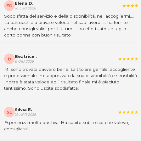
Elena D.
ED
star
star
star
star
16 LUG 2026
Soddisfatta del servizio e della disponibilità, nell’accogliermi….
La parrucchiera brava e veloce nel suo lavoro…… ha fornito
anche consigli validi per il futuro….. ho effettuato un taglio
corto donna con buon risultato
Beatrice .
B
star
star
star
star
star
6 GIU 2026
Mi sono trovata davvero bene. La titolare gentile, accogliente
e professionale. Ho apprezzato la sua disponibilità e sensibilità.
Inoltre è stata veloce ed il risultato finale mi è piaciuto
tantissimo. Sono uscita soddisfatta!
Silvia E.
SE
star
star
star
star
star
19 APR 2026
Esperienza molto positiva. Ha capito subito ciò che volevo,
consigliata!