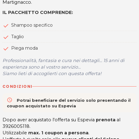
Martignacco.
IL PACCHETTO COMPRENDE:
Shampoo specifico
Taglio
Piega moda
Professionalità, fantasia e cura nei dettagli... 15 anni di
esperienza sono al vostro servizio...
Siamo lieti di accoglierti con questa offerta!
CONDIZIONI
access_time
Potrai beneficiare del servizio solo presentando il
coupon acquistato su Espevia
Dopo aver acquistato l'offerta su Espevia
prenota
al
3926005118.
Utilizzabile
max. 1 coupon a persona
.