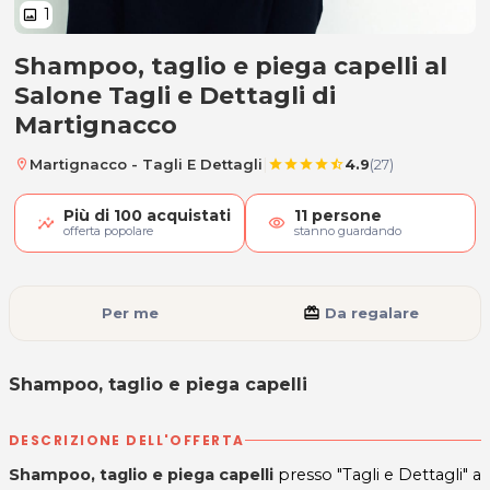
1
image
Shampoo, taglio e piega capelli al
Shampoo, taglio e piega capelli
Salone Tagli e Dettagli di
Martignacco
|
Martignacco - Tagli E Dettagli
4.9
(27)
location_on
star
star
star
star
star_half
Più di
100
acquistati
11
persone
visibility
offerta popolare
stanno guardando
Per me
card_giftcard
Da regalare
Shampoo, taglio e piega capelli
DESCRIZIONE DELL'OFFERTA
Shampoo, taglio e piega capelli
presso "Tagli e Dettagli" a