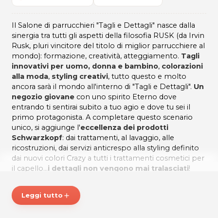
Il Salone di parrucchieri "Tagli e Dettagli" nasce dalla
sinergia tra tutti gli aspetti della filosofia RUSK (da Irvin
Rusk, pluri vincitore del titolo di miglior parrucchiere al
mondo): formazione, creatività, atteggiamento.
Tagli
innovativi per uomo, donna e bambino
,
colorazioni
alla moda
,
styling creativi
, tutto questo e molto
ancora sarà il mondo all'interno di "Tagli e Dettagli".
Un
negozio giovane
con uno spirito Eterno dove
entrando ti sentirai subito a tuo agio e dove tu sei il
primo protagonista. A completare questo scenario
unico, si aggiunge l'
eccellenza dei prodotti
Schwarzkopf
: dai trattamenti, al lavaggio, alle
ricostruzioni, dai servizi anticrespo alla styling definito
dai nuovi colori Crazy a tutti i trattamenti cosmetici per
il capello...
i dettagli non vengono mai tralasciati
!
Accomodati in un ambiente esclusivo!
Fatevi
conquistare da un'esperienza unica
quando arte e
Leggi tutto
add
bellezza si fondono e accomodati in un ambiente
rilassante.