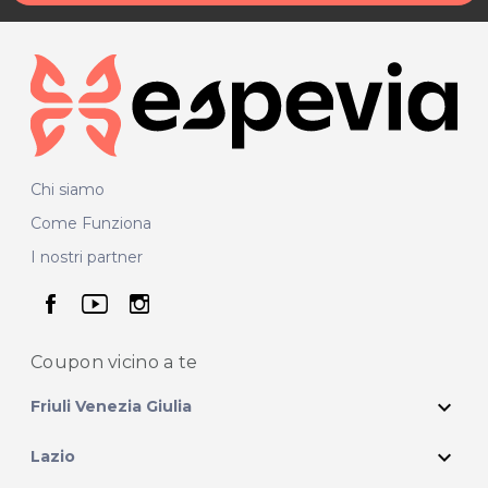
Chi siamo
Come Funziona
I nostri partner
seguici su facebook
seguici su youtube
seguici su instagram
Coupon vicino
a te
expand_more
Friuli Venezia Giulia
expand_more
Lazio