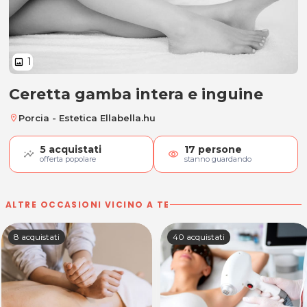
1
image
Ceretta gamba intera e inguine
Ceretta gamba intera e inguine
Porcia - Estetica Ellabella.hu
location_on
5
acquistati
17
persone
visibility
offerta popolare
stanno guardando
ALTRE OCCASIONI VICINO A TE
8 acquistati
40 acquistati