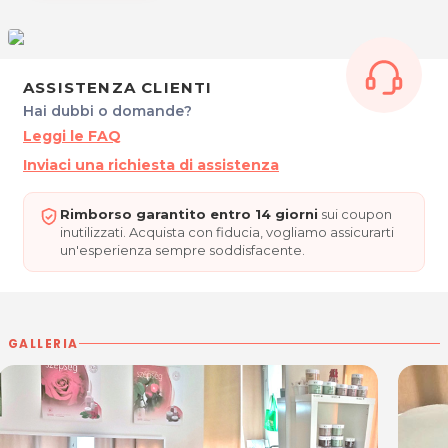
- Allungamento e colorazione ciglia
Impiega una vasta gamma di
prodotti professionali
e di
creme curative naturali
, a base di estratti di
fiori,
ASSISTENZA CLIENTI
erbe e minerali
.
Hai dubbi o domande?
Leggi le FAQ
Inviaci una richiesta di assistenza
Prenditi cura della tua bellezza affidandoti alla
cortesia e alla professionalità di Gabriella!
Rimborso garantito entro 14 giorni
sui coupon
inutilizzati. Acquista con fiducia, vogliamo assicurarti
un'esperienza sempre soddisfacente.
ORARI
Lunedì, Mercoledì, Giovedì e Venerdì: 9.00 - 19.30
Sabato: 8.00 - 16.00
GALLERIA
Martedì chiuso.
ESTETICA ELLABELLA.HU
Via Colombera, 41a