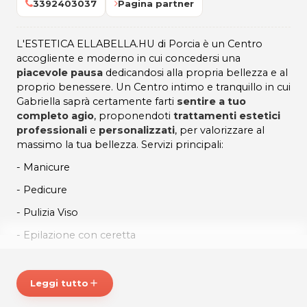
3392403037
Pagina partner
L'ESTETICA ELLABELLA.HU di Porcia è un Centro
accogliente e moderno in cui concedersi una
piacevole pausa
dedicandosi alla propria bellezza e al
proprio benessere. Un Centro intimo e tranquillo in cui
Gabriella saprà certamente farti
sentire a tuo
completo agio
, proponendoti
trattamenti estetici
professionali
e
personalizzati
, per valorizzare al
massimo la tua bellezza. Servizi principali:
- Manicure
- Pedicure
- Pulizia Viso
- Epilazione con ceretta
- Applicazione smalto
- Trattamenti corpo
Leggi tutto
add
- Massaggi