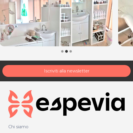
33080 Porcia (PN)
Tel. 3392403037
P.IVA 01797170931
Per ulteriori informazioni sull'offerta o sulle modalità di
acquisto scrivi a
posta@espevia.it
.
Iscriviti alla newsletter
Chi siamo