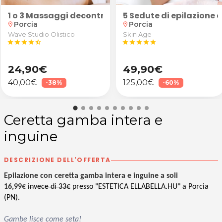
o Studio TCMSALUTE del Dott. Tommaso Cadamuro Morg
olio caldo a scelta tra relax 60' oppure rigenerante 
1 o 3 Massaggi decontratturanti localizzati schiena
5 Sedute di epilazione d
Porcia
Porcia
location_on
location_on
Wave Studio Olistico
Skin Age
star
star
star
star
star_half
star
star
star
star
star
24,90€
49,90€
40,00€
125,00€
-38%
-60%
Ceretta gamba intera e
inguine
DESCRIZIONE DELL'OFFERTA
Epilazione con ceretta gamba intera e inguine a soli
16,99€
invece di 33€
presso "ESTETICA ELLABELLA.HU" a Porcia
(PN).
Gambe lisce come seta!