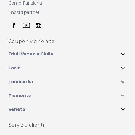
Come Funziona
I nostri partner
seguici su facebook
seguici su youtube
seguici su instagram
Coupon vicino
a te
expand_more
Friuli Venezia Giulia
expand_more
Lazio
expand_more
Lombardia
expand_more
Piemonte
expand_more
Veneto
Servizio clienti