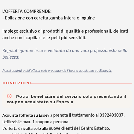
L'OFFERTA COMPRENDE:
- Epilazione con ceretta gamba intera e inguine
Impiego esclusivo di
prodotti di qualità e professionali
,
delicati
anche con i capillari e le
pelli più sensibili
.
Regalati gambe lisce e vellutate da una vera professionista della
bellezza!
Potrai usufruire dell'offerta solo presentando il buono acquistato su Espevia.
CONDIZIONI
access_time
Potrai beneficiare del servizio solo presentando il
coupon acquistato su Espevia
Acquista l'offerta su Espevia
prenota il trattamento al 3392403037
.
Utilizzabile
max. 1 coupon a persona
.
L'offerta è rivolta solo alle
nuove clienti del Centro Estetico
.