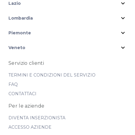
expand_more
Lazio
expand_more
Lombardia
expand_more
Piemonte
expand_more
Veneto
Servizio clienti
TERMINI E CONDIZIONI DEL SERVIZIO
FAQ
CONTATTACI
Per le aziende
DIVENTA INSERZIONISTA
ACCESSO AZIENDE