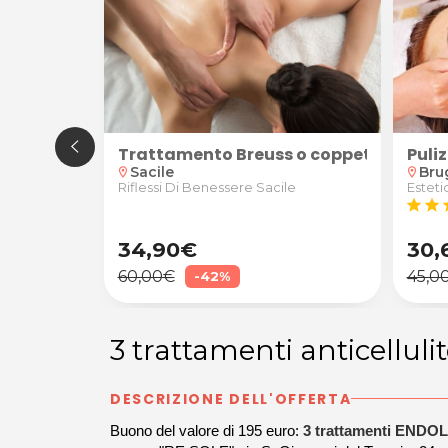
are
rience" 90' da Wave Studio Olistico a Porcia
Trattamento Breuss o coppettazione
Puliz
Sacile
Bru
location_on
location_on
le
Riflessi Di Benessere Sacile
Esteti
star
star
s
34,90€
30,
60,00€
45,0
-42%
3 trattamenti anticell
DESCRIZIONE DELL'OFFERTA
Buono del valore di 195 euro:
3 trattamenti END