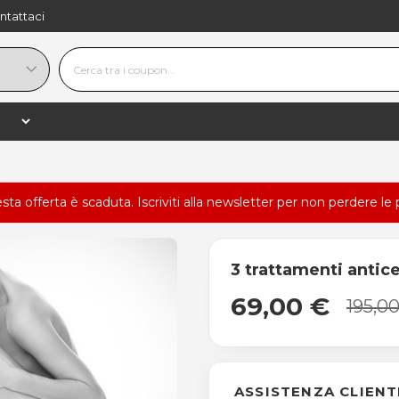
ntattaci
esta offerta è scaduta.
Iscriviti alla newsletter
per non perdere le 
3 trattamenti anti
69,00 €
195,0
ASSISTENZA CLIENT