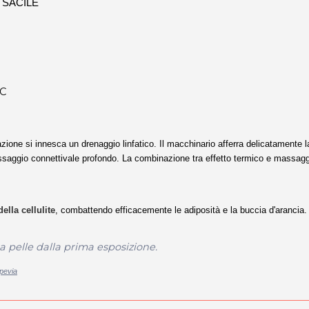
 a SACILE
IC
ione si innesca un drenaggio linfatico. Il macchinario afferra delicatamente l
ssaggio connettivale profondo. La combinazione tra effetto termico e massag
ella cellulite
, combattendo efficacemente le adiposità e la buccia d'arancia.
ua pelle dalla prima esposizione.
spevia