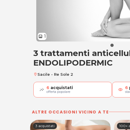
1
image
3 trattamenti anticellu
3 trattamenti anti
ENDOLIPODERMIC
Sacile - Re Sole 2
location_on
6
acquistati
6
visibility
offerta popolare
st
ALTRE OCCASIONI VICINO A TE
3 acquistati
100+ a