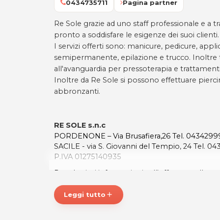
0434735711
Pagina partner
Re Sole grazie ad uno staff professionale e a t
pronto a soddisfare le esigenze dei suoi clienti.
I servizi offerti sono: manicure, pedicure, app
semipermanente, epilazione e trucco. Inoltre 
all'avanguardia per pressoterapia e trattament
Inoltre da Re Sole si possono effettuare pierci
abbronzanti.
RE SOLE s.n.c
PORDENONE – Via Brusafiera,26 Tel. 0434299
SACILE - via S. Giovanni del Tempio, 24 Tel. 0
P.IVA 01275140935
Per ulteriori informazioni sull'offerta o sulle mo
posta@espevia.it
Leggi tutto
add