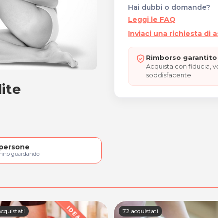
Hai dubbi o domande?
Leggi le FAQ
Inviaci una richiesta di 
Rimborso garantito 
Acquista con fiducia, 
soddisfacente.
lite
cellulite ENDOLIPODERMIC
persone
anno guardando
cquistati
72 acquistati