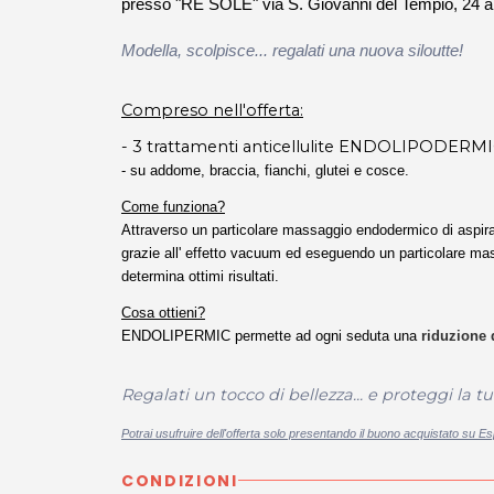
presso "RE SOLE"
via S. Giovanni del Tempio, 24
Modella, scolpisce... regalati una nuova siloutte!
Compreso nell'offerta:
- 3 trattamenti anticellulite ENDOLIPODERM
- su addome, braccia, fianchi, glutei e cosce.
Come funziona?
Attraverso un particolare massaggio endodermico di aspiraz
grazie all' effetto vacuum ed eseguendo un particolare ma
determina ottimi risultati.
Cosa ottieni?
ENDOLIPERMIC permette ad ogni seduta una
riduzione d
Regalati un tocco di bellezza... e proteggi la t
Potrai usufruire dell'offerta solo presentando il buono acquistato su E
CONDIZIONI