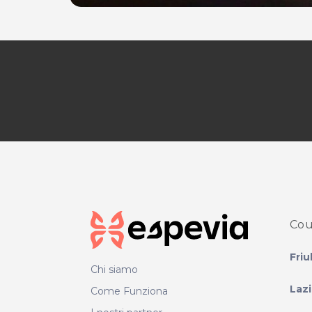
Cou
Friu
Chi siamo
Laz
Come Funziona