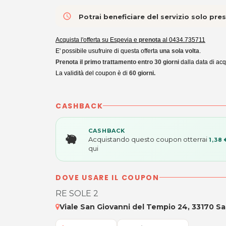
access_time
Potrai beneficiare del servizio solo pr
Acquista l'offerta su Espevia e
prenota
al
0434.735711
E' possibile usufruire di questa offerta
una sola volta
.
Prenota il primo trattamento entro
30 giorni
dalla data di acq
La validità del coupon è di
60 giorni.
CASHBACK
CASHBACK
Acquistando questo coupon otterrai
1,38 
qui
DOVE USARE IL COUPON
RE SOLE 2
Viale San Giovanni del Tempio 24, 33170 Sac