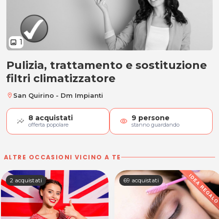
1
image
Pulizia, trattamento e sostituzione
Pulizia, trattamento e sostituzione
filtri climatizzatore
San Quirino - Dm Impianti
location_on
8
acquistati
9
persone
visibility
offerta popolare
stanno guardando
ALTRE OCCASIONI VICINO A TE
2 acquistati
69 acquistati