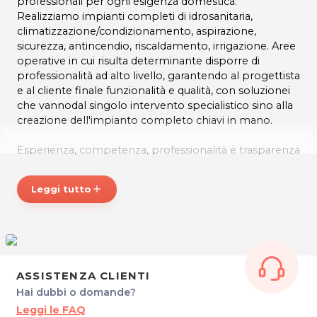
professionali per ogni esigenza domestica.
Realizziamo impianti completi di idrosanitaria,
climatizzazione/condizionamento, aspirazione,
sicurezza, antincendio, riscaldamento, irrigazione. Aree
operative in cui risulta determinante disporre di
professionalità ad alto livello, garantendo al progettista
e al cliente finale funzionalità e qualità, con soluzionei
che vannodal singolo intervento specialistico sino alla
creazione dell'impianto completo chiavi in mano.
Esperienza, competenza, professionalità e trasparenza
al Vostro servizio!
Leggi tutto
add
DM IMPIANTI
Via Mason, 96/A
33080 SAN QUIRINO (PN)
P.IVA 01760180933
Tel. 3383224806
ASSISTENZA CLIENTI
Hai dubbi o domande?
Per ulteriori informazioni sull'offerta o sulle
Leggi le FAQ
modalità di acquisto scrivi a
posta@espevia.it