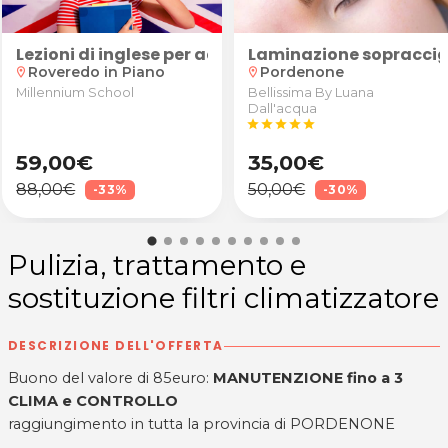
ne crema drenante da Studio Olos a Pordenone
dio Olos a Pordenone
tratt. antibatterico e sanificazione condotti
Lezioni di inglese per adulti o bambini/ragazzi da
Laminazione sopraccig
Roveredo in Piano
Pordenone
location_on
location_on
Millennium School
Bellissima By Luana
Dall'acqua
star
star
star
star
star
59,00€
35,00€
88,00€
50,00€
-33%
-30%
Pulizia, trattamento e
sostituzione filtri climatizzatore
DESCRIZIONE DELL'OFFERTA
Buono del valore di 85euro:
MANUTENZIONE fino a 3
CLIMA e CONTROLLO
raggiungimento in tutta la provincia di PORDENONE