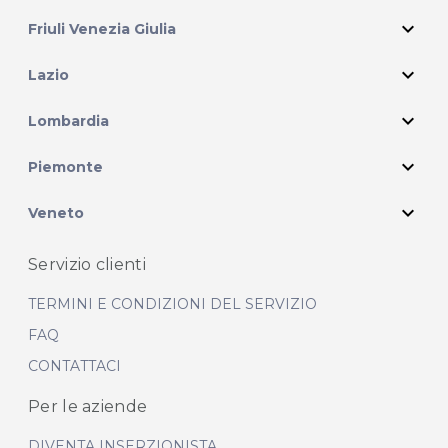
expand_more
Friuli Venezia Giulia
expand_more
Lazio
expand_more
Lombardia
expand_more
Piemonte
expand_more
Veneto
Servizio clienti
TERMINI E CONDIZIONI DEL SERVIZIO
FAQ
CONTATTACI
Per le aziende
DIVENTA INSERZIONISTA