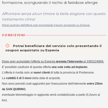
formazione, scongiurando il rischio di fastidiose allergie.
Affrontare senza alcun timore la bella stagione con questo
trattamento clima!
Potrai usufruire dell'offerta solo presentando il buono acquistato su Espevia.
CONDIZIONI
access_time
Potrai beneficiare del servizio solo presentando il
coupon acquistato su Espevia
Dopo aver acquistato l'offerta su Espevia
prenota l'intervento
al 3383224806.
E' possibile usufruire di questa offerta
una sola volta ad impianto
.
L'offerta è rivolta solo ai
nuovi clienti
di tutta la provincia di Pordenone.
La
validità è di 3 mesi
dalla data di acquisto.
Non sono previsti costi aggiuntivi per l'esecuzione dell'intervento
entro 25km
da SAN QUIRINO
,
eventuale kilometraggio in aggiunta verrà contabilizzato a parte (0,2euro al
km).