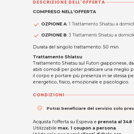
DESCRIZIONE DELL'OFFERTA
COMPRESO NELL'OFFERTA
OZPIONE A
: 1 Trattamento Shiatsu a domicil
OZPIONE B
: 3 Trattamenti Shiatsu a domicil
Durata del singolo trattamento: 50 min.
Trattamento Shiatsu
Trattamento Shiatsu sul Futon giapponese, da
abiti comodi per poter praticare una meglio p
il corpo e portare più presenza in se stessa p
energetico, fisico, emozionale e psicologico.
CONDIZIONI
access_time
Potrai beneficiare del servizio solo pr
Acquista l'offerta su Espevia e
prenota al
348 
Utilizzabile
max. 1 coupon a persona
.