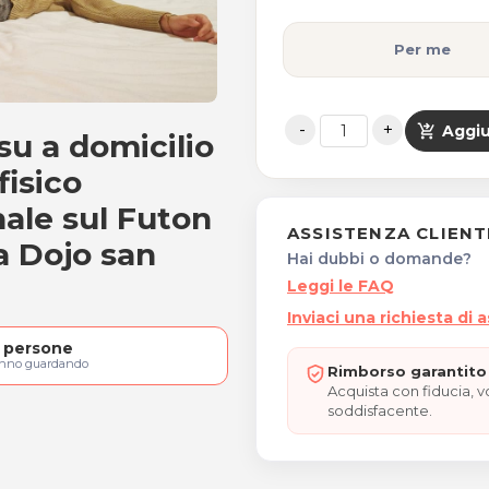
Per me
shopping_cart_checkout
Aggiu
su a domicilio
u a Domicilio
fisico
ale sul Futon
ASSISTENZA CLIENT
a Dojo san
Hai dubbi o domande?
Leggi le FAQ
Inviaci una richiesta di 
persone
anno guardando
Rimborso garantito 
Acquista con fiducia, 
soddisfacente.