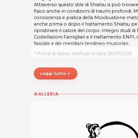
Attraverso questo stile di Shiatsu si può trovar
fisico anche in condizioni di traumi profondi. Mi
conoscenza e pratica della Moxibustione met
anche prima o dopo il trattamento Shiatsu per 
ripristinare il calore del corpo. Integro studi di
Costellazioni Famigliari e il trattamento ENPI
fasciale e dei meridiani tendineo muscolari.
* Prezzi di listino verificati in data 28/07/2025
ORARI
Dal Lunedì al Venerdì: 9.00 - 20.00
Leggi tutto
add
Su appuntamento
DOJO SAN
Tel. 348 1481957
GALLERIA
P.IVA 01934610930
Per ulteriori informazioni sull'offerta o sulle mo
a
posta@espevia.it
.