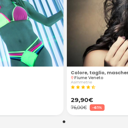
Colore, taglio, masche
Fiume Veneto
location_on
Asimmetrie
star
star
star
star
star_half
29,90€
76,00€
-61%