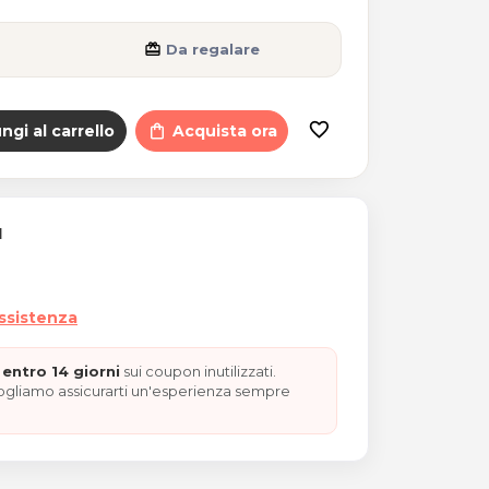
card_giftcard
Da regalare
favorite_border
ngi al carrello
shopping_bag
Acquista ora
I
assistenza
entro 14 giorni
sui coupon inutilizzati.
vogliamo assicurarti un'esperienza sempre