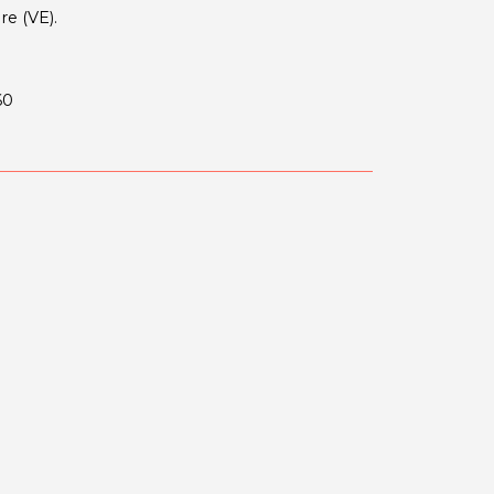
re (VE).
60