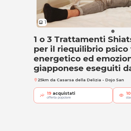
1
image
1 o 3 Trattamenti Shiat
Trattamenti Shiats
per il riequilibrio psico 
energetico ed emozion
giapponese eseguiti d
25km da Casarsa della Delizia - Dojo San
location_on
19
acquistati
10
visibility
offerta popolare
st