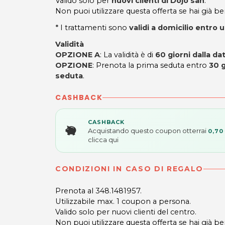
Valido solo per
nuovi clienti di
Dojo san
.
Non puoi utilizzare questa offerta se hai già be
* I trattamenti sono
validi a domicilio entro 
Validità
OPZIONE A
: La validità è di
60 giorni dalla da
OPZIONE
: Prenota la prima seduta entro
30 g
seduta
.
CASHBACK
CASHBACK
Acquistando questo coupon otterrai
0,70
clicca qui
CONDIZIONI IN CASO DI REGALO
Prenota al 348.1481957.
Utilizzabile max. 1 coupon a persona.
Valido solo per nuovi clienti del centro.
Non puoi utilizzare questa offerta se hai già ben