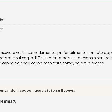
io*
io*
 ricevere vestiti comodamente, preferibilmente con tute op
ressione sul corpo. Il Trattamento porta la persona a sentire
er capire cio che il corpo manifesta come, dolore o blocco
esentando il coupon acquistato su Espevia
1481957
.