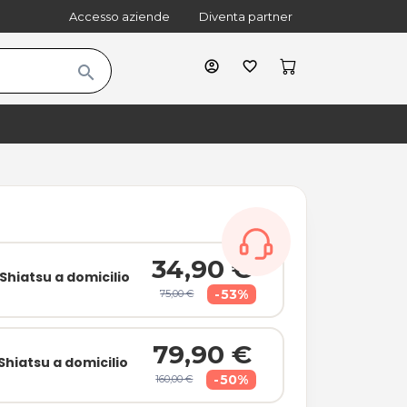
Accesso aziende
Diventa partner
account_circle
favorite_border
search
cart
shopping_bag
34,90 €
Shiatsu a domicilio
-53%
75,00 €
79,90 €
Shiatsu a domicilio
-50%
160,00 €