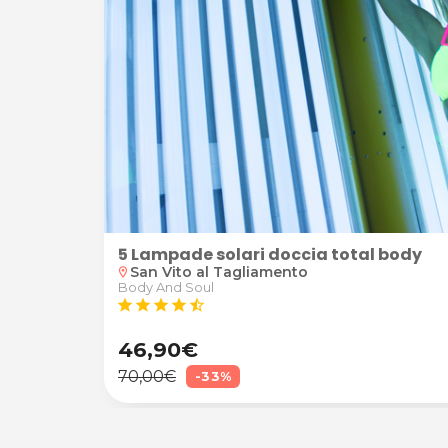
5 Lampade solari doccia total body
San Vito al Tagliamento
location_on
Body And Soul
star
star
star
star
star_half
46,90€
70,00€
-33%