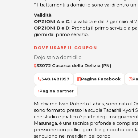
* I trattamenti a domicilio sono validi entro u
Validità
OPZIONI A e C
: La validità è dal 7 gennaio al
OPZIONI B e D
: Prenota il primo servizio a pa
giorni dal primo servizio.
DOVE USARE IL COUPON
Dojo san a domicilio
33072 Casarsa della Delizia (PN)
348.1481957
Pagina Facebook
Pa
Pagina partner
Mi chiamo Ivan Roberto Fabris, sono nato il 
sono formato presso la scuola Tadashii Kyori 
che studio e pratico è parte degli insegnamen
Masunaga, è una tecnica profonda e completa c
pressione con pollici, gomiti e ginocchia per far
sanguigno nei meridiani del corpo.