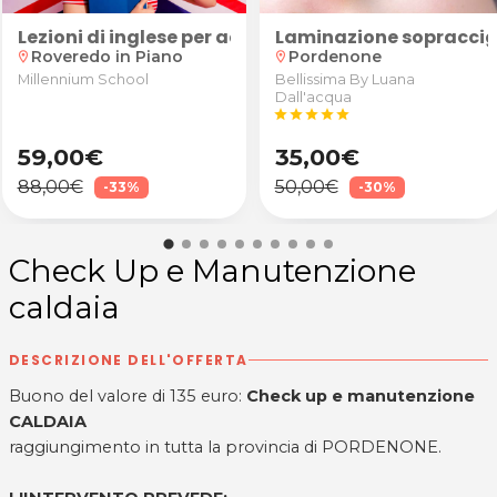
tratt. antibatterico e sanificazione condotti
Lezioni di inglese per adulti o bambini/ragazzi da
Laminazione sopraccig
Roveredo in Piano
Pordenone
location_on
location_on
Millennium School
Bellissima By Luana
Dall'acqua
star
star
star
star
star
59,00€
35,00€
88,00€
50,00€
-33%
-30%
Check Up e Manutenzione
caldaia
DESCRIZIONE DELL'OFFERTA
Buono del valore di 135 euro:
Check up e manutenzione
CALDAIA
raggiungimento in tutta la provincia di PORDENONE.