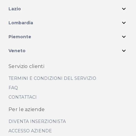
expand_more
Lazio
expand_more
Lombardia
expand_more
Piemonte
expand_more
Veneto
Servizio clienti
TERMINI E CONDIZIONI DEL SERVIZIO
FAQ
CONTATTACI
Per le aziende
DIVENTA INSERZIONISTA
ACCESSO AZIENDE