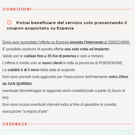
CONDIZIONI
access_time
Potrai beneficiare del servizio solo presentando il
coupon acquistato su Espevia
Dopo aver acquistato l'offerta su Espevia
prenota l'intervento
al 3383224806.
E' possibile usufruire di questa offerta
una sola volta ad impianto
.
Valido per le
caldaie fino a 35 Kw di potenza
e solo a metano.
L'offerta è rivolta solo ai
nuovi clienti
in tutta la provincia di PORDENONE.
La
validità è di 3 mesi
dalla data di acquisto.
Non sono previsti costi aggiuntivi per l'esecuzione dell'intervento
entro 25km
da SAN QUIRINO
,
eventuale kilometraggio in aggiunta verrà contabilizzato a parte (0,2euro al
km).
Non sono inclusi eventuali interveti extra al fine di garantire la corretta
esecuzione "a regola d'arte".
CASHBACK