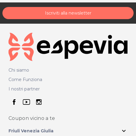
Iscriviti alla newsletter
Chi siamo
Come Funziona
I nostri partner
seguici su facebook
seguici su youtube
seguici su instagram
Coupon vicino
a te
expand_more
Friuli Venezia Giulia