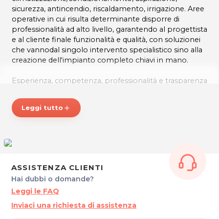
sicurezza, antincendio, riscaldamento, irrigazione. Aree
operative in cui risulta determinante disporre di
professionalità ad alto livello, garantendo al progettista
e al cliente finale funzionalità e qualità, con soluzionei
che vannodal singolo intervento specialistico sino alla
creazione dell'impianto completo chiavi in mano.
Esperienza, competenza, professionalità e trasparenza
al Vostro servizio!
Leggi tutto
add
DM IMPIANTI
Via Mason, 96/A
33080 SAN QUIRINO (PN)
P.IVA 01760180933
Tel. 3383224806
ASSISTENZA CLIENTI
Hai dubbi o domande?
Per ulteriori informazioni sull'offerta o sulle
Leggi le FAQ
modalità di acquisto scrivi a
posta@espevia.it
Inviaci una richiesta di assistenza