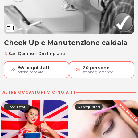
1
image
Check Up e Manutenzione caldaia
Check Up e Manutenzione caldai
San Quirino - Dm Impianti
location_on
98
acquistati
20
persone
visibility
offerta popolare
stanno guardando
ALTRE OCCASIONI VICINO A TE
2 acquistati
69 acquistati