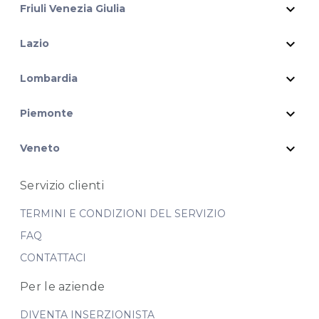
expand_more
Friuli Venezia Giulia
expand_more
Lazio
expand_more
Lombardia
expand_more
Piemonte
expand_more
Veneto
Servizio clienti
TERMINI E CONDIZIONI DEL SERVIZIO
FAQ
CONTATTACI
Per le aziende
DIVENTA INSERZIONISTA