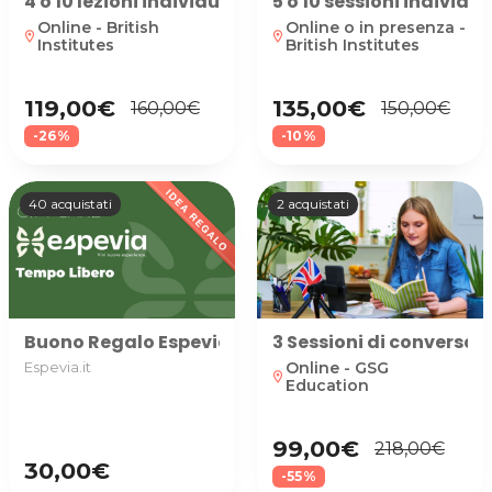
4 o 10 lezioni individuali online con docente ma
5 o 10 sessioni individ
Online - British
Online o in presenza -
location_on
location_on
Institutes
British Institutes
119,00€
135,00€
160,00€
150,00€
-26%
-10%
40 acquistati
2 acquistati
Buono Regalo Espevia utilizzabile nella categoria TE
3 Sessioni di conversazi
Online - GSG
Espevia.it
location_on
Education
99,00€
218,00€
30,00€
-55%