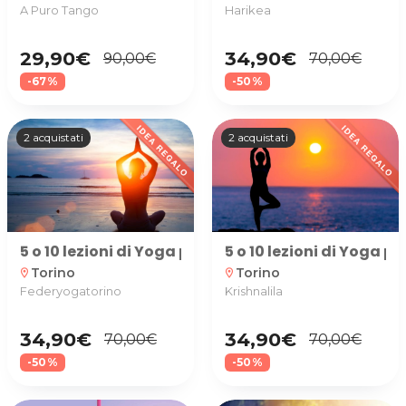
A Puro Tango
Harikea
29,90€
34,90€
90,00€
70,00€
-67%
-50%
2 acquistati
2 acquistati
5 o 10 lezioni di Yoga per 1 o 2 persone da 60 minut
5 o 10 lezioni di Yoga p
Torino
Torino
location_on
location_on
Federyogatorino
Krishnalila
34,90€
34,90€
70,00€
70,00€
-50%
-50%