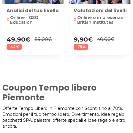
Analisi del tuo livello di inglese online
Valutazioni del livello
Online - GSG
Online o in presenza -
location_on
location_on
Education
British Institutes
49,90€
9,90€
89,00€
40,00€
-44%
-75%
Coupon Tempo libero
Piemonte
Offerte Tempo Libero in Piemonte con Sconti fino al 70%.
Emozioni per il tuo tempo libero. Divertimento, idee regalo,
pacchetti SPA, palestre, offerte speciali e idee regalo e altro
ancora.