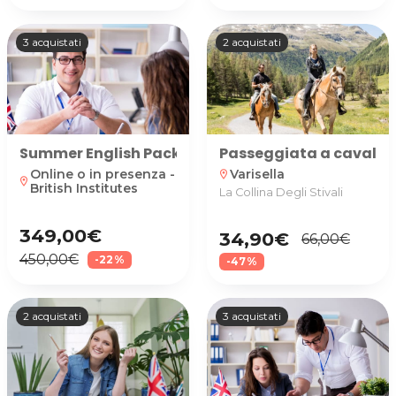
3 acquistati
2 acquistati
Summer English Pack: 10 lezioni in presenza o onli
Passeggiata a cavallo o 
Online o in presenza -
Varisella
location_on
location_on
British Institutes
La Collina Degli Stivali
349,00€
34,90€
66,00€
450,00€
-22%
-47%
2 acquistati
3 acquistati