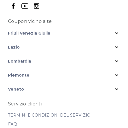
seguici su facebook
seguici su youtube
seguici su instagram
Coupon vicino
a te
expand_more
Friuli Venezia Giulia
expand_more
Lazio
expand_more
Lombardia
expand_more
Piemonte
expand_more
Veneto
Servizio clienti
TERMINI E CONDIZIONI DEL SERVIZIO
FAQ