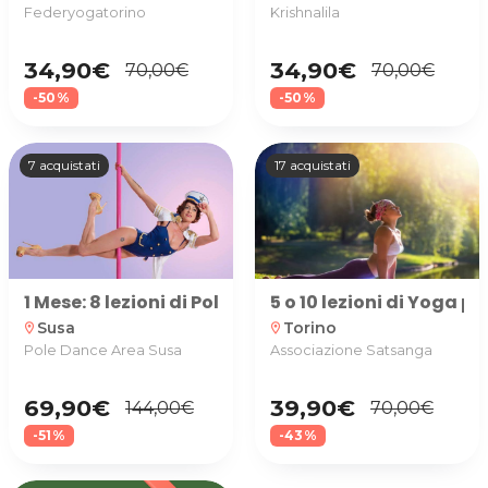
Federyogatorino
Krishnalila
34,90€
34,90€
70,00€
70,00€
-50%
-50%
7 acquistati
17 acquistati
1 Mese: 8 lezioni di Pole Gym, Tecnica di Pole Danc
5 o 10 lezioni di Yoga 
Susa
Torino
location_on
location_on
Pole Dance Area Susa
Associazione Satsanga
69,90€
39,90€
144,00€
70,00€
-51%
-43%