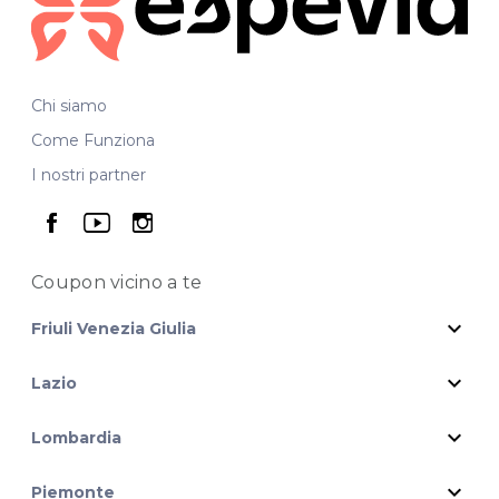
Chi siamo
Come Funziona
I nostri partner
seguici su facebook
seguici su youtube
seguici su instagram
Coupon vicino
a te
expand_more
Friuli Venezia Giulia
expand_more
Lazio
expand_more
Lombardia
expand_more
Piemonte