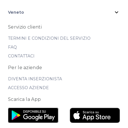
expand_more
Veneto
Servizio clienti
TERMINI E CONDIZIONI DEL SERVIZIO
FAQ
CONTATTACI
Per le aziende
DIVENTA INSERZIONISTA
ACCESSO AZIENDE
Scarica la App