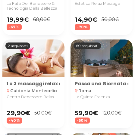
La Fata Del Benessere &
Estetica Relax Massage
Tecnologia Della Bellezza
19,99€
14,90€
60,00€
50,00€
-67%
-70%
2 acquistati
60 acquistati
1 o 3 massaggi relax da 45 minuti presso Centro B
Passa una Giornata da 
Guidonia Montecelio
Roma
location_on
location_on
Centro Benessere Relax
La Quinta Essenza
29,90€
59,90€
50,00€
120,00€
-40%
-50%