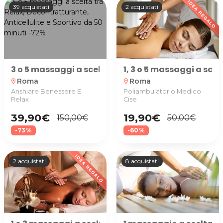
39 acquistati
2 acquistati
3 o 5 massaggi a scelta tra Relax, Decontratturant
1, 3 o 5 massaggi a sce
Roma
Roma
location_on
location_on
Anshiare Benessere E
Poliambulatorio Medico
Relax
Cise
39,90€
19,90€
150,00€
50,00€
-73%
-60%
2 acquistati
8 acquistati