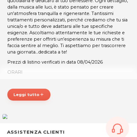
quotidiana e dedicarti al tuo benessere. Ogni dettaglio,
dalla musica alle luci, è stato pensato per creare
un'atmosfera tranquilla e rigenerante. Tantissimi
trattamenti personalizzati, perché crediamo che tu sia
unica/o e tutto deve adattarsi alle tue specifiche
esigenze. Ascoltiamo attentamente le tue richieste e
preferenze per offrirti un'esperienza su misura che ti
faccia sentire al meglio. Ti aspettiamo per trascorrere
una giornata...dedicata a te!
Prezzi di listino verificati in data 08/04/2026
ORARI
dal lunedì al sabato: 09.00 - 20.00
Domenica chiuso
Leggi tutto
add
P.IVA 17126101009
Per ulteriori informazioni sull'offerta o sulle modalità di
acquisto scrivi a posta@sharinapp.com.
ASSISTENZA CLIENTI