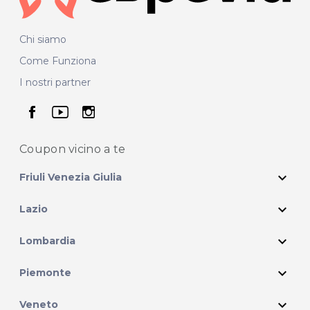
Chi siamo
Come Funziona
I nostri partner
seguici su facebook
seguici su youtube
seguici su instagram
Coupon vicino
a te
expand_more
Friuli Venezia Giulia
expand_more
Lazio
expand_more
Lombardia
expand_more
Piemonte
expand_more
Veneto