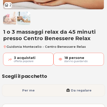
2
image
1 o 3 massaggi relax da 45 minuti
1 o 3 massaggi relax da 45 minuti
presso Centro Benessere Relax
Guidonia Montecelio - Centro Benessere Relax
location_on
3
acquistati
18
persone
visibility
offerta popolare
stanno guardando
Scegli il pacchetto
Per me
card_giftcard
Da regalare