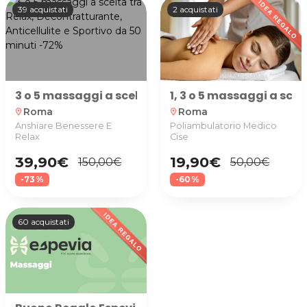
39 acquistati
2 acquistati
3 o 5 massaggi a scelta tra Relax, Decontratturant
1, 3 o 5 massaggi a sce
Roma
Roma
location_on
location_on
Anshiare Benessere E
Poliambulatorio Medico
Relax
Cise
39,90€
19,90€
150,00€
50,00€
-73%
-60%
60 acquistati