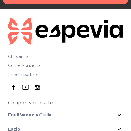
Chi siamo
Come Funziona
I nostri partner
seguici su facebook
seguici su youtube
seguici su instagram
Coupon vicino
a te
expand_more
Friuli Venezia Giulia
expand_more
Lazio