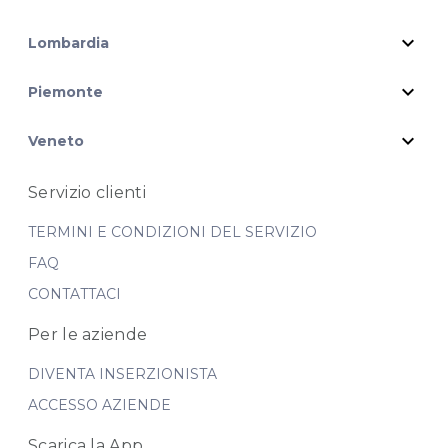
expand_more
Lombardia
expand_more
Piemonte
expand_more
Veneto
Servizio clienti
TERMINI E CONDIZIONI DEL SERVIZIO
FAQ
CONTATTACI
Per le aziende
DIVENTA INSERZIONISTA
ACCESSO AZIENDE
Scarica la App