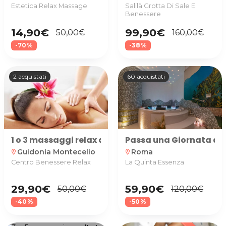
Estetica Relax Massage
Salilà Grotta Di Sale E
Benessere
14,90€
99,90€
50,00€
160,00€
-70%
-38%
2 acquistati
60 acquistati
1 o 3 massaggi relax da 45 minuti presso Centro B
Passa una Giornata da 
Guidonia Montecelio
Roma
location_on
location_on
Centro Benessere Relax
La Quinta Essenza
29,90€
59,90€
50,00€
120,00€
-40%
-50%