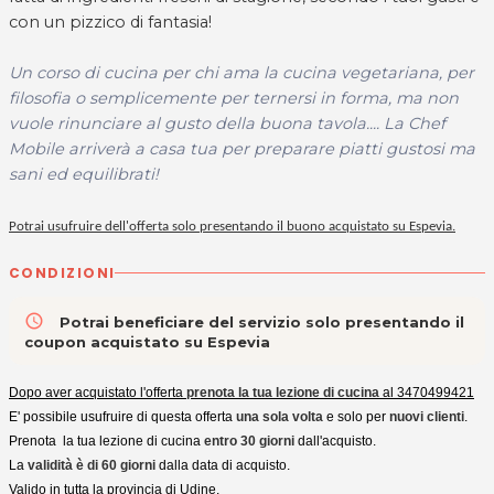
con un pizzico di fantasia!
Un corso di cucina per chi ama la
cucina vegetariana, per
filosofia o semplicemente per ternersi in forma, ma non
vuole rinunciare al gusto della buona tavola.... La Chef
Mobile arriverà a casa tua per preparare piatti gustosi ma
sani ed equilibrati!
Potrai usufruire dell'offerta solo presentando il buono acquistato su Espevia.
CONDIZIONI
access_time
Potrai beneficiare del servizio solo presentando il
coupon acquistato su Espevia
Dopo aver acquistato l'offerta
prenota la tua lezione di cucina
al 3470499421
E' possibile usufruire di questa offerta
una sola volta
e solo per
nuovi clienti
.
Prenota la tua lezione di cucina
entro 30 giorni
dall'acquisto.
La
validità è di 60 giorni
dalla data di acquisto.
Valido in tutta la provincia di Udine.