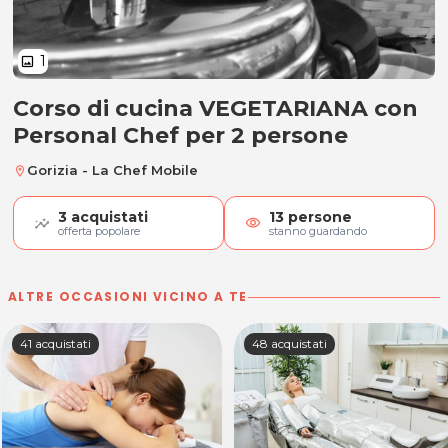
1
image
Corso di cucina VEGETARIANA con
Corso di cucina VEGETARIANA con
Personal Chef per 2 persone
Gorizia - La Chef Mobile
location_on
3
acquistati
13
persone
visibility
offerta popolare
stanno guardando
ALTRE OCCASIONI VICINO A TE
41 acquistati
48 acquistati