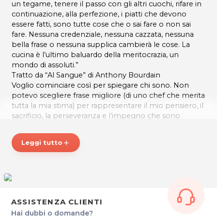
un tegame, tenere il passo con gli altri cuochi, rifare in
continuazione, alla perfezione, i piatti che devono
essere fatti, sono tutte cose che o sai fare o non sai
fare. Nessuna credenziale, nessuna cazzata, nessuna
bella frase o nessuna supplica cambierà le cose. La
cucina è l’ultimo baluardo della meritocrazia, un
mondo di assoluti.”
Tratto da “Al Sangue” di Anthony Bourdain
Voglio cominciare così per spiegare chi sono. Non
potevo scegliere frase migliore (di uno chef che merita
tutta la mia stima) per rappresentare il mio pensiero, il
sacrificio, la perseveranza e l’impegno che sono
essenziali per riuscire in questa “ricetta”. Oltre ad una
buona dose di passione.
Leggi tutto
add
Mi piace pensare di essere fidanzata con il mio lavoro,
ne sono innamorata e come nelle grandi storie
d’amore ci sono gli alti e i bassi. Fatica, sacrificio e
dedizione, aspettative che a volte vengono deluse,
soddisfazione e gioia nel ricevere i complimenti di chi
assaggia i tuoi piatti.
ASSISTENZA CLIENTI
Questo amore è cominciato quando ero piccolina,
Hai dubbi o domande?