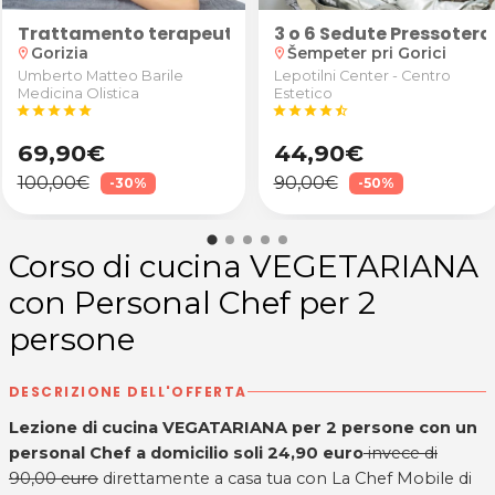
a e 3 shampoo
3 o 6 Sedute Pressotera
Gorizia
Šempeter pri Gorici
location_on
location_on
Umberto Matteo Barile
Lepotilni Center - Centro
Medicina Olistica
Estetico
star
star
star
star
star
star
star
star
star
star_half
69,90€
44,90€
100,00€
90,00€
-30%
-50%
Corso di cucina VEGETARIANA
con Personal Chef per 2
persone
DESCRIZIONE DELL'OFFERTA
Lezione di cucina VEGATARIANA per 2 persone con un
personal Chef a domicilio soli 24,90 euro
invece di
90,00 euro
direttamente a casa tua con La Chef Mobile di