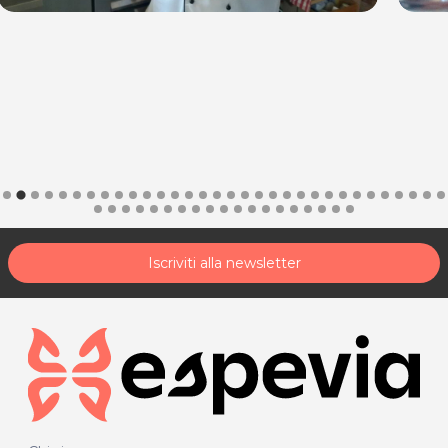
inoltre commercializzo prodotti di alta qualità scelti
personalmente da me, come ad esempio la Pasta,
l’Olio, il Caffè, le Confetture.
A tutto questo unisco la mia passione per
l’insegnamento con lezioni a domicilio private o per
piccoli gruppi di persone.
Insegnare agli altri quello che so fare mi nutre lo
spirito, mi fa amare ancora di più quello che faccio,
vedere qualcuno che ha voglia di imparare e
trasmettergli la passione è veramente gratificante x
me.
Se posso insegnare un paio di segreti per facilitare la
Iscriviti alla newsletter
vita, per velocizzare i tempi o per evitare sprechi…
perchè non farlo?
Tutto questo sono io. Un complesso insieme di
passione, sacrificio, sperimentazione, studio e ricerca.
Perchè la cucina è la mia vita.
Per saperne di più visita il nostro sito:
www.lachefmobile.it