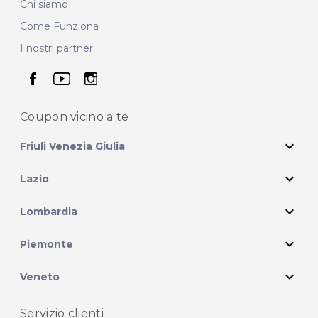
Chi siamo
Come Funziona
I nostri partner
seguici su facebook
seguici su youtube
seguici su instagram
Coupon vicino
a te
expand_more
Friuli Venezia Giulia
expand_more
Lazio
expand_more
Lombardia
expand_more
Piemonte
expand_more
Veneto
Servizio clienti