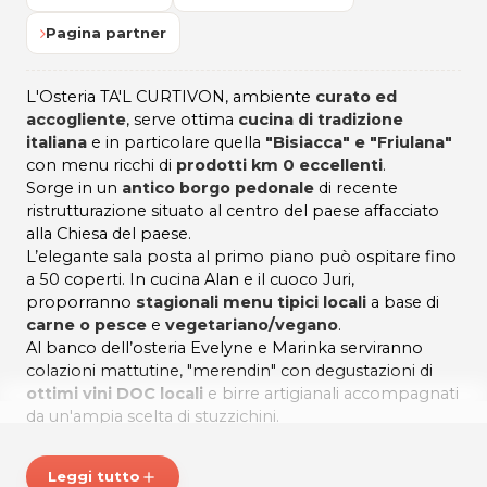
Pagina partner
L'Osteria TA'L CURTIVON, ambiente
curato ed
accogliente
, serve ottima
cucina di tradizione
italiana
e in particolare quella
"Bisiacca" e "Friulana"
con menu ricchi di
prodotti km 0 eccellenti
.
Sorge in un
antico borgo pedonale
di recente
ristrutturazione situato al centro del paese affacciato
alla Chiesa del paese.
L’elegante sala posta al primo piano può ospitare fino
a 50 coperti. In cucina Alan e il cuoco Juri,
proporranno
stagionali menu tipici locali
a base di
carne o pesce
e
vegetariano/vegano
.
Al banco dell’osteria Evelyne e Marinka serviranno
colazioni mattutine, "merendin" con degustazioni di
ottimi vini DOC locali
e birre artigianali accompagnati
da un'ampia scelta di stuzzichini.
Dispone di un'incantevole
zona esterna
in cui è
possibile accomodarsi nella bella stagione.
Leggi tutto
add