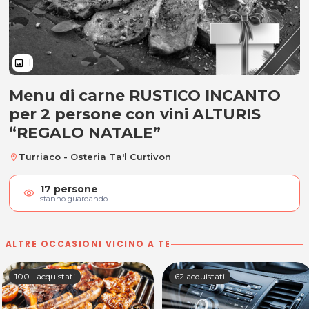
1
image
Menu di carne RUSTICO INCANTO
Menu di carne RUSTICO INCANTO p
per 2 persone con vini ALTURIS
“REGALO NATALE”
Turriaco - Osteria Ta'l Curtivon
location_on
17
persone
visibility
stanno guardando
ALTRE OCCASIONI VICINO A TE
100+ acquistati
62 acquistati