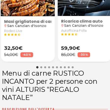
Ricarica clima auto
 Monfalcone
a plantare per poi iniziare il linfodrenaggio sulle g
re
lio essenziale o linfodrenante con riflessologia plan
Maxi grigliatona di carne con bibita e dolce per 2 
San Canzian d'Isonzo
San Canzian d'Isonzo
location_on
location_on
Autofficina Folla
Rodeo Live
star
star
star
star
star_half
star
star
star
star
star_half
32,50€
59,90€
54,00€
85,00€
-40%
-30%
Menu di carne RUSTICO
INCANTO per 2 persone con
vini ALTURIS “REGALO
NATALE”
DESCRIZIONE DELL'OFFERTA