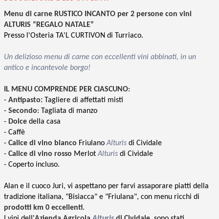
Menu di carne RUSTICO INCANTO per 2 persone con vini
ALTURIS “REGALO NATALE”
Presso l'Osteria TA'L CURTIVON di Turriaco.
Un delizioso menu di carne con eccellenti vini abbinati, in un
antico e incantevole borgo!
IL MENU COMPRENDE PER CIASCUNO
:
-
Antipasto:
Tagliere di affettati misti
-
Secondo
:
Tagliata di manzo
-
Dolce
della casa
- Caffè
-
Calice di vino bianco
Friulano
Alturis
di Cividale
-
Calice di vino rosso
Merlot
Alturis
di Cividale
- Coperto incluso.
Alan e il cuoco Juri, vi aspettano per farvi assaporare piatti della
tradizione italiana, "Bisiacca" e "Friulana", con menu ricchi di
prodotti km 0 eccellenti
.
I vini dell'
Azienda Agricola
Alturis
di Cividale,
sono stati